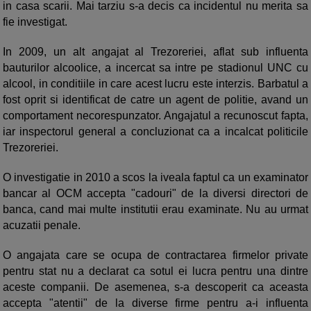
in casa scarii. Mai tarziu s-a decis ca incidentul nu merita sa
fie investigat.
In 2009, un alt angajat al Trezoreriei, aflat sub influenta
bauturilor alcoolice, a incercat sa intre pe stadionul UNC cu
alcool, in conditiile in care acest lucru este interzis. Barbatul a
fost oprit si identificat de catre un agent de politie, avand un
comportament necorespunzator. Angajatul a recunoscut fapta,
iar inspectorul general a concluzionat ca a incalcat politicile
Trezoreriei.
O investigatie in 2010 a scos la iveala faptul ca un examinator
bancar al OCM accepta "cadouri" de la diversi directori de
banca, cand mai multe institutii erau examinate. Nu au urmat
acuzatii penale.
O angajata care se ocupa de contractarea firmelor private
pentru stat nu a declarat ca sotul ei lucra pentru una dintre
aceste companii. De asemenea, s-a descoperit ca aceasta
accepta "atentii" de la diverse firme pentru a-i influenta