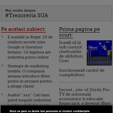
Mai multe despre:
#Trezoreria SUA
Pe acelasi subiect:
Prima pagina pe
scurt:
E scandal in Regat. 23 de
intalniri secrete intre
Invață să ții
Google si Guvernul
sub control
cheltuielile
britanic. Ce legatura are
de sărbători.
industria porno online
Cum
Strategie de marketing
funcționează cardul de
inedita. O compania
cumpărături
aeriana introduce filme
porno in avioane pentru
a atrage clienti
Incont , site-ul Știrile Pro
TV de informații
Asaltul “.xxx”. Cati bani
economice și educație
pierd mogulii industriei
financiară, a devenit iBani
pentru adulti din cauza
raspandirii continutului
Nouă ne pasă ca datele tale personale să rămână confidențiale