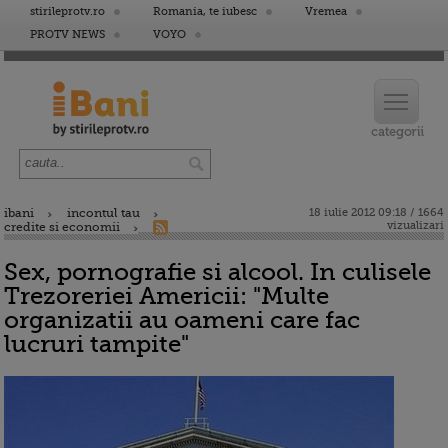
stirileprotv.ro
Romania, te iubesc
Vremea
PROTV NEWS
VOYO
ibani
incontul tau
18 iulie 2012 09:18 / 1664
vizualizari
credite si economii
Sex, pornografie si alcool. In culisele
Trezoreriei Americii: "Multe
organizatii au oameni care fac
lucruri tampite"