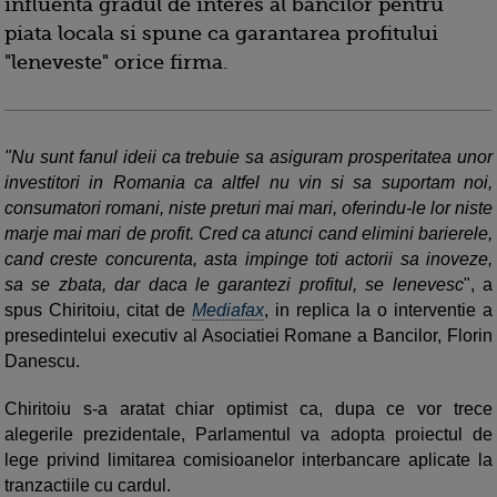
influenta gradul de interes al bancilor pentru
piata locala si spune ca garantarea profitului
"leneveste" orice firma.
"Nu sunt fanul ideii ca trebuie sa asiguram prosperitatea unor
investitori in Romania ca altfel nu vin si sa suportam noi,
consumatori romani, niste preturi mai mari, oferindu-le lor niste
marje mai mari de profit. Cred ca atunci cand elimini barierele,
cand creste concurenta, asta impinge toti actorii sa inoveze,
sa se zbata, dar daca le garantezi profitul, se lenevesc
", a
spus Chiritoiu, citat de
Mediafax
, in replica la o interventie a
presedintelui executiv al Asociatiei Romane a Bancilor, Florin
Danescu.
Chiritoiu s-a aratat chiar optimist ca, dupa ce vor trece
alegerile prezidentale, Parlamentul va adopta proiectul de
lege privind limitarea comisioanelor interbancare aplicate la
tranzactiile cu cardul.