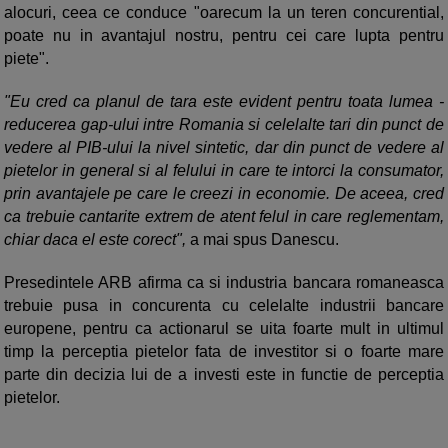
alocuri, ceea ce conduce "oarecum la un teren concurential,
poate nu in avantajul nostru, pentru cei care lupta pentru
piete".
"Eu cred ca planul de tara este evident pentru toata lumea -
reducerea gap-ului intre Romania si celelalte tari din punct de
vedere al PIB-ului la nivel sintetic, dar din punct de vedere al
pietelor in general si al felului in care te intorci la consumator,
prin avantajele pe care le creezi in economie. De aceea, cred
ca trebuie cantarite extrem de atent felul in care reglementam,
chiar daca el este corect",
a mai spus Danescu.
Presedintele ARB afirma ca si industria bancara romaneasca
trebuie pusa in concurenta cu celelalte industrii bancare
europene, pentru ca actionarul se uita foarte mult in ultimul
timp la perceptia pietelor fata de investitor si o foarte mare
parte din decizia lui de a investi este in functie de perceptia
pietelor.