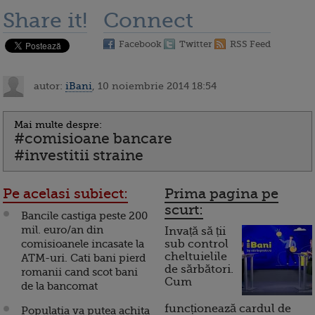
Share it!
Connect
Facebook
Twitter
RSS Feed
autor:
iBani
, 10 noiembrie 2014 18:54
Mai multe despre:
#comisioane bancare
#investitii straine
Pe acelasi subiect:
Prima pagina pe
scurt:
Bancile castiga peste 200
mil. euro/an din
Invață să ții
comisioanele incasate la
sub control
cheltuielile
ATM-uri. Cati bani pierd
de sărbători.
romanii cand scot bani
Cum
de la bancomat
funcționează cardul de
Populatia va putea achita