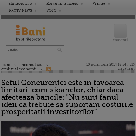
stirileprotv.ro
Romania, te iubesc
Vremea
PROTV NEWS
VOYO
ibani
incontul tau
10 noiembrie 2014 18:54 / 313
vizualizari
credite si economii
Seful Concurentei este in favoarea
limitarii comisioanelor, chiar daca
afecteaza bancile: "Nu sunt fanul
ideii ca trebuie sa suportam costurile
prosperitatii investitorilor”