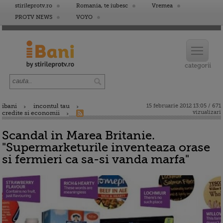
stirileprotv.ro
Romania, te iubesc
Vremea
PROTV NEWS
VOYO
ibani
incontul tau
15 februarie 2012 13:05 / 671
vizualizari
credite si economii
Scandal in Marea Britanie.
"Supermarketurile inventeaza orase
si fermieri ca sa-si vanda marfa"