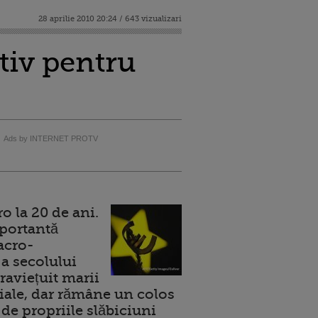
28 aprilie 2010 20:24 / 643 vizualizari
tiv pentru
Ads by INTERNET PROTV
 la 20 de ani.
portantă
acro-
a secolului
raviețuit marii
ale, dar rămâne un colos
de propriile slăbiciuni