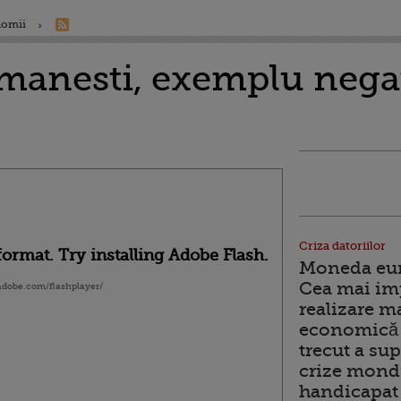
nomii
omanesti, exemplu nega
Criza datoriilor
ormat. Try installing Adobe Flash.
Moneda euro
Cea mai im
.adobe.com/flashplayer/
realizare m
economică 
trecut a sup
crize mondi
handicapat 