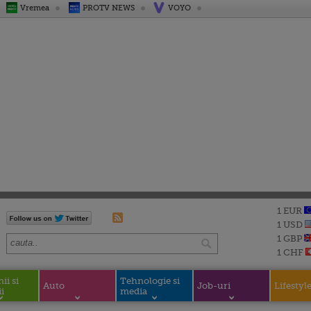
Vremea
PROTV NEWS
VOYO
1 EUR
1 USD
1 GBP
1 CHF
i si
Tehnologie si
Auto
Job-uri
Lifestyl
i
media