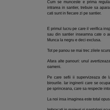
Cum se munceste e prima regula.
intrarea in santier, trebuie sa apar
cati sunt in fiecare zi pe santier.
E primul lucru pe care il verifica in
sau din santier inseamna cate o a
Munca la negru e deci exclusa.
Tot pe panou se mai trec zilele scur
Afara alte panouri: unul avertizeaz
oameni.
Pe care sefii ii supervizeaza de 
birourile. Iar inginerii care se ocup
pe sprinceana, care sa respecte intoc
La noi insa imaginea este total opus
Imbracati in maieuri si pantaloni scu