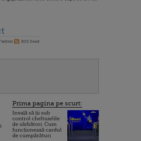
t
Twitter
RSS Feed
Prima pagina pe scurt:
Invață să ții sub
control cheltuielile
de sărbători. Cum
i
funcționează cardul
de cumpărături