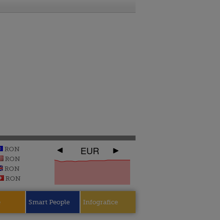
EUR
RON
RON
RON
RON
e
Smart People
Infografice