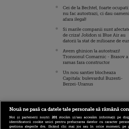
Cei de la Bechtel, foarte ocupati
nu fac autostrazi, ci dau oamen
afara ilegal!
Si marile companii sunt afectat
de criza! Jolidon si Blue Air au
datorii la stat de milioane de eu
Avem ghinion la autostrazi!
Tronsonul Comarnic - Brasov a
ramas fara constructor
Un nou santier blocheaza
Capitala: bulevardul Buzesti-
Berzei-Uranus
Stirileprotv.ro
ilike-it.
Nouă ne pasă ca datele tale personale să rămână con
Noi și partenerii noștri
201
stocăm și/sau accesăm informații pe disp
identificatorii cookie unici pentru prelucrarea datelor cu caracter person
gestiona alegerile dvs. făcând clic mai jos sau în orice moment, pe 