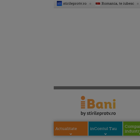
stirileprotv.ro
Romania, te iubesc
Compani
Actualitate
inContul Tau
industri