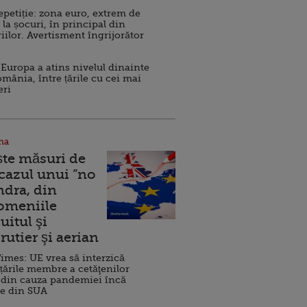
repetiție: zona euro, extrem de
 la șocuri, în principal din
iilor. Avertisment îngrijorător
Europa a atins nivelul dinainte
omânia, între țările cu cei mai
eri
na
ște măsuri de
 cazul unui ”no
ndra, din
Domeniile
uitul şi
rutier şi aerian
imes: UE vrea să interzică
 țările membre a cetăţenilor
 din cauza pandemiei încă
ve din SUA