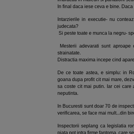
In final daca iese ceva e bine. Daca
Intarzierile in executie- nu contea
judecata?
Si peste toate e munca la negru- spo
Mesterii adevarati sunt aproape 
strainatate.
Distractia maxima incepe cind apare
De ce toate astea, e simplu: in Ro
goana dupa profit cit mai mare, dezvol
sa coste cit mai putin. Iar cei care
neputinta.
In Bucuresti sunt doar 70 de inspector
verificarea, se face mai mult...din bir
Inspectorii seplang ca legislatia 
piata pot intra firme fantoma, care s