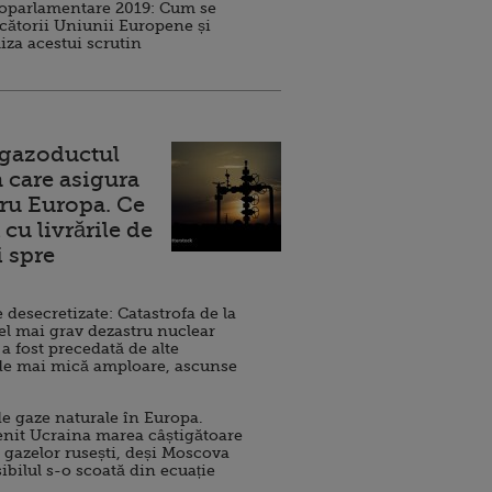
roparlamentare 2019: Cum se
cătorii Uniunii Europene și
iza acestui scrutin
 gazoductul
 care asigura
ru Europa. Ce
cu livrările de
i spre
esecretizate: Catastrofa de la
el mai grav dezastru nuclear
 a fost precedată de alte
de mai mică amploare, ascunse
e gaze naturale în Europa.
nit Ucraina marea câștigătoare
 gazelor rusești, deși Moscova
sibilul s-o scoată din ecuație