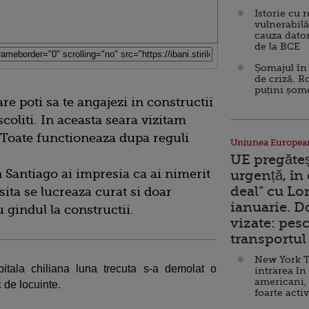
Istorie cu 
vulnerabilă
cauza dator
de la BCE
Șomajul în 
de criză. R
puțini șom
are poti sa te angajezi in constructii
scoliti. In aceasta seara vizitam
 Toate functioneaza dupa reguli
Uniunea Europea
UE pregăte
n Santiago ai impresia ca ai nimerit
urgență, în
deal” cu Lo
sita se lucreaza curat si doar
ianuarie. 
 gindul la constructii.
vizate: pesc
transportul 
New York T
itala chiliana luna trecuta s-a demolat o
intrarea în
americani,
c de locuinte.
foarte acti