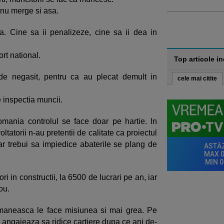
 nu merge si asa.
za. Cine sa ii penalizeze, cine sa ii dea in
rt national.
Top articole i
de negasit, pentru ca au plecat demult in
cele mai citite
 inspectia muncii.
mania controlul se face doar pe hartie. In
tatorii n-au pretentii de calitate ca proiectul
 ar trebui sa impiedice abaterile se plang de
i in constructii, la 6500 de lucrari pe an, iar
ou.
romaneasca le face misiunea si mai grea. Pe
e angajeaza sa ridice cartiere dupa ce ani de-