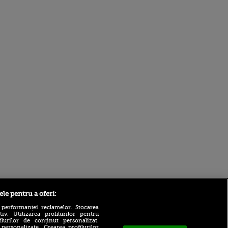
Sport.ro
ele pentru a oferi:
 performanței reclamelor. Stocarea
v. Utilizarea profilurilor pentru
ilurilor de conținut personalizat.
 personalizate. Crearea profilurilor