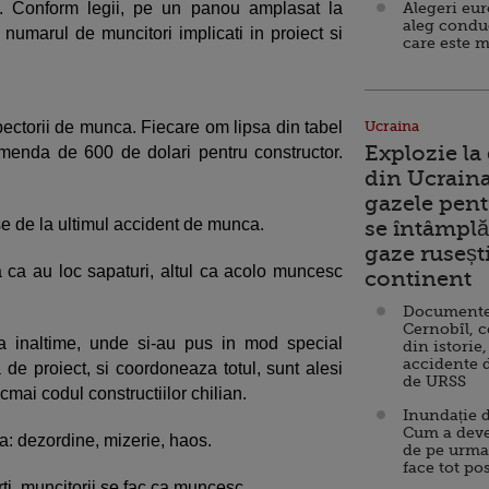
 Conform legii, pe un panou amplasat la
Alegeri eu
aleg condu
a numarul de muncitori implicati in proiect si
care este m
spectorii de munca. Fiecare om lipsa din tabel
Ucraina
Explozie la
menda de 600 de dolari pentru constructor.
din Ucraina
gazele pent
se de la ultimul accident de munca.
se întâmplă 
gaze ruseșt
a ca au loc sapaturi, altul ca acolo muncesc
continent
Documente d
Cernobîl, c
la inaltime, unde si-au pus in mod special
din istorie,
accidente 
a de proiect, si coordoneaza totul, sunt alesi
de URSS
mai codul constructiilor chilian.
Inundație d
Cum a deve
a: dezordine, mizerie, haos.
de pe urma
face tot po
rti, muncitorii se fac ca muncesc.