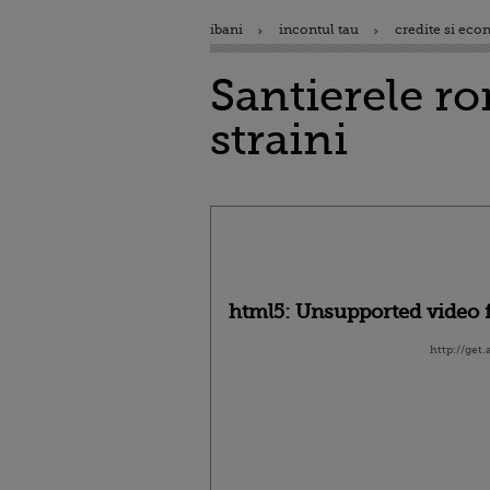
ibani
incontul tau
credite si eco
Santierele r
straini
html5: Unsupported video f
http://get