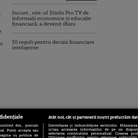
:
Incont , site-ul Știrile Pro TV de
i
informații economice și educație
financiară, a devenit iBani
e
10 reguli pentru decizii financiare
ro
inteligente
ro
foodstory.ro
Procinema.ro
fidențiale
Atât noi, cât și partenerii noștri prelucrăm dat
ozitivul dvs., precum
Dezvoltarea și îmbunătățirea serviciilor. Măsurarea
și/sau accesarea informațiilor de pe un dispoziti
al. Puteți accepta sau
selectarea conținutului personalizat. Crearea prof
pagina cu politica de
Utilizarea profilurilor pentru selectarea publicității