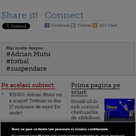
Share it!
Connect
Facebook
Twitter
RSS Feed
Mai multe despre:
#Adrian Mutu
#fotbal
#suspendare
Pe acelasi subiect:
Prima pagina pe
scurt:
VIDEO: Adrian Mutu nu
a scapat! Trebuie sa dea
Invață să ții
17 milioane de euro! De
sub control
cheltuielile
unde?
de sărbători.
Cum
Averea lui Adrian Mutu!
Ce a avut si ce a pierdut!
Nouă ne pasă ca datele tale personale să rămână confidențiale
funcționează cardul de
Noi și partenerii noștri
201
stocăm și/sau accesăm informații pe dispozitivul dvs., precum identificatorii