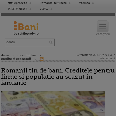
stirileprotv.ro
Romania, te iubesc
Vremea
PROTV NEWS
VOYO
ibani
incontul tau
23 februarie 2012 12:29 / 207
vizualizari
credite si economii
Romanii tin de bani. Creditele pentru
firme si populatie au scazut in
ianuarie