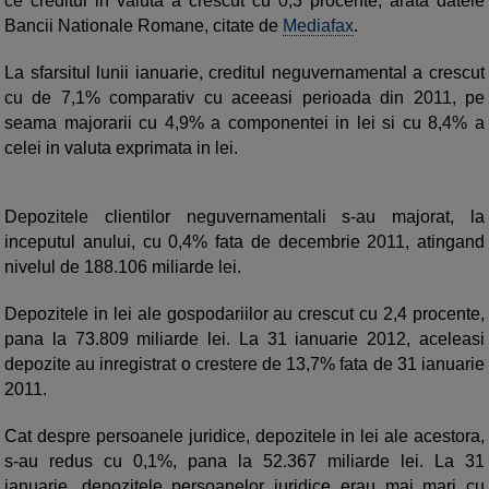
ce creditul in valuta a crescut cu 0,3 procente, arata datele
Bancii Nationale Romane, citate de
Mediafax
.
La sfarsitul lunii ianuarie, creditul neguvernamental a crescut
cu de 7,1% comparativ cu aceeasi perioada din 2011, pe
seama majorarii cu 4,9% a componentei in lei si cu 8,4% a
celei in valuta exprimata in lei.
Depozitele clientilor neguvernamentali s-au majorat, la
inceputul anului, cu 0,4% fata de decembrie 2011, atingand
nivelul de 188.106 miliarde lei.
Depozitele in lei ale gospodariilor au crescut cu 2,4 procente,
pana la 73.809 miliarde lei. La 31 ianuarie 2012, aceleasi
depozite au inregistrat o crestere de 13,7% fata de 31 ianuarie
2011.
Cat despre persoanele juridice, depozitele in lei ale acestora,
s-au redus cu 0,1%, pana la 52.367 miliarde lei. La 31
ianuarie, depozitele persoanelor juridice erau mai mari cu