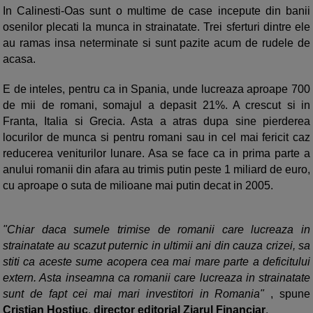
In Calinesti-Oas sunt o multime de case incepute din banii
osenilor plecati la munca in strainatate. Trei sferturi dintre ele
au ramas insa neterminate si sunt pazite acum de rudele de
acasa.
E de inteles, pentru ca in Spania, unde lucreaza aproape 700
de mii de romani, somajul a depasit 21%. A crescut si in
Franta, Italia si Grecia. Asta a atras dupa sine pierderea
locurilor de munca si pentru romani sau in cel mai fericit caz
reducerea veniturilor lunare. Asa se face ca in prima parte a
anului romanii din afara au trimis putin peste 1 miliard de euro,
cu aproape o suta de milioane mai putin decat in 2005.
"Chiar daca sumele trimise de romanii care lucreaza in
strainatate au scazut puternic in ultimii ani din cauza crizei, sa
stiti ca aceste sume acopera cea mai mare parte a deficitului
extern. Asta inseamna ca romanii care lucreaza in strainatate
sunt de fapt cei mai mari investitori in Romania"
, spune
Cristian Hostiuc
,
director editorial Ziarul Financiar
.