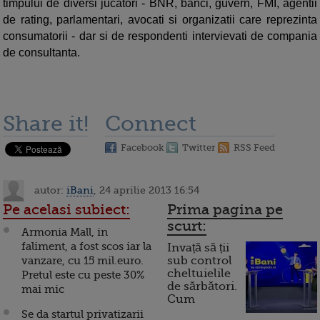
timpului de diversi jucatori - BNR, banci, guvern, FMI, agentii
de rating, parlamentari, avocati si organizatii care reprezinta
consumatorii - dar si de respondenti intervievati de compania
de consultanta.
Share it!
Connect
Facebook
Twitter
RSS Feed
autor:
iBani
, 24 aprilie 2013 16:54
Pe acelasi subiect:
Prima pagina pe
scurt:
Armonia Mall, in
faliment, a fost scos iar la
Invață să ții
vanzare, cu 15 mil.euro.
sub control
cheltuielile
Pretul este cu peste 30%
de sărbători.
mai mic
Cum
Se da startul privatizarii