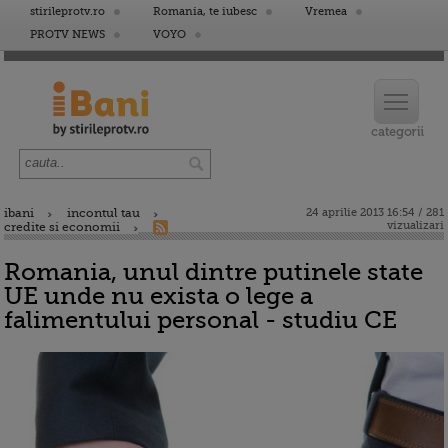
stirileprotv.ro
Romania, te iubesc
Vremea
PROTV NEWS
VOYO
ibani
incontul tau
24 aprilie 2013 16:54 / 281
vizualizari
credite si economii
Romania, unul dintre putinele state
UE unde nu exista o lege a
falimentului personal - studiu CE