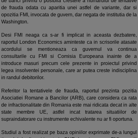
de banci privind o posibila crestere a numarului de tentative
de frauda odata cu aparitia unei astfel de variante, dar si
opozitia FMI, invocata de guvern, dar negata de institutia de la
Washington.
Desi FMI neaga ca s-ar fi implicat in aceasta dezbatere,
raportul London Economics aminteste ca in scrisorile atasate
acordului se mentioneaza ca guvernul va continua
consultarile cu FMI si Comisia Europeana inainte de a
introduce masuri precum cele prezente in proiectul privind
legea insolventei personale, care ar putea creste indisciplina
in randul debitorilor.
Referitor la tentativele de frauda, raportul prezinta pozitia
Asociatiei Romane a Bancilor (ARB), care considera ca rata
de infractionalitate din Romania este mai ridicata decat in alte
state membre UE, astfel incat tratarea situatiilor de
supraindatorare cu instrumente echivalente nu ar fi oportuna.
Studiul a fost realizat pe baza opiniilor exprimate de-a lungul