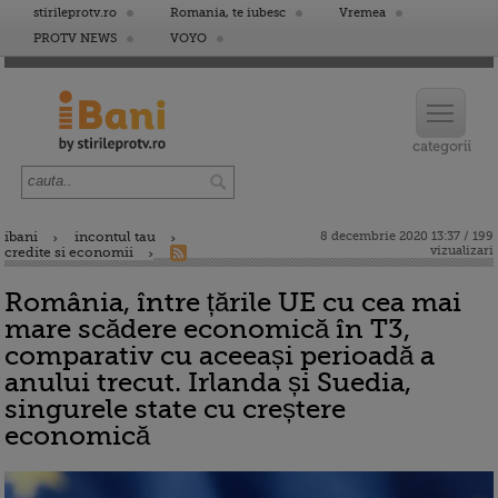
stirileprotv.ro
Romania, te iubesc
Vremea
PROTV NEWS
VOYO
ibani
incontul tau
8 decembrie 2020 13:37 / 199
vizualizari
credite si economii
România, între țările UE cu cea mai
mare scădere economică în T3,
comparativ cu aceeași perioadă a
anului trecut. Irlanda și Suedia,
singurele state cu creștere
economică