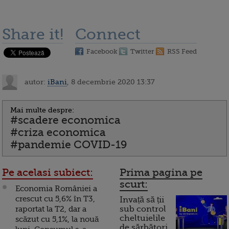
Share it!
Connect
Facebook
Twitter
RSS Feed
autor:
iBani
, 8 decembrie 2020 13:37
Mai multe despre:
#scadere economica
#criza economica
#pandemie COVID-19
Pe acelasi subiect:
Prima pagina pe
scurt:
Economia României a
crescut cu 5,6% în T3,
Invață să ții
raportat la T2, dar a
sub control
cheltuielile
scăzut cu 5,1%, la nouă
de sărbători.