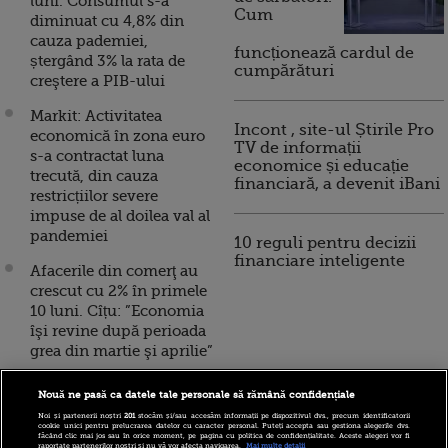
luni. Consumul s-a
Cum
diminuat cu 4,8% din
cauza pademiei,
funcționează cardul de
ștergând 3% la rata de
cumpărături
creştere a PIB-ului
Markit: Activitatea
Incont , site-ul Știrile Pro
economică în zona euro
TV de informații
s-a contractat luna
economice și educație
trecută, din cauza
financiară, a devenit iBani
restricțiilor severe
impuse de al doilea val al
pandemiei
10 reguli pentru decizii
financiare inteligente
Afacerile din comerţ au
crescut cu 2% în primele
10 luni. Cîțu: ”Economia
îşi revine după perioada
grea din martie şi aprilie”
Al doilea val al
Nouă ne pasă ca datele tale personale să rămână confidențiale
pandemiei lovește în
Noi și partenerii noștri
201
stocăm și/sau accesăm informații pe dispozitivul dvs., precum identificatorii
plin economia zonei
cookie unici pentru prelucrarea datelor cu caracter personal. Puteți accepta sau gestiona alegerile dvs.
făcând clic mai jos sau în orice moment, pe pagina cu politica de confidențialitate. Aceste alegeri vor fi
euro. Încrederea scade,
raportate partenerilor noștri și nu vă vor afecta navigarea.
Mai multe detalii