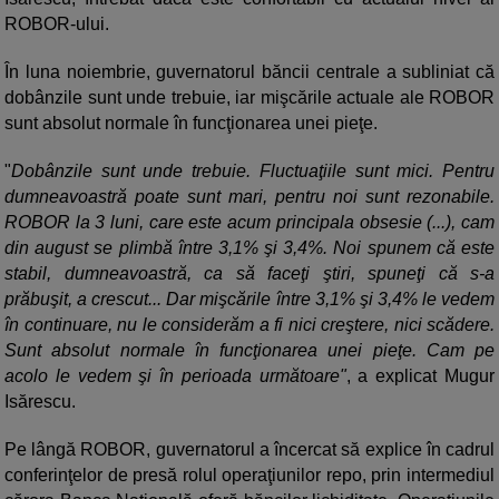
ROBOR-ului.
În luna noiembrie, guvernatorul băncii centrale a subliniat că
dobânzile sunt unde trebuie, iar mişcările actuale ale ROBOR
sunt absolut normale în funcţionarea unei pieţe.
"
Dobânzile sunt unde trebuie. Fluctuaţiile sunt mici. Pentru
dumneavoastră poate sunt mari, pentru noi sunt rezonabile.
ROBOR la 3 luni, care este acum principala obsesie (...), cam
din august se plimbă între 3,1% şi 3,4%. Noi spunem că este
stabil, dumneavoastră, ca să faceţi ştiri, spuneţi că s-a
prăbuşit, a crescut... Dar mişcările între 3,1% şi 3,4% le vedem
în continuare, nu le considerăm a fi nici creştere, nici scădere.
Sunt absolut normale în funcţionarea unei pieţe. Cam pe
acolo le vedem şi în perioada următoare"
, a explicat Mugur
Isărescu.
Pe lângă ROBOR, guvernatorul a încercat să explice în cadrul
conferinţelor de presă rolul operaţiunilor repo, prin intermediul