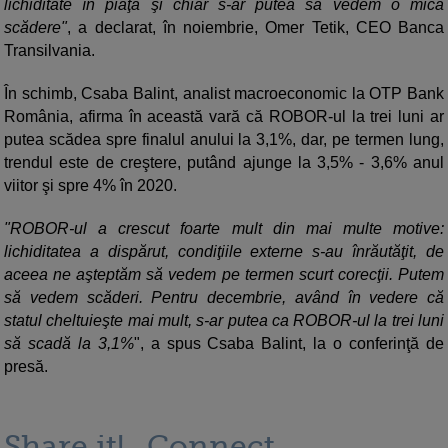
lichiditate în piaţă şi chiar s-ar putea să vedem o mică
scădere"
, a declarat, în noiembrie, Omer Tetik, CEO Banca
Transilvania.
În schimb, Csaba Balint, analist macroeconomic la OTP Bank
România, afirma în această vară că ROBOR-ul la trei luni ar
putea scădea spre finalul anului la 3,1%, dar, pe termen lung,
trendul este de creştere, putând ajunge la 3,5% - 3,6% anul
viitor şi spre 4% în 2020.
"ROBOR-ul a crescut foarte mult din mai multe motive:
lichiditatea a dispărut, condiţiile externe s-au înrăutăţit, de
aceea ne aşteptăm să vedem pe termen scurt corecţii. Putem
să vedem scăderi. Pentru decembrie, având în vedere că
statul cheltuieşte mai mult, s-ar putea ca ROBOR-ul la trei luni
să scadă la 3,1%
", a spus Csaba Balint, la o conferinţă de
presă.
Share it!
Connect