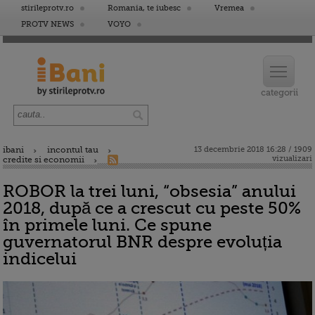
stirileprotv.ro
Romania, te iubesc
Vremea
PROTV NEWS
VOYO
ibani
incontul tau
13 decembrie 2018 16:28 / 1909
vizualizari
credite si economii
ROBOR la trei luni, “obsesia” anului
2018, după ce a crescut cu peste 50%
în primele luni. Ce spune
guvernatorul BNR despre evoluția
indicelui