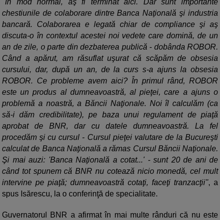
"În mod normal, aş fi terminat aici. Dar sunt importante
chestiunile de colaborare dintre Banca Naţională şi industria
bancară. Colaborarea e legată chiar de compliance şi aş
discuta-o în contextul acestei noi vedete care domină, de un
an de zile, o parte din dezbaterea publică - dobânda ROBOR.
Când a apărut, am răsuflat uşurat că scăpăm de obsesia
cursului, dar, după un an, de la curs s-a ajuns la obsesia
ROBOR. Ce probleme avem aici? În primul rând, ROBOR
este un produs al dumneavoastră, al pieţei, care a ajuns o
problemă a noastră, a Băncii Naţionale. Noi îl calculăm (ca
să-i dăm credibilitate), pe baza unui regulament de piaţă
aprobat de BNR, dar cu datele dumneavoastră. La fel
procedăm şi cu cursul - Cursul pieţei valutare de la Bucureşti
calculat de Banca Naţională a rămas Cursul Băncii Naţionale.
Şi mai auzi: 'Banca Naţională a cotat...' - sunt 20 de ani de
când tot spunem că BNR nu cotează nicio monedă, cel mult
intervine pe piaţă; dumneavoastră cotaţi, faceţi tranzacţii"
, a
spus Isărescu, la o conferinţă de specialitate.
Guvernatorul BNR a afirmat în mai multe rânduri că nu este