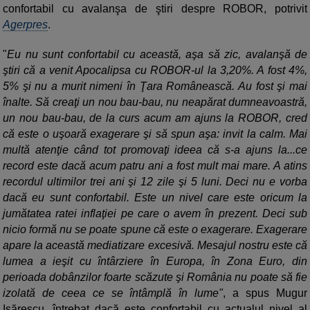
confortabil cu avalanşa de ştiri despre ROBOR, potrivit
Agerpres
.
"
Eu nu sunt confortabil cu această, aşa să zic, avalanşă de
ştiri că a venit Apocalipsa cu ROBOR-ul la 3,20%. A fost 4%,
5% şi nu a murit nimeni în Ţara Românească. Au fost şi mai
înalte. Să creaţi un nou bau-bau, nu neapărat dumneavoastră,
un nou bau-bau, de la curs acum am ajuns la ROBOR, cred
că este o uşoară exagerare şi să spun aşa: invit la calm. Mai
multă atenţie când tot promovaţi ideea că s-a ajuns la...ce
record este dacă acum patru ani a fost mult mai mare. A atins
recordul ultimilor trei ani şi 12 zile şi 5 luni. Deci nu e vorba
dacă eu sunt confortabil. Este un nivel care este oricum la
jumătatea ratei inflaţiei pe care o avem în prezent. Deci sub
nicio formă nu se poate spune că este o exagerare. Exagerare
apare la această mediatizare excesivă. Mesajul nostru este că
lumea a ieşit cu întârziere în Europa, în Zona Euro, din
perioada dobânzilor foarte scăzute şi România nu poate să fie
izolată de ceea ce se întâmplă în lume"
, a spus Mugur
Isărescu, întrebat dacă este confortabil cu actualul nivel al