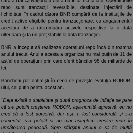
cărora Banca Naţională oferă băncilor lichiditate. Operaţiunile
repo sunt tranzacţii reversibile, destinate injectării de
lichiditate, în cadrul cărora BNR cumpără de la instituţiile de
credit active eligibile pentru tranzacţionare, cu angajamentul
acestora de a răscumpăra activele respective la o dată
ulterioară şi la un preţ stabilit la data tranzacţiei.
BNR a început să realizeze operaţiuni repo încă din toamna
anului trecut. Anul a acesta a organizat nu mai puţin de 11 de
astfel de operaţiuni prin care oferit băncilor 98 de miliarde de
lei.
Bancherii par optimişti în ceea ce priveşte evoluţia ROBOR-
ului, cel puţin pentru acest an.
"Deja există o stabilitate şi după prognoza de inflaţie se pare
că s-a potolit creşterea ROBOR, aşa-numită agresivă, eu nu
cred că a fost agresivă, dar aşa a fost considerată şi s-a
comentat, s-a potolit şi nu mai aşteptăm creşteri mari în
următoarea perioadă. Spre sfârşitul anului o să fie multă