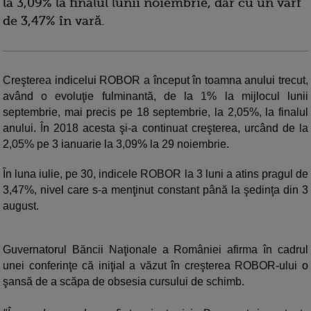
la 3,09% la finalul lunii noiembrie, dar cu un vârf
de 3,47% în vară.
Creşterea indicelui ROBOR a început în toamna anului trecut,
având o evoluţie fulminantă, de la 1% la mijlocul lunii
septembrie, mai precis pe 18 septembrie, la 2,05%, la finalul
anului. În 2018 acesta şi-a continuat creşterea, urcând de la
2,05% pe 3 ianuarie la 3,09% la 29 noiembrie.
În luna iulie, pe 30, indicele ROBOR la 3 luni a atins pragul de
3,47%, nivel care s-a menţinut constant până la şedinţa din 3
august.
Guvernatorul Băncii Naţionale a României afirma în cadrul
unei conferinţe că iniţial a văzut în creşterea ROBOR-ului o
şansă de a scăpa de obsesia cursului de schimb.