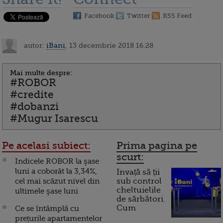
Facebook
Twitter
RSS Feed
autor:
iBani
, 13 decembrie 2018 16:28
Mai multe despre:
#ROBOR
#credite
#dobanzi
#Mugur Isarescu
Pe acelasi subiect:
Prima pagina pe
scurt:
Indicele ROBOR la şase
luni a coborât la 3,34%,
Invață să ții
cel mai scăzut nivel din
sub control
cheltuielile
ultimele şase luni
de sărbători.
Cum
Ce se întâmplă cu
prețurile apartamentelor