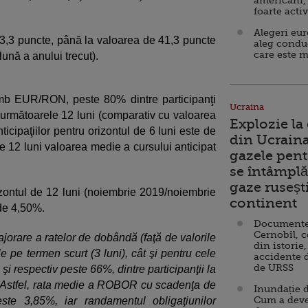
americani,
foarte acti
Alegeri eu
cu 3,3 puncte, până la valoarea de 41,3 puncte
aleg condu
care este m
ună a anului trecut).
imb EUR/RON, peste 80% dintre participanţi
Ucraina
n următoarele 12 luni (comparativ cu valoarea
Explozie la
ticipaţiilor pentru orizontul de 6 luni este de
din Ucraina
de 12 luni valoarea medie a cursului anticipat
gazele pent
se întâmplă 
gaze ruseșt
rizontul de 12 luni (noiembrie 2019/noiembrie
continent
 de 4,50%.
Documente d
Cernobîl, c
ajorare a ratelor de dobândă (faţă de valorile
din istorie,
e pe termen scurt (3 luni), cât şi pentru cele
accidente 
de URSS
i respectiv peste 66%, dintre participanţii la
. Astfel, rata medie a ROBOR cu scadenţa de
Inundație d
Cum a deve
ste 3,85%, iar randamentul obligaţiunilor