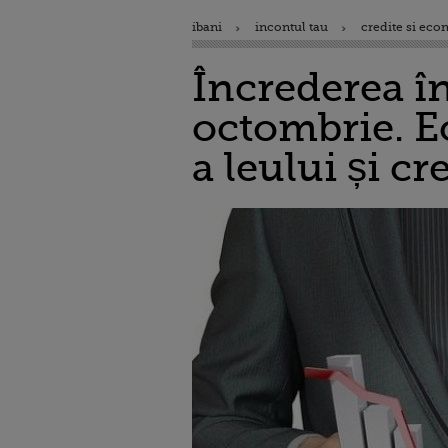
ibani
incontul tau
credite si eco
Încrederea î
octombrie. E
a leului și 