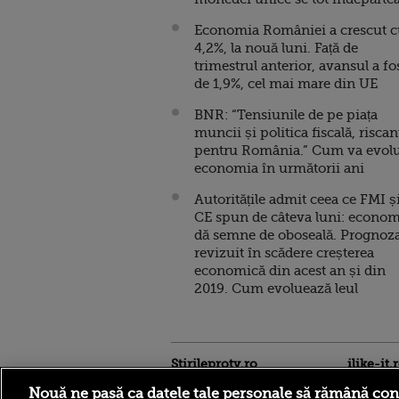
Economia României a crescut 
4,2%, la nouă luni. Față de
trimestrul anterior, avansul a fo
de 1,9%, cel mai mare din UE
BNR: “Tensiunile de pe piața
muncii și politica fiscală, riscan
pentru România.” Cum va evol
economia în următorii ani
Autoritățile admit ceea ce FMI ș
CE spun de câteva luni: econom
dă semne de oboseală. Prognoza
revizuit în scădere creșterea
economică din acest an și din
2019. Cum evoluează leul
Stirileprotv.ro
ilike-it.
Nouă ne pasă ca datele tale personale să rămână con