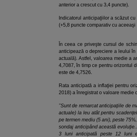
anterior a crescut cu 3,4 puncte).
Indicatorul anticipaţiilor a scăzut 
(+5,8 puncte comparativ cu aceeaşi l
În ceea ce priveşte cursul de sch
anticipează o depreciere a leului î
actuală). Astfel, valoarea medie a an
4,7087, în timp ce pentru orizontul 
este de 4,7526.
Rata anticipată a inflaţiei pentru o
2018) a înregistrat o valoare medie
"Sunt de remarcat anticipaţiile de m
actuale) la leu atât pentru scadenţel
pe termen mediu (5 ani), peste 75%, ş
sondaj anticipând această evoluţie
3 luni anticipată peste 12 luni e