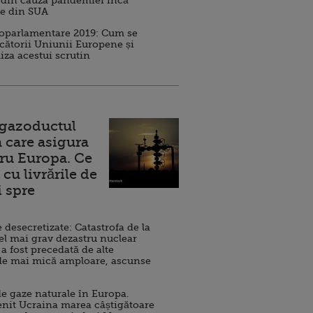
 din cauza pandemiei încă
ve din SUA
roparlamentare 2019: Cum se
cătorii Uniunii Europene și
iza acestui scrutin
 gazoductul
 care asigura
ru Europa. Ce
cu livrările de
i spre
esecretizate: Catastrofa de la
el mai grav dezastru nuclear
 a fost precedată de alte
de mai mică amploare, ascunse
e gaze naturale în Europa.
nit Ucraina marea câștigătoare