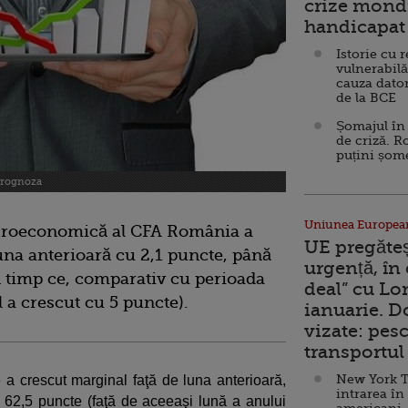
crize mondi
handicapat 
Istorie cu 
vulnerabilă
cauza dator
de la BCE
Șomajul în 
de criză. R
puțini șom
 prognoza
Uniunea Europea
acroeconomică al CFA România a
UE pregăte
una anterioară cu 2,1 puncte, până
urgență, în
n timp ce, comparativ cu perioada
deal” cu Lo
l a crescut cu 5 puncte).
ianuarie. 
vizate: pesc
transportul 
New York T
te a crescut marginal faţă de luna anterioară,
intrarea în
 62,5 puncte (faţă de aceeaşi lună a anului