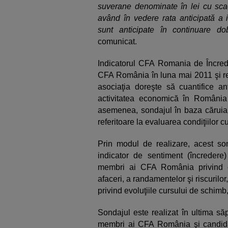
suverane denominate în lei cu sc
având în vedere rata anticipată a i
sunt anticipate în continuare do
comunicat.
Indicatorul CFA Romania de Încred
CFA România în luna mai 2011 şi rep
asociaţia doreşte să cuantifice anti
activitatea economică în Români
asemenea, sondajul în baza căruia e
referitoare la evaluarea condiţiilor
Prin modul de realizare, acest so
indicator de sentiment (încredere)
membri ai CFA România privind ev
afaceri, a randamentelor şi riscurilo
privind evoluţiile cursului de schimb, 
Sondajul este realizat în ultima săp
membri ai CFA România şi candidaţii