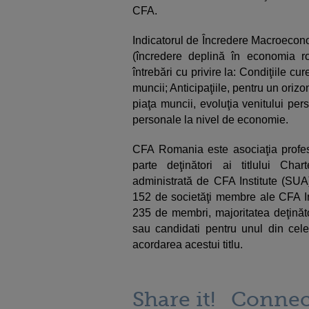
CFA.
Indicatorul de Încredere Macroeconomi
(încredere deplină în economia 
întrebări cu privire la: Condiţiile cur
muncii; Anticipaţiile, pentru un oriz
piaţa muncii, evoluţia venitului per
personale la nivel de economie.
CFA Romania este asociaţia profesio
parte deţinători ai titlului Char
administrată de CFA Institute (SU
152 de societăţi membre ale CFA In
235 de membri, majoritatea deţinăto
sau candidati pentru unul din cele
acordarea acestui titlu.
Share it!
Connec