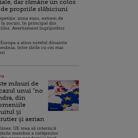
ale, dar rămâne un colos
de propriile slăbiciuni
repetiție: zona euro, extrem de
 la șocuri, în principal din
iilor. Avertisment îngrijorător
Europa a atins nivelul dinainte
omânia, între țările cu cei mai
eri
na
ște măsuri de
 cazul unui ”no
ndra, din
Domeniile
uitul şi
rutier şi aerian
imes: UE vrea să interzică
 țările membre a cetăţenilor