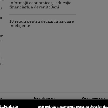
informații economice și educație
financiară, a devenit iBani
cu
st
10 reguli pentru decizii financiare
inteligente
te
ua
i
ia
 a
ro
foodstory.ro
Procinema.ro
fidențiale
Atât noi, cât și partenerii noștri prelucrăm dat