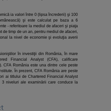
că ia valori între 0 (lipsa încrederii) şi 100
românească) şi este calculat pe baza a 6
ente - referitoare la mediul de afaceri şi piaţa
ont de timp de un an, pentru mediul de afaceri,
sonal la nivel de economie şi evoluţia averii
niştilor în investiţii din România, în mare
tered Financial Analyst (CFA), calificare
A). CFA România este una dintre cele peste
stitute. În prezent, CFA România are peste
ri ai titlului de Chartered Financial Analyst
 3 niveluri ale examinării care conduce la
t