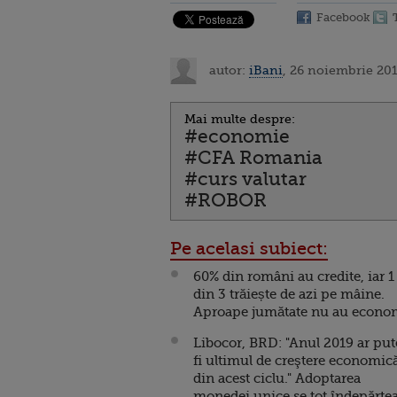
Facebook
autor:
iBani
, 26 noiembrie 20
Mai multe despre:
#economie
#CFA Romania
#curs valutar
#ROBOR
Pe acelasi subiect:
60% din români au credite, iar 1
din 3 trăiește de azi pe mâine.
Aproape jumătate nu au econo
Libocor, BRD: "Anul 2019 ar put
fi ultimul de creştere economică
din acest ciclu." Adoptarea
monedei unice se tot îndepărte