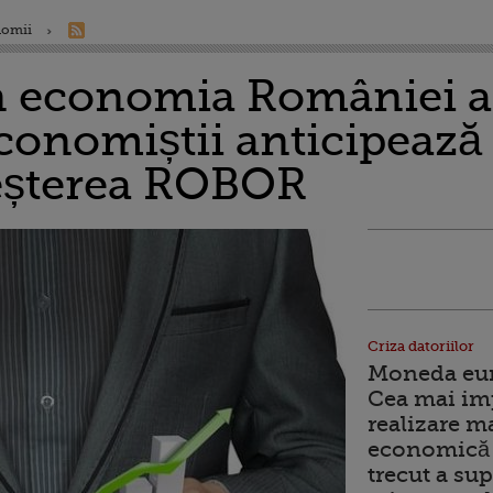
nomii
n economia României a 
conomiștii anticipează
creșterea ROBOR
Criza datoriilor
Moneda euro
Cea mai im
realizare m
economică 
trecut a sup