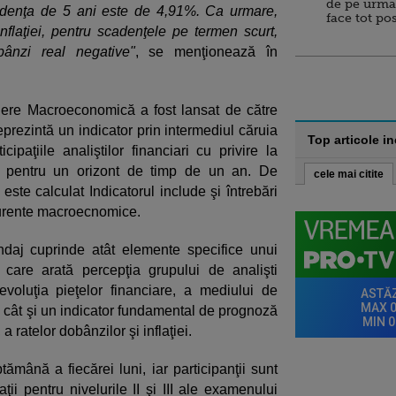
de pe urma
adenţa de 5 ani este de 4,91%. Ca urmare,
face tot po
nflaţiei, pentru scadenţele pe termen scurt,
bânzi real negative"
, se menţionează în
ere Macroeconomică a fost lansat de către
rezintă un indicator prin intermediul căruia
Top articole i
cipaţiile analiştilor financiari cu privire la
a pentru un orizont de timp de un an. De
cele mai citite
ste calculat Indicatorul include şi întrebări
 curente macroecnomice.
ndaj cuprinde atât elemente specifice unui
 care arată percepţia grupului de analişti
oluţia pieţelor financiare, a mediului de
r, cât şi un indicator fundamental de prognoză
a ratelor dobânzilor şi inflaţiei.
tămână a fiecărei luni, iar participanţii sunt
 pentru nivelurile II şi III ale examenului