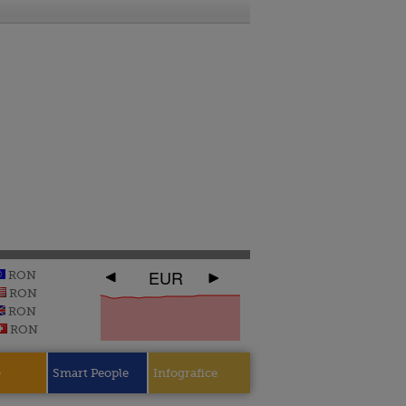
EUR
RON
RON
RON
RON
e
Smart People
Infografice