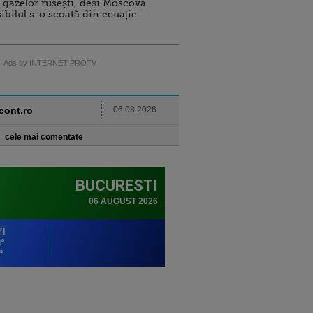
 gazelor rusești, deși Moscova
sibilul s-o scoată din ecuație
Ads by INTERNET PROTV
ncont.ro
06.08.2026
cele mai comentate