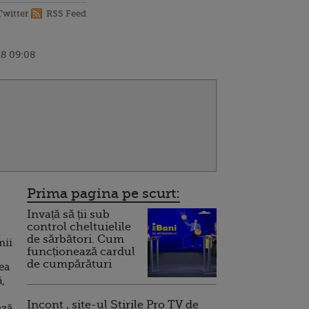
Twitter
RSS Feed
18 09:08
Prima pagina pe scurt:
Invață să ții sub
control cheltuielile
de sărbători. Cum
mii
funcționează cardul
de cumpărături
ea
,
Incont , site-ul Știrile Pro TV de
ază