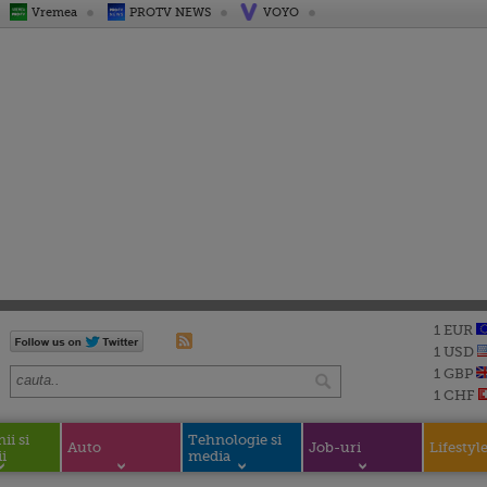
Vremea
PROTV NEWS
VOYO
1 EUR
1 USD
1 GBP
1 CHF
i si
Tehnologie si
Auto
Job-uri
Lifestyl
i
media