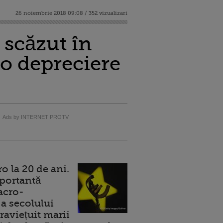
26 noiembrie 2018 09:08 / 352 vizualizari
scăzut în
 o depreciere
Ads by INTERNET PROTV
 la 20 de ani.
portantă
acro-
a secolului
raviețuit marii