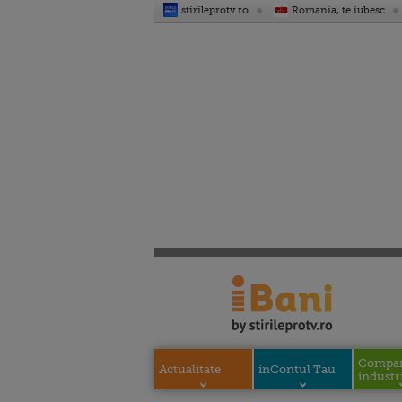
stirileprotv.ro
Romania, te iubesc
Compani
Actualitate
inContul Tau
industri