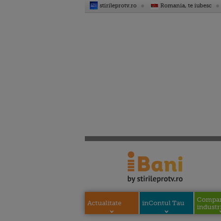
stirileprotv.ro
Romania, te iubesc
Compani
Actualitate
inContul Tau
industri