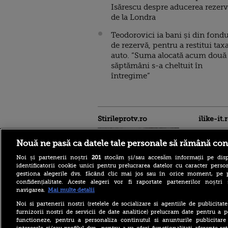
Isărescu despre aducerea rezerv
de la Londra
Teodorovici ia bani și din fondu
de rezervă, pentru a restitui tax
auto. “Suma alocată acum două
săptămâni s-a cheltuit în
întregime”
Stirileprotv.ro
ilike-it.
Nouă ne pasă ca datele tale personale să rămână con
Noi și partenerii noștri
201
stocăm și/sau accesăm informații pe disp
identificatorii cookie unici pentru prelucrarea datelor cu caracter person
gestiona alegerile dvs. făcând clic mai jos sau în orice moment, pe 
confidențialitate. Aceste alegeri vor fi raportate partenerilor noștr
Intervenție dificilă în
navigarea.
Mai multe detalii
Bucegi. Doi alpiniști au
rămas blocați în peretele
Noi si partenerii nostri (retelele de socializare si agentiile de publicita
Văii Albe. Nu se poate
furnizorii nostri de servicii de date analitice) prelucram date pentru a p
interveni cu elicopterul
functioneze, pentru a personaliza continutul si anunturile publicitare