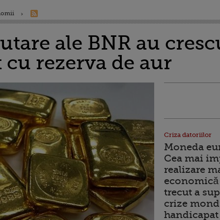
nomii
utare ale BNR au crescu
 cu rezerva de aur
Criza datoriilor
Moneda euro
Cea mai im
realizare m
economică 
trecut a sup
crize mondi
handicapat 