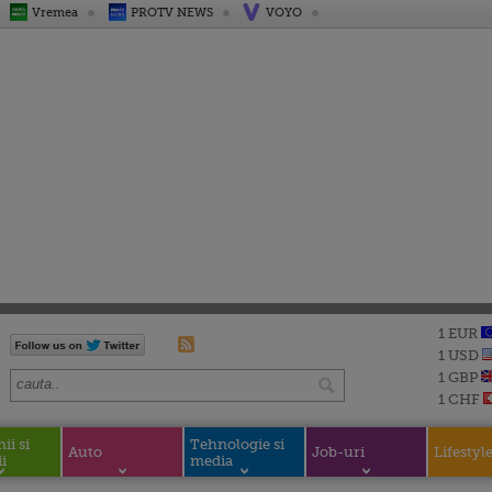
Vremea
PROTV NEWS
VOYO
1 EUR
1 USD
1 GBP
1 CHF
i si
Tehnologie si
Auto
Job-uri
Lifestyl
i
media