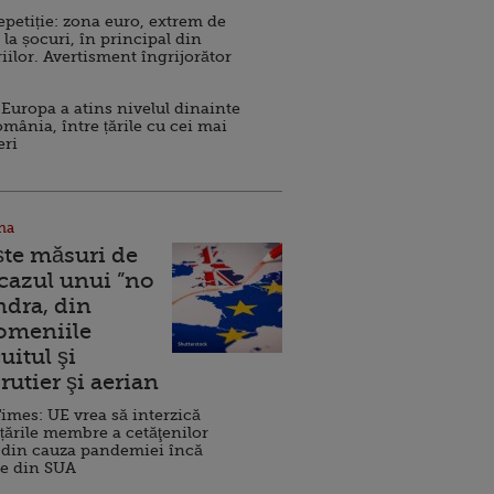
repetiție: zona euro, extrem de
 la șocuri, în principal din
iilor. Avertisment îngrijorător
Europa a atins nivelul dinainte
omânia, între țările cu cei mai
eri
na
ște măsuri de
 cazul unui ”no
ndra, din
Domeniile
uitul şi
rutier şi aerian
imes: UE vrea să interzică
 țările membre a cetăţenilor
 din cauza pandemiei încă
ve din SUA