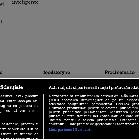
inteligente
ei
l
a
ro
foodstory.ro
Procinema.ro
fidențiale
Atât noi, cât și partenerii noștri prelucrăm dat
ozitivul dvs., precum
Dezvoltarea și îmbunătățirea serviciilor. Măsurarea
și/sau accesarea informațiilor de pe un dispoziti
al. Puteți accepta sau
selectarea conținutului personalizat. Crearea prof
pagina cu politica de
Utilizarea profilurilor pentru selectarea publicității
i și nu vă vor afecta
pentru publicitate personalizată. Măsurarea perfo
publicului prin statistici sau combinații de date di
(P) Descoperă Lumea
Nikolaj Coster-Wa
limitate pentru a selecta publicitatea. Utilizarea
Evenimentelor din România
Urzeala Tronurilor
conținutul. Date precise de geolocație și identificarea
te partenere, precum si
cu Transilvania Events!
Annabelle Wallis,
ermite website-ului sa
Listă parteneri (furnizori)
lui Sebastian Stan,
(P) Raku, gaming intens și o
 afisate in functie de
prinși într-o curs
pauză binemeritată cu...