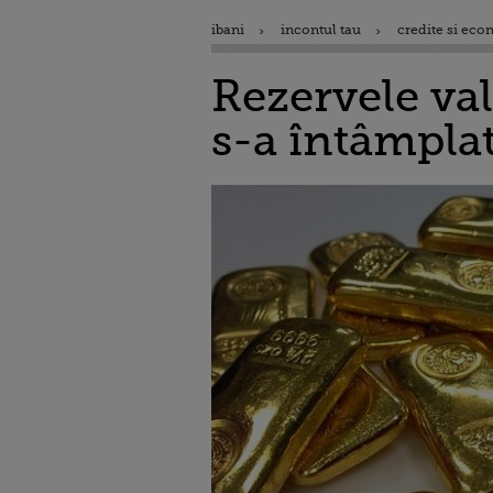
ibani
incontul tau
credite si eco
Rezervele val
s-a întâmplat