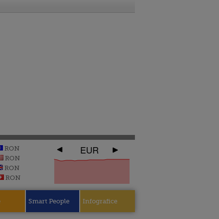
EUR
RON
RON
RON
RON
e
Smart People
Infografice