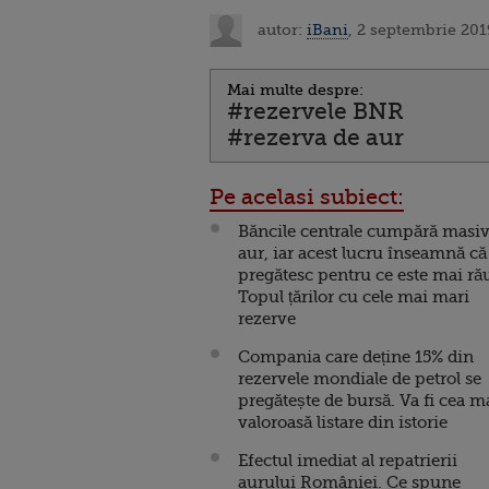
autor:
iBani
, 2 septembrie 201
Mai multe despre:
#rezervele BNR
#rezerva de aur
Pe acelasi subiect:
Băncile centrale cumpără masi
aur, iar acest lucru înseamnă că
pregătesc pentru ce este mai ră
Topul țărilor cu cele mai mari
rezerve
Compania care deține 15% din
rezervele mondiale de petrol se
pregătește de bursă. Va fi cea m
valoroasă listare din istorie
Efectul imediat al repatrierii
aurului României. Ce spune