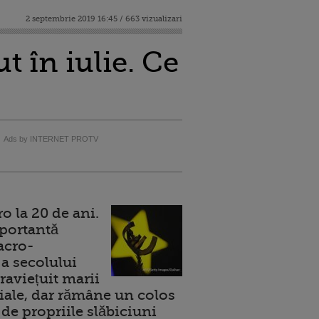
2 septembrie 2019 16:45 / 663 vizualizari
t în iulie. Ce
Ads by INTERNET PROTV
 la 20 de ani.
portantă
acro-
a secolului
raviețuit marii
ale, dar rămâne un colos
de propriile slăbiciuni