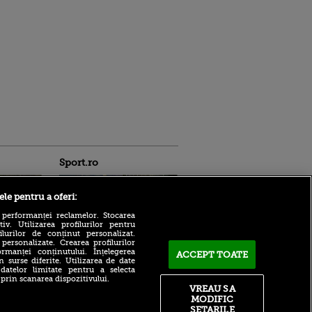
Sport.ro
ele pentru a oferi:
 performanței reclamelor. Stocarea
v. Utilizarea profilurilor pentru
ilurilor de conținut personalizat.
 personalizate. Crearea profilurilor
Farul Constanța - FK
rmanței conținutului. Înțelegerea
ACCEPT TOATE
Csikszereda se joacă acum!
n surse diferite. Utilizarea de date
ldau din
 datelor limitate pentru a selecta
Spectacol la Ovidiu!
 și
 prin scanarea dispozitivului.
Gazdele au marcat pentru a
 logodnica
VREAU SA
treia oară
 sunt
MODIFIC
ă criminală
Cristi Chivu, nemulțumit
SETARILE