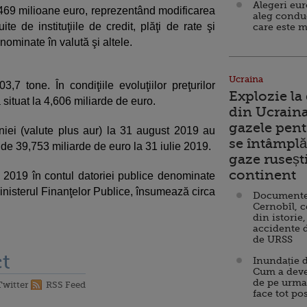
Alegeri eu
469 milioane euro, reprezentând modificarea
aleg condu
te de instituţiile de credit, plăţi de rate şi
care este m
nominate în valută şi altele.
Ucraina
7 tone. În condiţiile evoluţiilor preţurilor
Explozie la
 situat la 4,606 miliarde de euro.
din Ucraina
gazele pent
iei (valute plus aur) la 31 august 2019 au
se întâmplă 
 de 39,753 miliarde de euro la 31 iulie 2019.
gaze ruseșt
continent
 2019 în contul datoriei publice denominate
Ministerul Finanţelor Publice, însumează circa
Documente d
Cernobîl, c
din istorie,
accidente 
de URSS
t
Inundație d
Cum a deve
de pe urma
Twitter
RSS Feed
face tot po