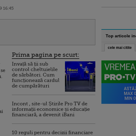
9 16:45
Top articole i
cele mai citite
Prima pagina pe scurt:
Invață să ții sub
v
control cheltuielile
 se
de sărbători. Cum
u.
funcționează cardul
de cumpărături
Incont , site-ul Știrile Pro TV de
informații economice și educație
ai
financiară, a devenit iBani
10 reguli pentru decizii financiare