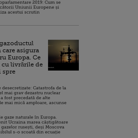
roparlamentare 2019: Cum se
cătorii Uniunii Europene și
iza acestui scrutin
 gazoductul
 care asigura
ru Europa. Ce
cu livrările de
i spre
esecretizate: Catastrofa de la
el mai grav dezastru nuclear
 a fost precedată de alte
de mai mică amploare, ascunse
e gaze naturale în Europa.
nit Ucraina marea câștigătoare
 gazelor rusești, deși Moscova
sibilul s-o scoată din ecuație