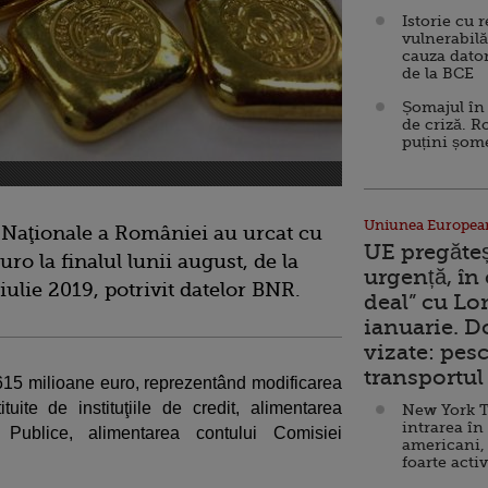
Istorie cu 
vulnerabilă
cauza dator
de la BCE
Șomajul în 
de criză. R
puțini șom
Uniunea Europea
i Naţionale a României au urcat cu
UE pregăte
uro la finalul lunii august, de la
urgență, în
iulie 2019, potrivit datelor BNR.
deal” cu Lo
ianuarie. 
vizate: pesc
transportul 
de 615 milioane euro, reprezentând modificarea
uite de instituţiile de credit, alimentarea
New York T
intrarea în
or Publice, alimentarea contului Comisiei
americani,
foarte acti