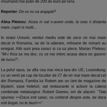
insumand mai putin de 200 de euro pe luna.
Reporter
:
De ce nu va angajati?
Alina Pletosu
:
Aicea in sat n-avem unde, la oras ii distanta
mare, copiii is multi...
In restul Uniunii, venitul mediu este de zece ori mai mare
decat in Romania, iar de la aderare, milioane de romani au
emigrat. Altii sunt prea saraci si ca sa plece. Marian Pletosu:
''Mi-i frica sa ma duc, cu ce ma intorc acasa daca nu gasesc
de lucru?
''.
La polul opus, se afla cea mai mica tara din UE, Luxemburg,
cu un venit pe cap de locuitor de 27 de ori mai mare decat cel
din Romania. Familia lui Robert are un lant de magazine de
bijuterii, sase hoteluri, opt restaurante si actiuni la cateva
combinate metalurgice. Robert Goeres, om de afaceri: ''
Tata
spunea: <<Daca esti sarac, nu vorbesti despre asta. Iar daca
esti bogat, nu te lauzi>>"
.