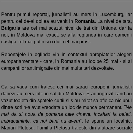
Pentru primul reportaj, jurnalistii au mers in Luxemburg, iar
pentru cel de-al doilea au venit in
Romania
. La nivel de tara,
Bulgaria
are cel mai scazut nivel de trai din Uniune, dar la
noi, in Moldova mai exact, se afla regiunea in care oamenii
castiga cel mai putin si o duc cel mai prost.
Reportajele in oglinda vin in contextul apropiatelor alegeri
europarlamentare - care, in Romania au loc pe 25 mai - si al
campaniilor antiimigratie din mai multe tari dezvoltate.
Ca sa vada cum traiesc cei mai saraci europeni, jurnalistii
danezi au mers intr-un sat din Moldova. S-au ingrozit cand au
vazut toaleta din spatele curtii si s-au mirat sa afle ca niciunul
dintre soti n-a avut vreodata un loc de munca permanent.
''Ne
mai da si noua de pomana cate cineva, incaltari la baieti,
imbracaminte, ca noi bani nu avem
'', le spune un localnic,
Marian Pletosu. Familia Pletosu traieste din ajutoare sociale