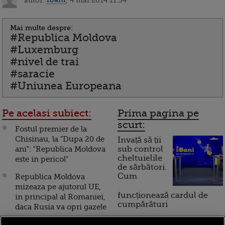
Mai multe despre:
#Republica Moldova
#Luxemburg
#nivel de trai
#saracie
#Uniunea Europeana
Pe acelasi subiect:
Prima pagina pe
scurt:
Fostul premier de la
Chisinau, la "Dupa 20 de
Invață să ții
ani": "Republica Moldova
sub control
cheltuielile
este in pericol"
de sărbători.
Cum
Republica Moldova
mizeaza pe ajutorul UE,
funcționează cardul de
in principal al Romaniei,
cumpărături
daca Rusia va opri gazele
Vladimir Putin