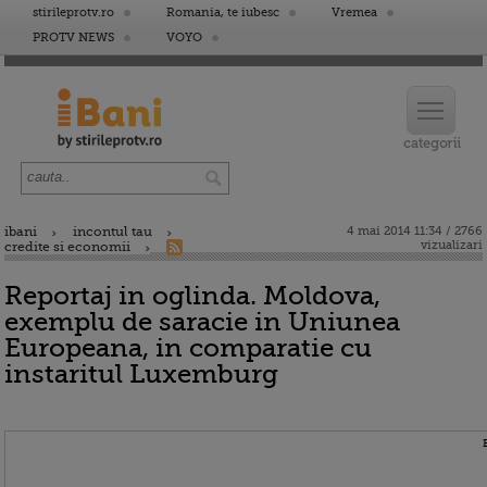
stirileprotv.ro
Romania, te iubesc
Vremea
PROTV NEWS
VOYO
ibani
incontul tau
4 mai 2014 11:34 / 2766
vizualizari
credite si economii
Reportaj in oglinda. Moldova,
exemplu de saracie in Uniunea
Europeana, in comparatie cu
instaritul Luxemburg