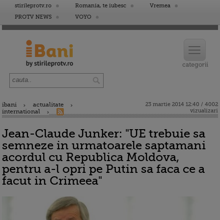
stirileprotv.ro
Romania, te iubesc
Vremea
PROTV NEWS
VOYO
ibani
actualitate
23 martie 2014 12:40 / 4002
vizualizari
international
Jean-Claude Junker: "UE trebuie sa
semneze in urmatoarele saptamani
acordul cu Republica Moldova,
pentru a-l opri pe Putin sa faca ce a
facut in Crimeea"