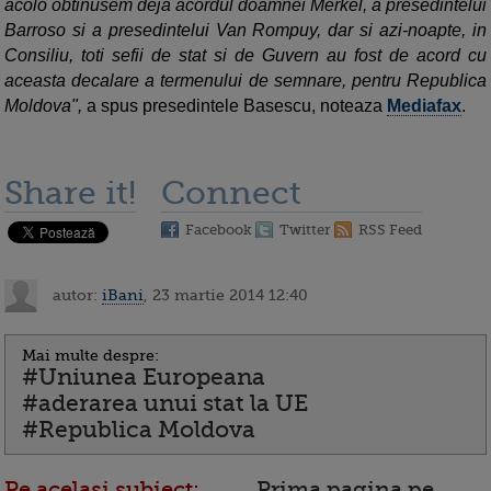
acolo obtinusem deja acordul doamnei Merkel, a presedintelui
Barroso si a presedintelui Van Rompuy, dar si azi-noapte, in
Consiliu, toti sefii de stat si de Guvern au fost de acord cu
aceasta decalare a termenului de semnare, pentru Republica
Moldova",
a spus presedintele Basescu, noteaza
Mediafax
.
Share it!
Connect
Facebook
Twitter
RSS Feed
autor:
iBani
, 23 martie 2014 12:40
Mai multe despre:
#Uniunea Europeana
#aderarea unui stat la UE
#Republica Moldova
Pe acelasi subiect:
Prima pagina pe