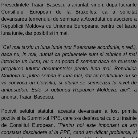
Presedintele Traian Basescu a anuntat, vineri, dupa lucrarile
Consiliului European de la Bruxelles, ca a solicitat
devansarea termenului de semnare a Acordului de asociere a
Republicii Moldova cu Uniunea Europeana pentru cel tarziu
luna iunie, dar posibil si in mai.
"Cel mai tarziu in luna iunie (vor fi semnate acordurile, n.red.),
daca nu, in mai, numai ca problemele sunt si tehnice si mai
intervine un lucru, nu o sa poata fi semnat daca se reuseste
pregatirea tuturor documentelor pentru luna mai, Republica
Moldova ar putea semna in luna mai, dar cu certitudine nu se
va convoca un Consiliu, si atunci se semneaza la nivel de
ambasadori. Este si optiunea Repubicii Moldova, aici",
a
anuntat Traian Basescu.
Potrivit sefului statului, aceasta devansare a fost primita
pozitiv si la Summit-ul PPE, care s-a desfasurat cu o zi inainte
de Consiliul European.
"Pentru noi este important ca am
constatat deschidere si la PPE, cand am ridicat problema, si