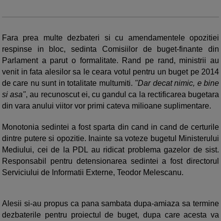
Fara prea multe dezbateri si cu amendamentele opozitiei
respinse in bloc, sedinta Comisiilor de buget-finante din
Parlament a parut o formalitate. Rand pe rand, ministrii au
venit in fata alesilor sa le ceara votul pentru un buget pe 2014
de care nu sunt in totalitate multumiti.
"Dar decat nimic, e bine
si asa"
, au recunoscut ei, cu gandul ca la rectificarea bugetara
din vara anului viitor vor primi cateva milioane suplimentare.
Monotonia sedintei a fost sparta din cand in cand de certurile
dintre putere si opozitie. Inainte sa voteze bugetul Ministerului
Mediului, cei de la PDL au ridicat problema gazelor de sist.
Responsabil pentru detensionarea sedintei a fost directorul
Serviciului de Informatii Externe, Teodor Melescanu.
Alesii si-au propus ca pana sambata dupa-amiaza sa termine
dezbaterile pentru proiectul de buget, dupa care acesta va