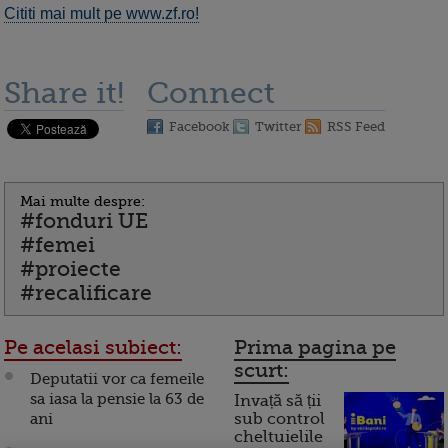
Cititi mai mult pe www.zf.ro!
Share it!
Connect
Facebook
Twitter
RSS Feed
Mai multe despre:
#fonduri UE
#femei
#proiecte
#recalificare
Pe acelasi subiect:
Prima pagina pe
scurt:
Deputatii vor ca femeile
sa iasa la pensie la 63 de
Invață să ții
ani
sub control
cheltuielile