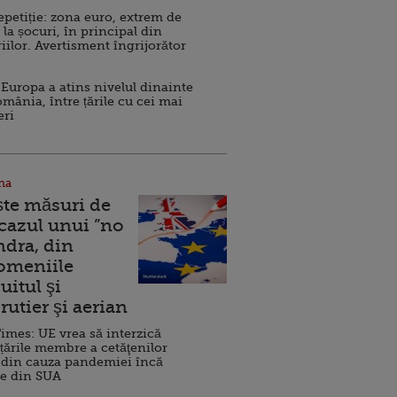
repetiție: zona euro, extrem de
 la șocuri, în principal din
iilor. Avertisment îngrijorător
Europa a atins nivelul dinainte
omânia, între țările cu cei mai
eri
na
ște măsuri de
 cazul unui ”no
ndra, din
Domeniile
uitul şi
rutier şi aerian
imes: UE vrea să interzică
 țările membre a cetăţenilor
 din cauza pandemiei încă
ve din SUA