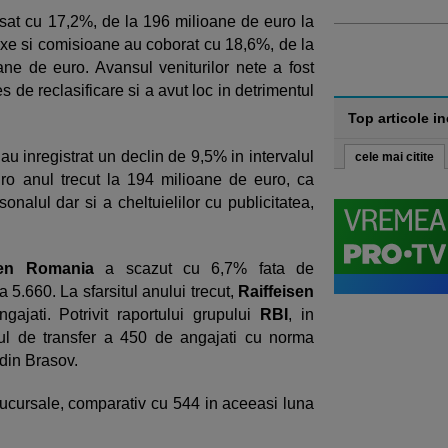
sat cu 17,2%, de la 196 milioane de euro la
taxe si comisioane au coborat cu 18,6%, de la
ne de euro. Avansul veniturilor nete a fost
 de reclasificare si a avut loc in detrimentul
Top articole i
au inregistrat un declin de 9,5% in intervalul
cele mai citite
ro anul trecut la 194 milioane de euro, ca
onalul dar si a cheltuielilor cu publicitatea,
sen Romania
a scazut cu 6,7% fata de
a 5.660. La sfarsitul anului trecut,
Raiffeisen
jati. Potrivit raportului grupului
RBI
, in
sul de transfer a 450 de angajati cu norma
 din Brasov.
cursale, comparativ cu 544 in aceeasi luna