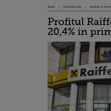
ibani
incontul tau
credite si eco
Profitul Rai
20,4% in prim