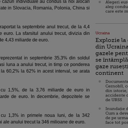
 cazuri individuale au condus la noi alocari
Alegeri eu
aleg condu
orate in Slovacia, Romania, Polonia, China si
care este m
raportat la septembrie anul trecut, de la 4,4
 euro. La sfarsitul anului trecut, divizia din
Ucraina
Explozie la
de 4,43 miliarde de euro.
din Ucraina
gazele pent
reprezentat in septembrie 35,3% din soldul
se întâmplă 
asi luna a anului trecut, in timp ce ponderea
gaze ruseșt
la 60,2% la 62% in acest interval, se arata
continent
Documente d
Cernobîl, c
t cu 1,5%, de la 3,76 miliarde de euro in
din istorie,
accidente 
iarde de euro. In decembrie, depozitele se
de URSS
Inundație d
Cum a deve
t cu 1,3% in primele noua luni, de la 342
de pe urma
i ale anului trecut la 346 milioane de euro.
face tot po