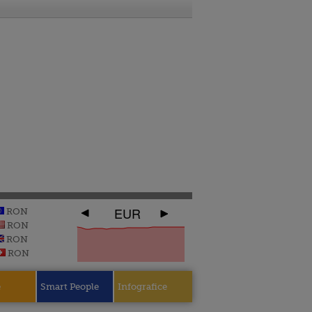
EUR
RON
RON
RON
RON
e
Smart People
Infografice