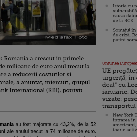
Istorie cu 
vulnerabilă
cauza dator
de la BCE
Șomajul în 
de criză. R
puțini șom
ank Romania a crescut in primele
Uniunea Europea
de milioane de euro anul trecut la
UE pregăte
e a reducerii costurilor si
urgență, în
onale, a anuntat, miercuri, grupul
deal” cu Lo
nk International (RBI), potrivit
ianuarie. 
vizate: pesc
transportul 
New York T
intrarea în
omania
au fost majorate cu 43,2%, de la 52
americani,
foarte acti
ni ale anului trecut la 74 milioane de euro.