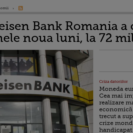
nomii
ffeisen Bank Romania a 
ele noua luni, la 72 m
Criza datoriilor
Moneda euro
Cea mai im
realizare m
economică 
trecut a sup
crize mondi
handicapat 