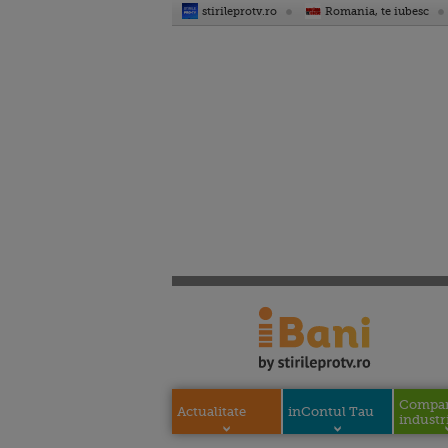
stirileprotv.ro
Romania, te iubesc
Compani
Actualitate
inContul Tau
industri