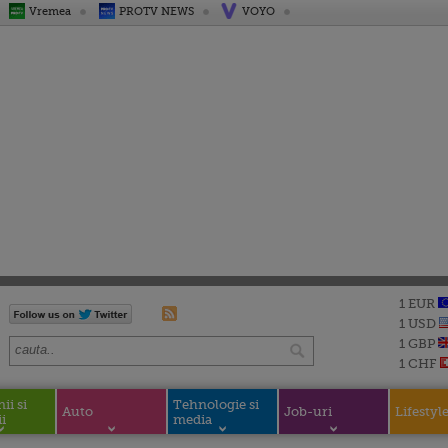
Vremea
PROTV NEWS
VOYO
1 EUR
1 USD
1 GBP
1 CHF
i si
Tehnologie si
Auto
Job-uri
Lifestyl
i
media