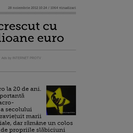
28 noiembrie 2012 10:24 / 1064 vizualizari
crescut cu
ilioane euro
Ads by INTERNET PROTV
 la 20 de ani.
portantă
acro-
a secolului
raviețuit marii
ale, dar rămâne un colos
de propriile slăbiciuni