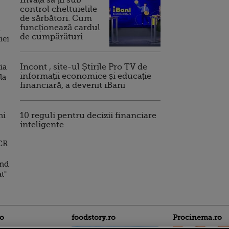
Invață să ții sub
control cheltuielile
de sărbători. Cum
funcționează cardul
l
de cumpărături
iei
ia
Incont , site-ul Știrile Pro TV de
informații economice și educație
la
financiară, a devenit iBani
ni
10 reguli pentru decizii financiare
inteligente
BCR
ind
t"
ro
foodstory.ro
Procinema.ro