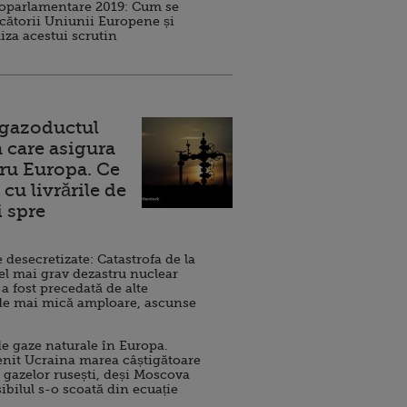
roparlamentare 2019: Cum se
cătorii Uniunii Europene și
iza acestui scrutin
 gazoductul
 care asigura
ru Europa. Ce
cu livrările de
i spre
esecretizate: Catastrofa de la
el mai grav dezastru nuclear
 a fost precedată de alte
de mai mică amploare, ascunse
e gaze naturale în Europa.
nit Ucraina marea câștigătoare
 gazelor rusești, deși Moscova
sibilul s-o scoată din ecuație