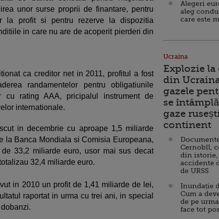
Alegeri eu
uirea unor surse proprii de finantare, pentru
aleg condu
care este m
r la profit si pentru rezerve la dispozitia
nditiile in care nu are de acoperit pierderi din
Ucraina
Explozie la
ionat ca creditor net in 2011, profitul a fost
din Ucraina
aderea randamentelor pentru obligatiunile
gazele pent
or cu rating AAA, pricipalul instrument de
se întâmplă 
elor internationale.
gaze ruseșt
continent
cut in decembrie cu aproape 1,5 miliarde
a de la Banca Mondiala si Comisia Europeana,
Documente d
Cernobîl, c
l de 33,2 miliarde euro, usor mai sus decat
din istorie,
otalizau 32,4 miliarde euro.
accidente 
de URSS
ut in 2010 un profit de 1,41 miliarde de lei,
Inundație d
Cum a deve
ltatul raportat in urma cu trei ani, in special
de pe urma
 dobanzi.
face tot po