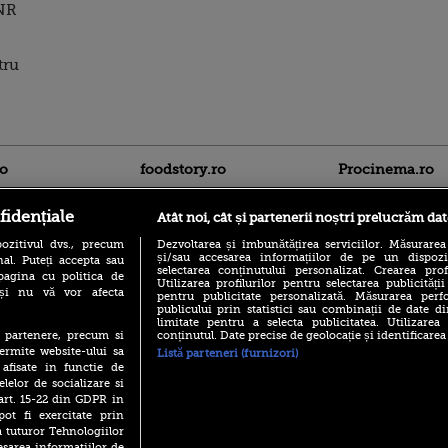
BNR
tru
ro
foodstory.ro
Procinema.ro
fidențiale
Atât noi, cât și partenerii noștri prelucrăm dat
ozitivul dvs., precum
Dezvoltarea și îmbunătățirea serviciilor. Măsurarea
și/sau accesarea informațiilor de pe un dispoziti
al. Puteți accepta sau
selectarea conținutului personalizat. Crearea prof
pagina cu politica de
Utilizarea profilurilor pentru selectarea publicității
i și nu vă vor afecta
pentru publicitate personalizată. Măsurarea perfo
publicului prin statistici sau combinații de date di
(P) Descoperă Lumea
Nikolaj Coster-Wa
limitate pentru a selecta publicitatea. Utilizarea
Evenimentelor din România
Urzeala Tronurilor
conținutul. Date precise de geolocație și identificarea
te partenere, precum si
cu Transilvania Events!
Annabelle Wallis,
ermite website-ului sa
Listă parteneri (furnizori)
lui Sebastian Stan,
(P) Raku, gaming intens și o
 afisate in functie de
prinși într-o curs
pauză binemeritată cu...
elelor de socializare si
pizza Guseppe
 art. 15-22 din GDPR in
Emoții intense pe
Sebastian Stan! Iub
pot fi exercitate prin
(P) Poți folosi bonurile de
Annabelle, l-a făcu
a tuturor Tehnologiilor
masă pentru a comanda
mâncare acasă? Lista
esarea informatiilor de