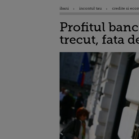
ibani
incontul tau
credite si eco
Profitul banc
trecut, fata 