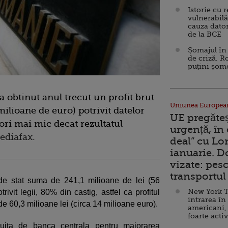
Istorie cu 
vulnerabilă
cauza dator
de la BCE
Șomajul în 
de criză. R
puțini șom
 obtinut anul trecut un profit brut
Uniunea Europea
milioane de euro) potrivit datelor
UE pregăte
ori mai mic decat rezultatul
urgență, în
ediafax
.
deal” cu Lo
ianuarie. 
vizate: pesc
transportul 
 de stat suma de 241,1 milioane de lei (56
New York T
ivit legii, 80% din castig, astfel ca profitul
intrarea în
 de 60,3 milioane lei (circa 14 milioane euro).
americani,
foarte acti
uita de banca centrala pentru majorarea