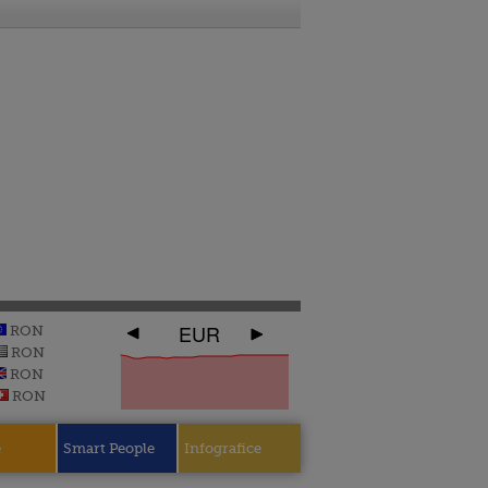
EUR
RON
RON
RON
RON
e
Smart People
Infografice