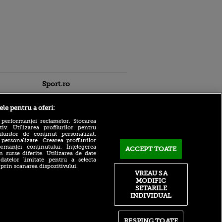
Sport.ro
ele pentru a oferi:
 performanței reclamelor. Stocarea
v. Utilizarea profilurilor pentru
ilurilor de conținut personalizat.
 personalizate. Crearea profilurilor
Ferencvaros - Real Madrid,
rmanței conținutului. Înțelegerea
ACCEPT TOATE
LIVE pe VOYO Sport 1, de la
n surse diferite. Utilizarea de date
20:00: test important pentru
ldau din
 datelor limitate pentru a selecta
echipa lui Jose Mourinho
 și
 prin scanarea dispozitivului.
 logodnica
VREAU SA
Ipswich - Rayo Vallecao,
 sunt
MODIFIC
LIVE pe VOYO Sport 1, de la
ă criminală
SETARILE
17:00: Andrei Rațiu se
INDIVIDUAL
pregătește pentru noul
ntru
sezon de La Liga
ita lui,
t tată!
Farul Constanța - FK
RESPING TOATE