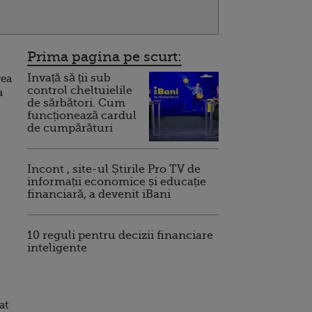
Prima pagina pe scurt:
Invață să ții sub
rea
control cheltuielile
a
de sărbători. Cum
funcționează cardul
de cumpărături
Incont , site-ul Știrile Pro TV de
informații economice și educație
financiară, a devenit iBani
10 reguli pentru decizii financiare
inteligente
at