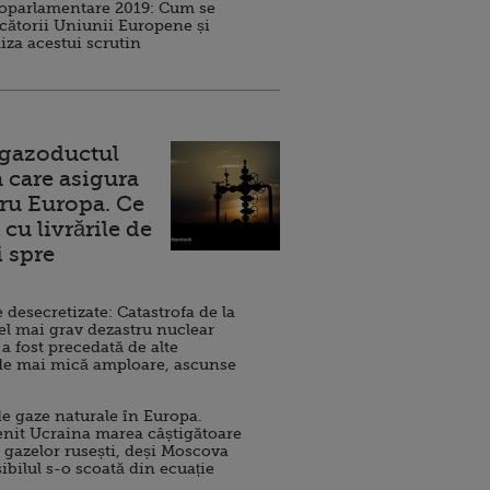
roparlamentare 2019: Cum se
cătorii Uniunii Europene și
iza acestui scrutin
 gazoductul
 care asigura
ru Europa. Ce
cu livrările de
i spre
esecretizate: Catastrofa de la
el mai grav dezastru nuclear
 a fost precedată de alte
de mai mică amploare, ascunse
e gaze naturale în Europa.
nit Ucraina marea câștigătoare
 gazelor rusești, deși Moscova
sibilul s-o scoată din ecuație