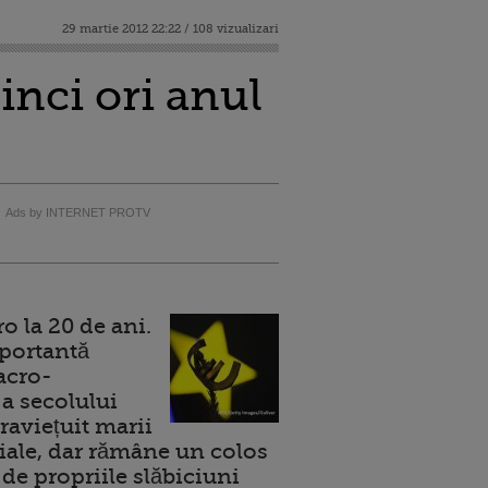
29 martie 2012 22:22 / 108 vizualizari
cinci ori anul
Ads by INTERNET PROTV
 la 20 de ani.
portantă
acro-
a secolului
raviețuit marii
ale, dar rămâne un colos
de propriile slăbiciuni