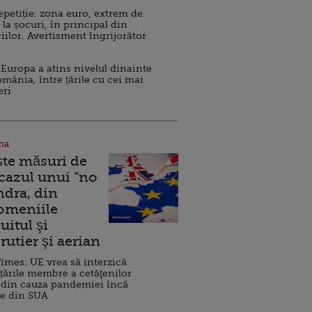
repetiție: zona euro, extrem de
 la șocuri, în principal din
iilor. Avertisment îngrijorător
Europa a atins nivelul dinainte
omânia, între țările cu cei mai
eri
na
ște măsuri de
 cazul unui ”no
ndra, din
Domeniile
uitul şi
rutier şi aerian
imes: UE vrea să interzică
 țările membre a cetăţenilor
 din cauza pandemiei încă
ve din SUA