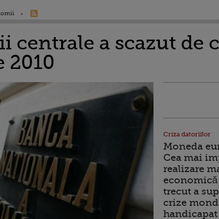
nomii
ii centrale a scazut de 
de 2010
Criza datoriilor
Moneda euro
Cea mai im
realizare m
economică 
trecut a sup
crize mondi
handicapat 