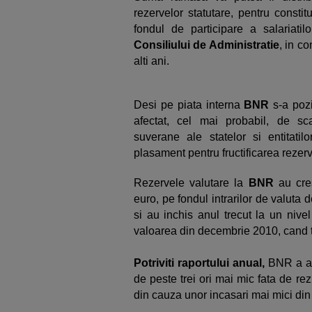
rezervelor statutare, pentru constit
fondul de participare a salariatilo
Consiliului de Administratie
, in co
alti ani.
Desi pe piata interna
BNR
s-a pozit
afectat, cel mai probabil, de sc
suverane ale statelor si entitatil
plasament pentru fructificarea rezerv
Rezervele valutare la
BNR
au cres
euro, pe fondul intrarilor de valut
si au inchis anul trecut la un nive
valoarea din decembrie 2010, cand t
Potriviti raportului anual,
BNR a av
de peste trei ori mai mic fata de rezu
din cauza unor incasari mai mici din