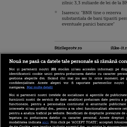
zilnic 3,3 miliarde de lei de la 
Isarescu: "BNR tine o rezerva
substantiala de bani tipariti pen
eventuale panici bancare"
Stirileprotv.ro
ilike-it.
Nouă ne pasă ca datele tale personale să rămână con
Noi și partenerii noștri
201
stocăm și/sau accesăm informații pe disp
identificatorii cookie unici pentru prelucrarea datelor cu caracter person
gestiona alegerile dvs. făcând clic mai jos sau în orice moment, pe 
confidențialitate. Aceste alegeri vor fi raportate partenerilor noștr
navigarea.
Mai multe detalii
Accident grav pe DN 58, în
Caraș-Severin. O mașină și
Noi si partenerii nostri (retelele de socializare si agentiile de publicita
un TIR au luat foc după
furnizorii nostri de servicii de date analitice) prelucram date pentru a p
impact
functioneze, pentru a personaliza continutul si anunturile publicitare
interesele si/sau profilul dvs., pentru a va oferi functionalitati aferente ret
Todd Blanche noul șef al
pentru a analiza traficul pe website. Beneficiati de drepturile prevazute de
justiției americane
confirmat la diferență de un
legatura cu prelucrarea datelor cu caracter personal. Aceste drepturi 
vot. Democrat: „Trump vrea
aici
modalitatea indicata
. Prin click pe “ACCEPT TOATE”, acceptati folosire
să controleze justiția”
de tip Cookie, care implica inclusiv acceptul dvs. cu privire la stocarea/acc