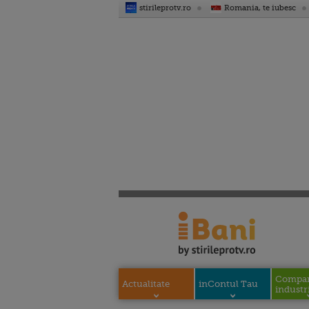
stirileprotv.ro
Romania, te iubesc
Compani
Actualitate
inContul Tau
industri