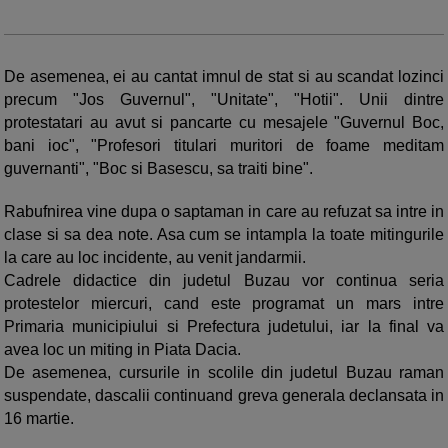
De asemenea, ei au cantat imnul de stat si au scandat lozinci
precum "Jos Guvernul", "Unitate", "Hotii". Unii dintre
protestatari au avut si pancarte cu mesajele "Guvernul Boc,
bani ioc", "Profesori titulari muritori de foame meditam
guvernanti", "Boc si Basescu, sa traiti bine".
Rabufnirea vine dupa o saptaman in care au refuzat sa intre in
clase si sa dea note. Asa cum se intampla la toate mitingurile
la care au loc incidente, au venit jandarmii.
Cadrele didactice din judetul Buzau vor continua seria
protestelor miercuri, cand este programat un mars intre
Primaria municipiului si Prefectura judetului, iar la final va
avea loc un miting in Piata Dacia.
De asemenea, cursurile in scolile din judetul Buzau raman
suspendate, dascalii continuand greva generala declansata in
16 martie.