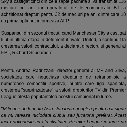
Sky a castigat cinci din cele sapte pachete si va transmite 116
meciuri pe an, iar operatorul de telecomunicatii BT a
achzitionat drepturi pentru 32 de meciuri pe an, dintre care 18
cu prima optiune, informeaza AFP.
Suspansul din sezonul trecut, cand Manchester City a castigat
tilul in ultima etapa in detrimentul rivalei United, a contribuit la
cresterea valorii contractului, a declarat directorului general al
EPL, Richard Scudamore.
Pentru Andrea Radrizzani, director general al MP and Silva,
societatea care negociaza drepturile de retransmisie a
numeroase competitii sportive, printre care liga spaniola,
cresterea "surprinzatoare" a valorii drepturilor TV din Premier
League atesta popularitatea acestui campionat in lume.
"
Milioane de fani din Asia stau toata noaptea pentru a fi siguri
ca nu rateaza niciodata clubul sau jucatorul preferat. Acest
lucru dovedeste ca atractivitatea Premier League in lume nu