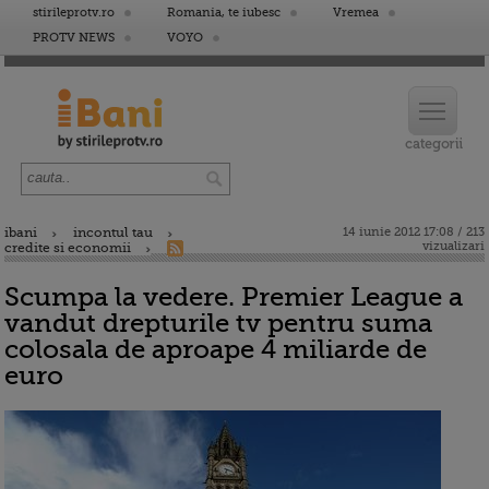
stirileprotv.ro
Romania, te iubesc
Vremea
PROTV NEWS
VOYO
ibani
incontul tau
14 iunie 2012 17:08 / 213
vizualizari
credite si economii
Scumpa la vedere. Premier League a
vandut drepturile tv pentru suma
colosala de aproape 4 miliarde de
euro