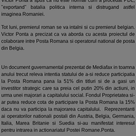
Victor Ponta a spus ca nu este normal cum a procedat PDL,
"exportand" batalia politica interna si distrugand astfel
imaginea Romaniei.
Tot luni, premierul roman se va intalni si cu premierul belgian.
Victor Ponta a precizat ca va aborda cu acesta proiectul de
colaborare intre Posta Romana si operatorul national de posta
din Belgia.
Un document guvernamental prezentat de Mediafax in toamna
anului trecut releva intentia statului de a-si reduce participatia
la Posta Romana pana la 51% din titluri si de a gasi un
investitor strategic care sa preia cel putin 20% din actiuni, in
urma unei majorari a capitalului social. Fondul Proprietatea si-
ar putea reduce cota de participare la Posta Romana la 15%
daca nu va participa la majorarea capitalului. Reprezentanti
ai operatorilor nationali postali din Austria, Belgia, Germania,
Italia, Marea Britanie si Suedia si-au manifestat interesul
pentru intrarea in actionariatul Postei Romane.Ponta.