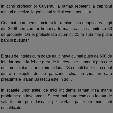
In ochii profesorilor Guvernul a ramas repetent la capitolul
masuri anticriza, legea salarizarii si cea a pensiilor.
Cea mai mare nemultumire a lor ramine insa neaplicarea legii
din 2008 prin care ar trebui sa le mai creasca salariile cu 33
de procente. Ori ei protesteaza acum cu 25 la suta mai putini
bani in buzunar.
E greu de inteles cum poate trai cineva cu mai putin de 600 de
lei, dar poate la fel de greu de inteles este si modul prin care
unii protestatari si-au exprimat furia. "Sa muriti bine" suna unul
dintre mesajele de pe pancarte, chiar in ziua in care
presdintele Traian Basescu este in doliu.
In spatele unor astfel de mici incidente raman insa marile
probleme din invatamant. Si cea mai mare este cea legata de
salarii care pun dascalul pe acelasi palier cu muncitorii
necalificati.