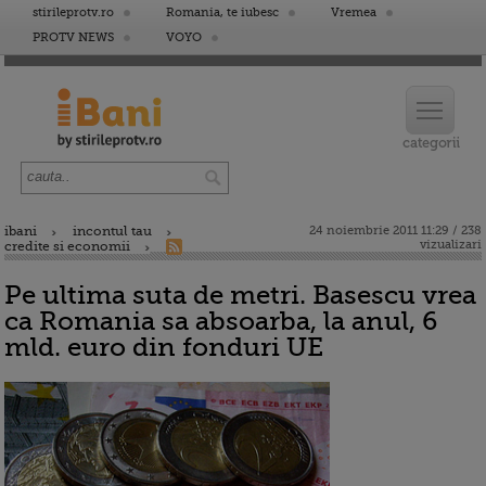
stirileprotv.ro
Romania, te iubesc
Vremea
PROTV NEWS
VOYO
ibani
incontul tau
24 noiembrie 2011 11:29 / 238
vizualizari
credite si economii
Pe ultima suta de metri. Basescu vrea
ca Romania sa absoarba, la anul, 6
mld. euro din fonduri UE