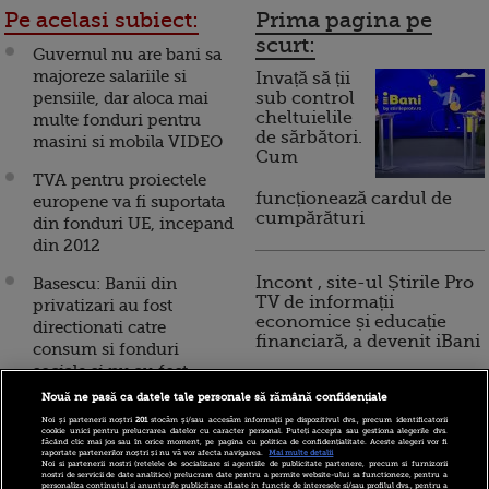
Pe acelasi subiect:
Prima pagina pe
scurt:
Guvernul nu are bani sa
majoreze salariile si
Invață să ții
pensiile, dar aloca mai
sub control
cheltuielile
multe fonduri pentru
de sărbători.
masini si mobila VIDEO
Cum
TVA pentru proiectele
funcționează cardul de
europene va fi suportata
cumpărături
din fonduri UE, incepand
din 2012
Incont , site-ul Știrile Pro
Basescu: Banii din
TV de informații
privatizari au fost
economice și educație
directionati catre
financiară, a devenit iBani
consum si fonduri
sociale si nu au fost
folositi pentru kilometri
Nouă ne pasă ca datele tale personale să rămână confidențiale
10 reguli pentru decizii
de autostrada
Noi și partenerii noștri
201
stocăm și/sau accesăm informații pe dispozitivul dvs., precum identificatorii
financiare inteligente
cookie unici pentru prelucrarea datelor cu caracter personal. Puteți accepta sau gestiona alegerile dvs.
făcând clic mai jos sau în orice moment, pe pagina cu politica de confidențialitate. Aceste alegeri vor fi
Tara care atrage cu
raportate partenerilor noștri și nu vă vor afecta navigarea.
Mai multe detalii
Noi si partenerii nostri (retelele de socializare si agentiile de publicitate partenere, precum si furnizorii
succes fonduri europene.
nostri de servicii de date analitice) prelucram date pentru a permite website-ului sa functioneze, pentru a
personaliza continutul si anunturile publicitare afisate in functie de interesele si/sau profilul dvs., pentru a