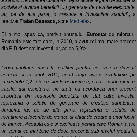
a statului, reducerea costurilor nejustificate legate de asistenta
sociala si diverse beneficii (...) generate de nevoile electorale,
iar, pe de alta parte, o crestere a investitiilor statului
", a
precizat
Traian Basescu,
scrie
Mediafax
.
El a mai spus ca, potrivit anuntului
Eurostat
de miercuri,
Romania este tara care, in 2010, a avut cel mai mare procent
din PIB destinat investitiilor, adica 5,9%.
"Vom continua aceasta politica pentru ca ea s-a dovedit
corecta si in anul 2011, cand deja avem rezultatele pe
trimestrele 1,2 si 3, cresterile economice, nu as spune mari, ci
fragile, dar constante, ne arata ca acordarea unui procent
important din resursele bugetului de stat catre investitii
reprezinta o solutie de generare de crestere sanatoasa,
durabila, iar, pe de alta parte, reprezinta o solutie de
mentinere a locurilor de munca si chiar de creare a unor locuri
de munca. Aceasta este si explicatia pentru care Romania are
un somaj cu mai bine de doua procente sub nivelul mediu la