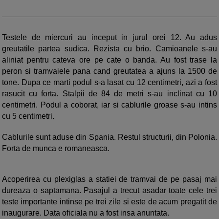
Testele de miercuri au inceput in jurul orei 12. Au adus
greutatile partea sudica. Rezista cu brio. Camioanele s-au
aliniat pentru cateva ore pe cate o banda. Au fost trase la
peron si tramvaiele pana cand greutatea a ajuns la 1500 de
tone. Dupa ce marti podul s-a lasat cu 12 centimetri, azi a fost
rasucit cu forta. Stalpii de 84 de metri s-au inclinat cu 10
centimetri. Podul a coborat, iar si cablurile groase s-au intins
cu 5 centimetri.
Cablurile sunt aduse din Spania. Restul structurii, din Polonia.
Forta de munca e romaneasca.
Acoperirea cu plexiglas a statiei de tramvai de pe pasaj mai
dureaza o saptamana. Pasajul a trecut asadar toate cele trei
teste importante intinse pe trei zile si este de acum pregatit de
inaugurare. Data oficiala nu a fost insa anuntata.