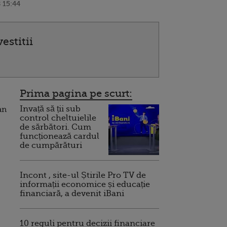
 15:44
estitii
Prima pagina pe scurt:
Invață să ții sub
an
control cheltuielile
de sărbători. Cum
funcționează cardul
de cumpărături
Incont , site-ul Știrile Pro TV de
informații economice și educație
financiară, a devenit iBani
10 reguli pentru decizii financiare