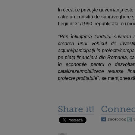
În ceea ce priveşte guvernanţa este 
către un consiliu de supraveghere şi
Legii nr.31/1990, republicată, cu modi
"Prin înfiinţarea fondului suveran 
crearea unui vehicul de investiţi
acţiuni/participaţii în proiecte/comp
pe piaţa financiară din Romania, car
în economie pentru o dezvoltar
catalizeze/mobilizeze resurse fin
proiecte profitabile
", se menţionează
Share it!
Connec
Facebook