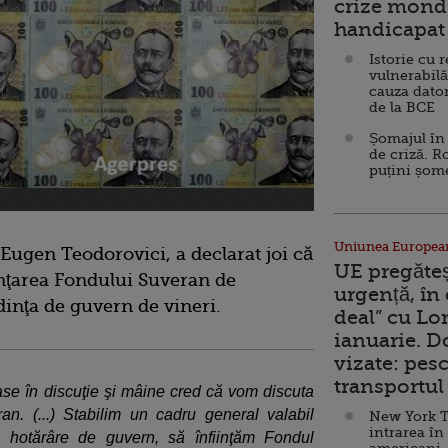
crize mondi
handicapat 
Istorie cu 
vulnerabilă
cauza dator
de la BCE
Șomajul în 
de criză. R
puțini șom
Uniunea Europea
 Eugen Teodorovici, a declarat joi că
UE pregăte
inţarea Fondului Suveran de
urgență, în
edinţa de guvern de vineri.
deal” cu Lo
ianuarie. 
vizate: pesc
transportul 
mase în discuţie şi mâine cred că vom discuta
n. (...) Stabilim un cadru general valabil
New York T
intrarea în
 hotărâre de guvern, să înfiinţăm Fondul