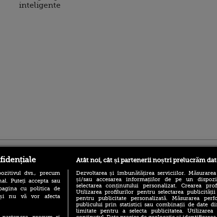
inteligente
ro
foodstory.ro
Procinema.ro
fidențiale
Atât noi, cât și partenerii noștri prelucrăm dat
ozitivul dvs., precum
Dezvoltarea și îmbunătățirea serviciilor. Măsurarea
și/sau accesarea informațiilor de pe un dispoziti
al. Puteți accepta sau
selectarea conținutului personalizat. Crearea prof
pagina cu politica de
Utilizarea profilurilor pentru selectarea publicității
i și nu vă vor afecta
pentru publicitate personalizată. Măsurarea perfo
publicului prin statistici sau combinații de date di
limitate pentru a selecta publicitatea. Utilizarea