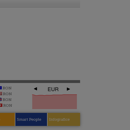
EUR
RON
RON
RON
RON
e
Smart People
Infografice