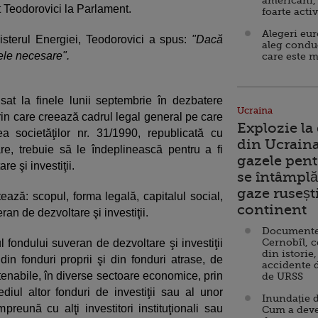
americani,
t Teodorovici la Parlament.
foarte acti
Alegeri eu
isterul Energiei, Teodorovici a spus:
"Dacă
aleg condu
ele necesare".
care este m
sat la finele lunii septembrie în dezbatere
Ucraina
rin care creează cadrul legal general pe care
Explozie la
 societăţilor nr. 31/1990, republicată cu
din Ucraina
oare, trebuie să le îndeplinească pentru a fi
gazele pent
e şi investiţii.
se întâmplă 
gaze ruseșt
ează: scopul, forma legală, capitalul social,
continent
ran de dezvoltare şi investiţii.
Documente d
Cernobîl, c
ul fondului suveran de dezvoltare şi investiţii
din istorie,
din fonduri proprii şi din fonduri atrase, de
accidente 
ustenabile, în diverse sectoare economice, prin
de URSS
ediul altor fonduri de investiţii sau al unor
Inundație d
mpreună cu alţi investitori instituţionali sau
Cum a deve