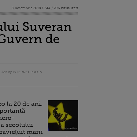
8 noiembrie 2018 15:44 / 296 vizualizari
ului Suveran
e Guvern de
Ads by INTERNET PROTV
 la 20 de ani.
portantă
acro-
a secolului
raviețuit marii