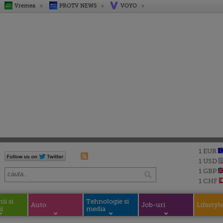
Vremea
PROTV NEWS
VOYO
1 EUR
1 USD
1 GBP
1 CHF
i si
Tehnologie si
Auto
Job-uri
Lifestyl
i
media