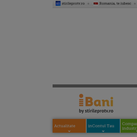
stirileprotv.ro
Romania, te iubesc
Compani
Actualitate
inContul Tau
industri