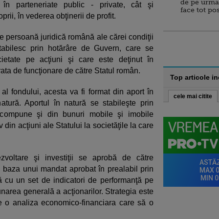
de pe urma
a în parteneriate public - private, cât şi
face tot po
prii, în vederea obţinerii de profit.
e persoană juridică română ale cărei condiţii
tabilesc prin hotărâre de Guvern, care se
cietate pe acţiuni şi care este deţinut în
rata de funcţionare de către Statul român.
Top articole i
 al fondului, acesta va fi format din aport în
cele mai citite
tură. Aportul în natură se stabileşte prin
compune şi din bunuri mobile şi imobile
v din acţiuni ale Statului la societăţile la care
zvoltare şi investiţii se aprobă de către
n baza unui mandat aprobat în prealabil prin
ă cu un set de indicatori de performanţă pe
unarea generală a acţionarilor. Strategia este
de o analiza economico-financiara care să o