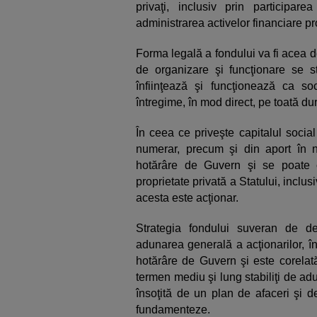
privaţi, inclusiv prin participare
administrarea activelor financiare pro
Forma legală a fondului va fi acea d
de organizare şi funcţionare se s
înfiinţează şi funcţionează ca so
întregime, în mod direct, pe toată du
În ceea ce priveşte capitalul social
numerar, precum şi din aport în na
hotărâre de Guvern şi se poate 
proprietate privată a Statului, inclusi
acesta este acţionar.
Strategia fondului suveran de de
adunarea generală a acţionarilor, î
hotărâre de Guvern şi este corelat
termen mediu şi lung stabiliţi de ad
însoţită de un plan de afaceri şi 
fundamenteze.