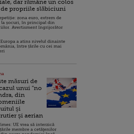
ale, dar rămâne un colos
de propriile slăbiciuni
repetiție: zona euro, extrem de
 la șocuri, în principal din
iilor. Avertisment îngrijorător
Europa a atins nivelul dinainte
omânia, între țările cu cei mai
eri
na
ște măsuri de
 cazul unui ”no
ndra, din
Domeniile
uitul şi
rutier şi aerian
imes: UE vrea să interzică
 țările membre a cetăţenilor