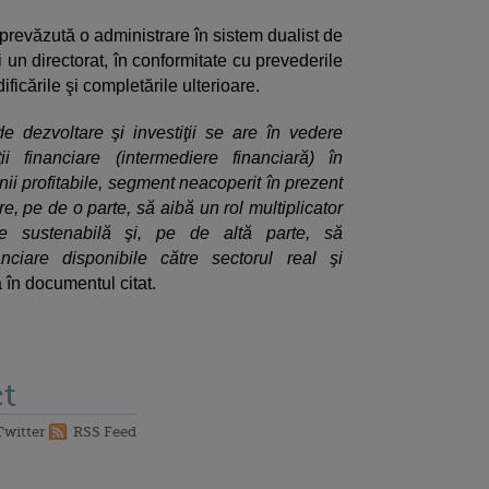
prevăzută o administrare în sistem dualist de
 un directorat, în conformitate cu prevederile
ficările şi completările ulterioare.
de dezvoltare şi investiţii se are în vedere
i financiare (intermediere financiară) în
anii profitabile, segment neacoperit în prezent
e, pe de o parte, să aibă un rol multiplicator
e sustenabilă şi, pe de altă parte, să
anciare disponibile către sectorul real şi
 în documentul citat.
t
Twitter
RSS Feed