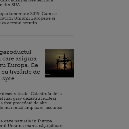
 din cauza pandemiei încă
ve din SUA
roparlamentare 2019: Cum se
cătorii Uniunii Europene și
iza acestui scrutin
 gazoductul
 care asigura
ru Europa. Ce
cu livrările de
i spre
esecretizate: Catastrofa de la
el mai grav dezastru nuclear
 a fost precedată de alte
de mai mică amploare, ascunse
e gaze naturale în Europa.
nit Ucraina marea câștigătoare