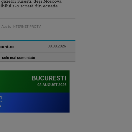
 gazelor rusești, deși Moscova
sibilul s-o scoată din ecuație
Ads by INTERNET PROTV
ncont.ro
08.08.2026
cele mai comentate