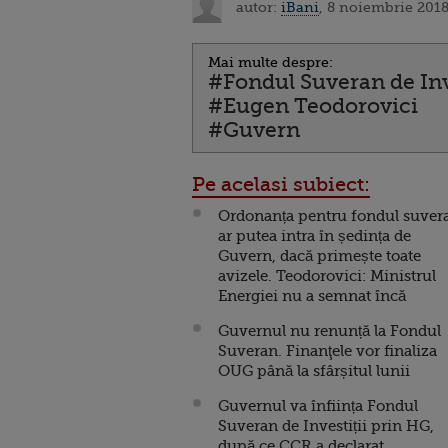
autor:
iBani
, 8 noiembrie 2018
Mai multe despre:
#Fondul Suveran de Inv
#Eugen Teodorovici
#Guvern
Pe acelasi subiect:
Ordonanța pentru fondul suver
ar putea intra în ședința de
Guvern, dacă primește toate
avizele. Teodorovici: Ministrul
Energiei nu a semnat încă
Guvernul nu renunță la Fondul
Suveran. Finanţele vor finaliza
OUG până la sfârșitul lunii
Guvernul va înființa Fondul
Suveran de Investiții prin HG,
după ce CCR a declarat