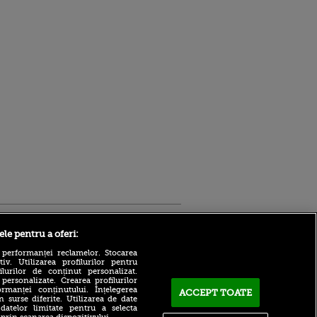
Sport.ro
ele pentru a oferi:
 performanței reclamelor. Stocarea
v. Utilizarea profilurilor pentru
ilurilor de conținut personalizat.
 personalizate. Crearea profilurilor
rmanței conținutului. Înțelegerea
ACCEPT TOATE
n surse diferite. Utilizarea de date
 datelor limitate pentru a selecta
Barcelona, mutare-șoc la