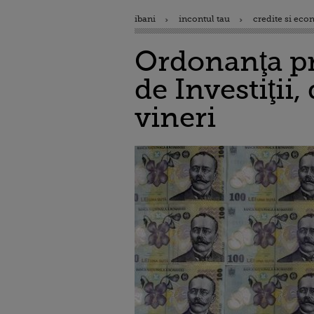
ibani
incontul tau
credite si eco
Ordonanţa pr
de Investiţii
vineri