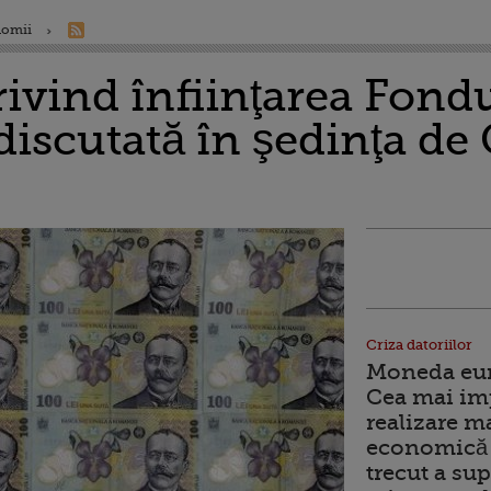
nomii
ivind înfiinţarea Fond
, discutată în şedinţa d
Criza datoriilor
Moneda euro
Cea mai im
realizare m
economică 
trecut a sup