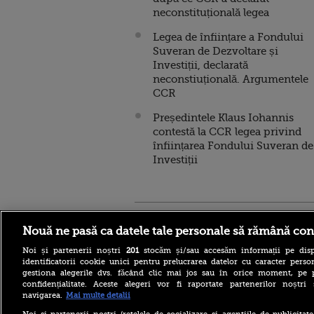
neconstituțională legea
Legea de înființare a Fondului
Suveran de Dezvoltare și
Investiții, declarată
neconstiuțională. Argumentele
CCR
Președintele Klaus Iohannis
contestă la CCR legea privind
înființarea Fondului Suveran de
Investiții
Stirileprotv.ro
ilike-it.
Nouă ne pasă ca datele tale personale să rămână con
Noi și partenerii noștri
201
stocăm și/sau accesăm informații pe disp
identificatorii cookie unici pentru prelucrarea datelor cu caracter person
gestiona alegerile dvs. făcând clic mai jos sau în orice moment, pe 
confidențialitate. Aceste alegeri vor fi raportate partenerilor noștr
navigarea.
Mai multe detalii
Ca în „Cartea Junglei”: un