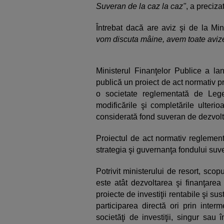
Suveran de la caz la caz"
, a preciza
Întrebat dacă are aviz şi de la Min
vom discuta mâine, avem toate aviz
Ministerul Finanţelor Publice a lan
publică un proiect de act normativ p
o societate reglementată de Legea
modificările şi completările ulteri
considerată fond suveran de dezvoltar
Proiectul de act normativ reglement
strategia şi guvernanţa fondului suve
Potrivit ministerului de resort, scop
este atât dezvoltarea şi finanţarea 
proiecte de investiţii rentabile şi s
participarea directă ori prin interm
societăţi de investiţii, singur sau î