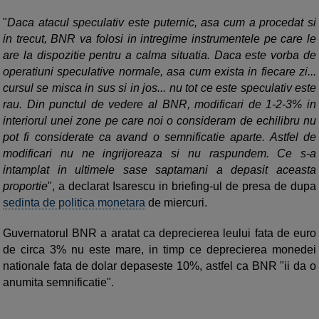
"
Daca atacul speculativ este puternic, asa cum a procedat si
in trecut, BNR va folosi in intregime instrumentele pe care le
are la dispozitie pentru a calma situatia. Daca este vorba de
operatiuni speculative normale, asa cum exista in fiecare zi...
cursul se misca in sus si in jos... nu tot ce este speculativ este
rau. Din punctul de vedere al BNR, modificari de 1-2-3% in
interiorul unei zone pe care noi o consideram de echilibru nu
pot fi considerate ca avand o semnificatie aparte. Astfel de
modificari nu ne ingrijoreaza si nu raspundem. Ce s-a
intamplat in ultimele sase saptamani a depasit aceasta
proportie
", a declarat Isarescu in briefing-ul de presa de dupa
sedinta de politica monetara
de miercuri.
Guvernatorul BNR a aratat ca deprecierea leului fata de euro
de circa 3% nu este mare, in timp ce deprecierea monedei
nationale fata de dolar depaseste 10%, astfel ca BNR "ii da o
anumita semnificatie".