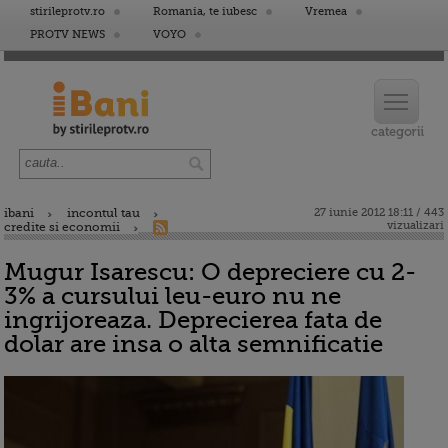
stirileprotv.ro
Romania, te iubesc
Vremea
PROTV NEWS
VOYO
ibani
incontul tau
27 iunie 2012 18:11 / 443
vizualizari
credite si economii
Mugur Isarescu: O depreciere cu 2-
3% a cursului leu-euro nu ne
ingrijoreaza. Deprecierea fata de
dolar are insa o alta semnificatie