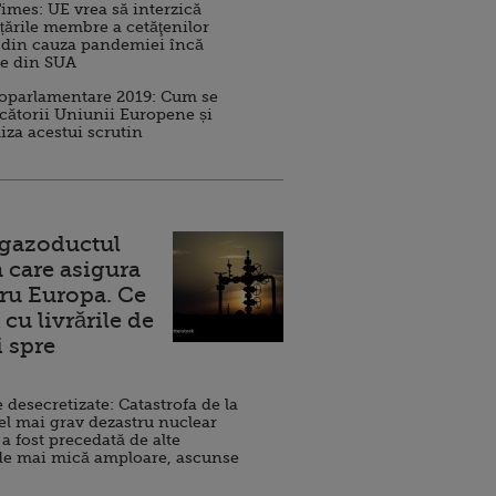
imes: UE vrea să interzică
 țările membre a cetăţenilor
 din cauza pandemiei încă
ve din SUA
roparlamentare 2019: Cum se
cătorii Uniunii Europene și
iza acestui scrutin
 gazoductul
 care asigura
ru Europa. Ce
cu livrările de
i spre
esecretizate: Catastrofa de la
el mai grav dezastru nuclear
 a fost precedată de alte
de mai mică amploare, ascunse