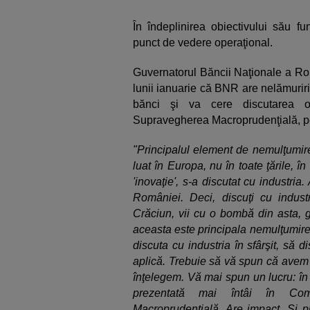
În îndeplinirea obiectivului său f
punct de vedere operaţional.
Guvernatorul Băncii Naţionale a Rom
lunii ianuarie că BNR are nelămuriri
bănci şi va cere discutarea or
Supravegherea Macroprudenţială, pe
"Principalul element de nemulţumir
luat în Europa, nu în toate ţările,
'inovaţie', s-a discutat cu industria
României. Deci, discuţi cu indust
Crăciun, vii cu o bombă din asta, g
aceasta este principala nemulţumire
discuta cu industria în sfârşit, să d
aplică. Trebuie să vă spun că avem ş
înţelegem. Vă mai spun un lucru: î
prezentată mai întâi în Comi
Macroprudenţială. Are impact. Şi p