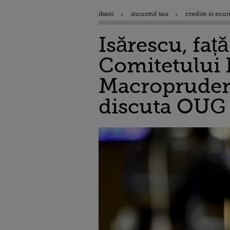
ibani
incontul tau
credite si eco
Isărescu, faț
Comitetului 
Macroprudenţi
discuta OUG