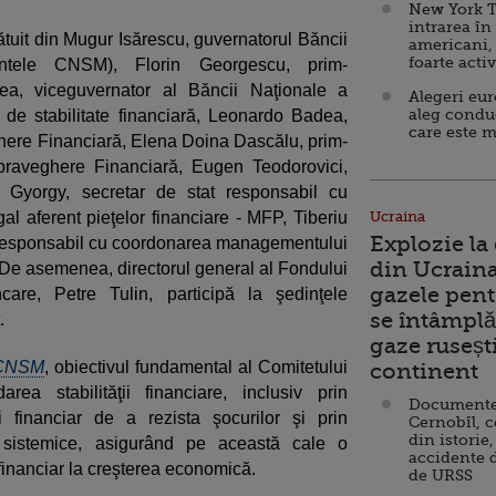
New York T
intrarea în
tuit din Mugur Isărescu, guvernatorul Băncii
americani,
foarte acti
ntele CNSM), Florin Georgescu, prim-
ea, viceguvernator al Băncii Naţionale a
Alegeri eu
aleg condu
i de stabilitate financiară, Leonardo Badea,
care este m
ghere Financiară, Elena Doina Dascălu, prim-
upraveghere Financiară, Eugen Teodorovici,
la Gyorgy, secretar de stat responsabil cu
al aferent pieţelor financiare - MFP, Tiberiu
Ucraina
Explozie la
t responsabil cu coordonarea managementului
din Ucraina
P. De asemenea, directorul general al Fondului
gazele pent
are, Petre Tulin, participă la şedinţele
se întâmplă 
.
gaze ruseșt
 CNSM
, obiectivul fundamental al Comitetului
continent
ea stabilităţii financiare, inclusiv prin
Documente d
i financiar de a rezista şocurilor şi prin
Cernobîl, c
din istorie,
i sistemice, asigurând pe această cale o
accidente 
 financiar la creşterea economică.
de URSS