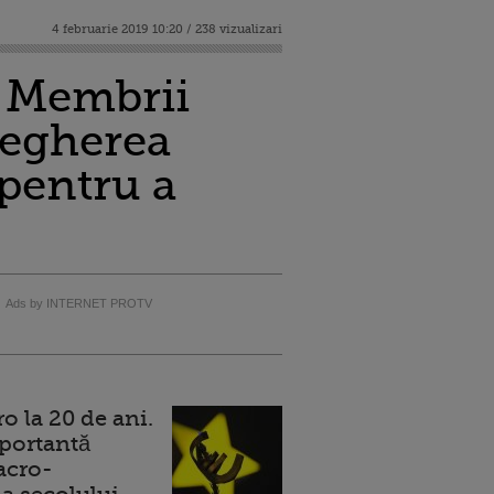
4 februarie 2019 10:20 / 238 vizualizari
i. Membrii
vegherea
 pentru a
Ads by INTERNET PROTV
 la 20 de ani.
portantă
acro-