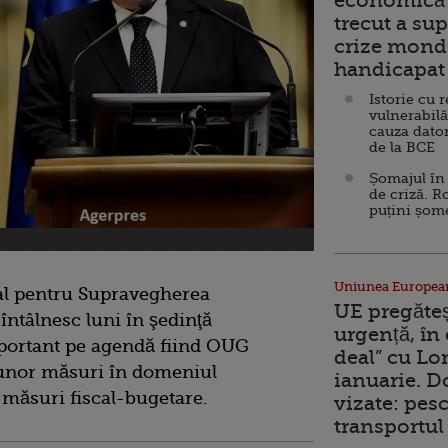
economică 
trecut a sup
crize mondi
handicapat 
Istorie cu 
vulnerabilă
cauza dator
de la BCE
Șomajul în 
de criză. R
puțini șom
Uniunea Europea
al pentru Supravegherea
UE pregăte
ntâlnesc luni în şedinţă
urgență, în
mportant pe agendă fiind OUG
deal” cu Lo
 unor măsuri în domeniul
ianuarie. 
r măsuri fiscal-bugetare.
vizate: pesc
transportul 