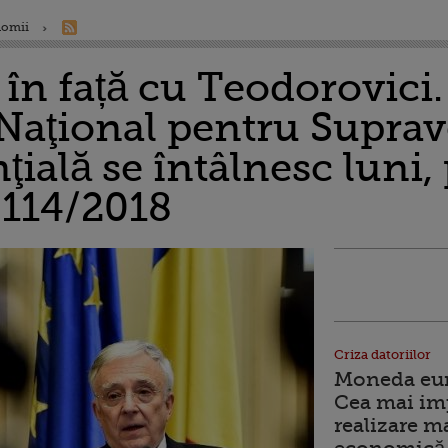
nomii
ă în față cu Teodorovic
Naţional pentru Supra
ală se întâlnesc luni,
 114/2018
Criza datoriilor
Moneda euro
Cea mai im
realizare m