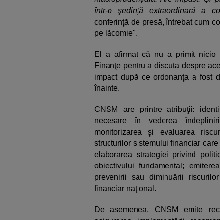
într-o şedinţă extraordinară a com
conferinţă de presă, întrebat cum c
pe lăcomie".
El a afirmat că nu a primit nicio i
Finanţe pentru a discuta despre aceas
impact după ce ordonanţa a fost d
înainte.
CNSM are printre atribuţii: identif
necesare în vederea îndeplinirii
monitorizarea şi evaluarea riscuril
structurilor sistemului financiar car
elaborarea strategiei privind polit
obiectivului fundamental; emitere
prevenirii sau diminuării riscurilo
financiar naţional.
De asemenea, CNSM emite recoma