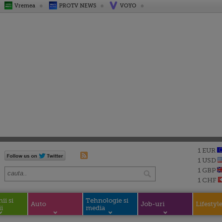
Vremea
PROTV NEWS
VOYO
1 EUR
1 USD
1 GBP
1 CHF
i si
Tehnologie si
Auto
Job-uri
Lifestyl
i
media