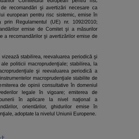
dărilor Comitetului european pentru risc
 de recomandări şi avertizări necesare ca
ui european pentru risc sistemic, emise în
uia prin Regulamentul (UE) nr. 1092/2010;
andărilor emise de Comitet şi a măsurilor
re a recomandărilor şi avertizărilor emise de
 vizează stabilirea, reevaluarea periodică şi
ale politicii macroprudenţiale; stabilirea, la
acroprudenţiale şi reevaluarea periodică a
nstrumentelor macroprudenţiale stabilite de
 emiterea de opinii consultative în domeniul
vederilor legale în vigoare; emiterea de
punerii în aplicare la nivel naţional a
ndărilor, orientărilor, ghidurilor emise în
iale, adoptate la nivelul Uniunii Europene.
t