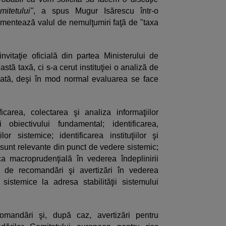
itetului"
, a spus Mugur Isărescu într-o
omentează valul de nemulţumiri faţă de "taxa
nvitaţie oficială din partea Ministerului de
tă taxă, ci s-a cerut instituţiei o analiză de
ată, deşi în mod normal evaluarea se face
icarea, colectarea şi analiza informaţiilor
 obiectivului fundamental; identificarea,
or sistemice; identificarea instituţiilor şi
e sunt relevante din punct de vedere sistemic;
ica macroprudenţială în vederea îndeplinirii
a de recomandări şi avertizări în vederea
r sistemice la adresa stabilităţii sistemului
ndări şi, după caz, avertizări pentru