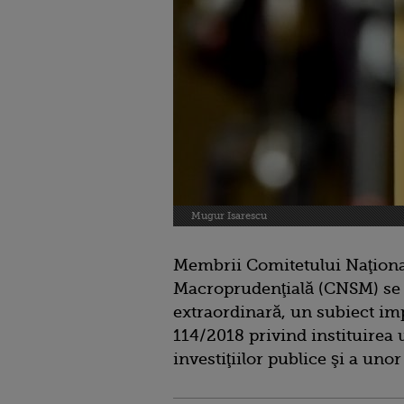
Mugur Isarescu
Membrii Comitetului Naţion
Macroprudenţială (CNSM) se î
extraordinară, un subiect i
114/2018 privind instituirea
investiţiilor publice şi a uno