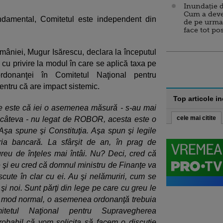
Inundație d
Cum a deve
undamental, Comitetul este independent din
de pe urma
face tot po
âniei, Mugur Isărescu, declara la începutul
 cu privire la modul în care se aplică taxa pe
donanţei în Comitetul Naţional pentru
ntru că are impact sistemic.
Top articole i
e este că iei o asemenea măsură - s-au mai
cele mai citite
 în câteva - nu legat de ROBOR, acesta este o
. Aşa spune şi Constituţia. Aşa spun şi legile
ria bancară. La sfârşit de an, în prag de
reu de înţeles mai întâi. Nu? Deci, cred că
 şi eu cred că domnul ministru de Finanţe va
iscute în clar cu ei. Au şi nelămuriri, cum se
i noi. Sunt părţi din lege pe care cu greu le
n mod normal, o asemenea ordonanţă trebuia
tetul Naţional pentru Supravegherea
robabil că vom solicita să facem o discuţie