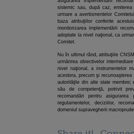
asigurarea implementării recoman
sistemic sau, după caz, emiterea
urmare a avertismentelor Comitetul
baza atribuţiilor conferite acest
monitorizarea implementării recom
adoptate la nivel naţional, ca urma
Comitet.
Nu în ultimul rând, atribuţiile CNSM
urmărirea obiectivelor intermediare 
nivel naţional, a instrumentelor m
acestora, precum şi recunoaşterea i
autorităţile din alte state membre;
său de competenţă, potrivit pre
recomandări pentru asigurarea 
regulamentelor, deciziilor, recoma
domeniul supravegherii macroprudenţ
Share it!
Connec