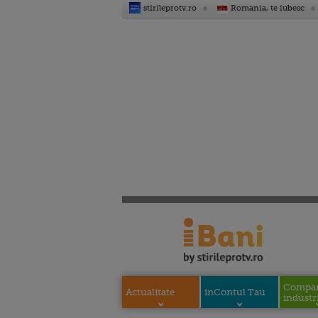
stirileprotv.ro
Romania, te iubesc
Compani
Actualitate
inContul Tau
industri