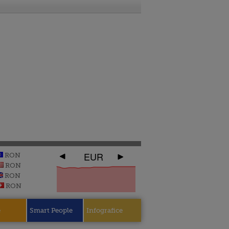
EUR
RON
RON
RON
RON
e
Smart People
Infografice