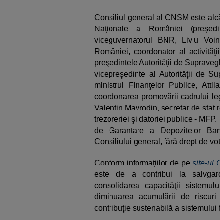
Consiliul general al CNSM este alcă
Naţionale a României (preşedi
viceguvernatorul BNR, Liviu Voin
României, coordonator al activităţi
preşedintele Autorităţii de Suprave
vicepreşedinte al Autorităţii de S
ministrul Finanţelor Publice, Atti
coordonarea promovării cadrului leg
Valentin Mavrodin, secretar de sta
trezoreriei şi datoriei publice - MF
de Garantare a Depozitelor Banc
Consiliului general, fără drept de vot
Conform informaţiilor de pe
site-ul
este de a contribui la salvgardar
consolidarea capacităţii sistemulu
diminuarea acumulării de riscur
contribuţie sustenabilă a sistemului