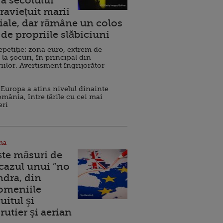
a secolului
raviețuit marii
ale, dar rămâne un colos
de propriile slăbiciuni
repetiție: zona euro, extrem de
 la șocuri, în principal din
iilor. Avertisment îngrijorător
Europa a atins nivelul dinainte
omânia, între țările cu cei mai
eri
na
ște măsuri de
 cazul unui ”no
ndra, din
Domeniile
uitul şi
rutier şi aerian