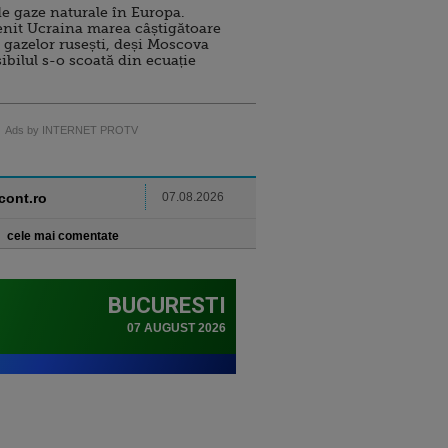
e gaze naturale în Europa.
nit Ucraina marea câștigătoare
 gazelor rusești, deși Moscova
sibilul s-o scoată din ecuație
Ads by INTERNET PROTV
ncont.ro
07.08.2026
cele mai comentate