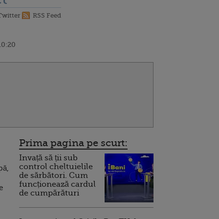
Twitter
RSS Feed
10:20
Prima pagina pe scurt:
Invață să ții sub
control cheltuielile
pă,
de sărbători. Cum
funcționează cardul
e
de cumpărături