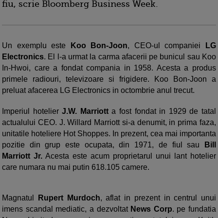
fiu, scrie Bloomberg Business Week.
Un exemplu este
Koo Bon-Joon
, CEO-ul companiei
LG
Electronics
. El l-a urmat la carma afacerii pe bunicul sau Koo
In-Hwoi, care a fondat compania in 1958. Acesta a produs
primele radiouri, televizoare si frigidere. Koo Bon-Joon a
preluat afacerea LG Electronics in octombrie anul trecut.
Imperiul hotelier
J.W. Marriott
a fost fondat in 1929 de tatal
actualului CEO. J. Willard Marriott si-a denumit, in prima faza,
unitatile hoteliere Hot Shoppes. In prezent, cea mai importanta
pozitie din grup este ocupata, din 1971, de fiul sau
Bill
Marriott Jr.
Acesta este acum proprietarul unui lant hotelier
care numara nu mai putin 618.105 camere.
Magnatul
Rupert Murdoch
, aflat in prezent in centrul unui
imens scandal mediatic, a dezvoltat
News Corp
. pe fundatia