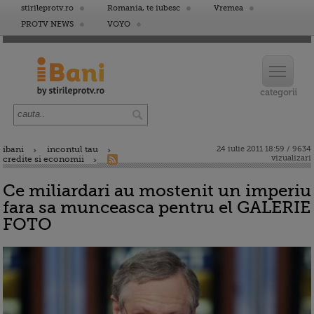
stirileprotv.ro
Romania, te iubesc
Vremea
PROTV NEWS
VOYO
ibani
incontul tau
24 iulie 2011 18:59 / 9634
vizualizari
credite si economii
Ce miliardari au mostenit un imperiu
fara sa munceasca pentru el GALERIE
FOTO