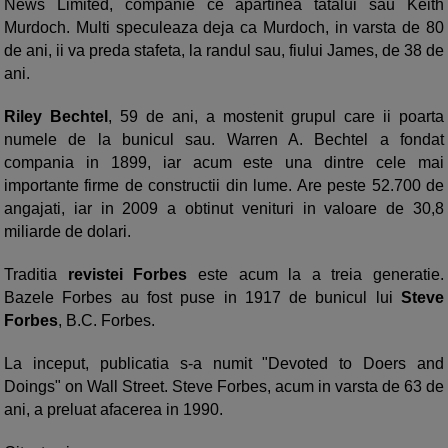
News Limited, companie ce apartinea tatalui sau Keith
Murdoch. Multi speculeaza deja ca Murdoch, in varsta de 80
de ani, ii va preda stafeta, la randul sau, fiului James, de 38 de
ani.
Riley Bechtel
, 59 de ani, a mostenit grupul care ii poarta
numele de la bunicul sau. Warren A. Bechtel a fondat
compania in 1899, iar acum este una dintre cele mai
importante firme de constructii din lume. Are peste 52.700 de
angajati, iar in 2009 a obtinut venituri in valoare de 30,8
miliarde de dolari.
Traditia
revistei Forbes
este acum la a treia generatie.
Bazele Forbes au fost puse in 1917 de bunicul lui
Steve
Forbes
, B.C. Forbes.
La inceput, publicatia s-a numit "Devoted to Doers and
Doings" on Wall Street. Steve Forbes, acum in varsta de 63 de
ani, a preluat afacerea in 1990.