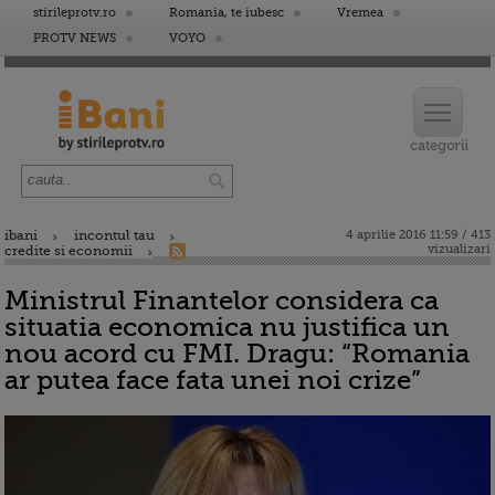
stirileprotv.ro
Romania, te iubesc
Vremea
PROTV NEWS
VOYO
ibani
incontul tau
4 aprilie 2016 11:59 / 413
vizualizari
credite si economii
Ministrul Finantelor considera ca
situatia economica nu justifica un
nou acord cu FMI. Dragu: “Romania
ar putea face fata unei noi crize”