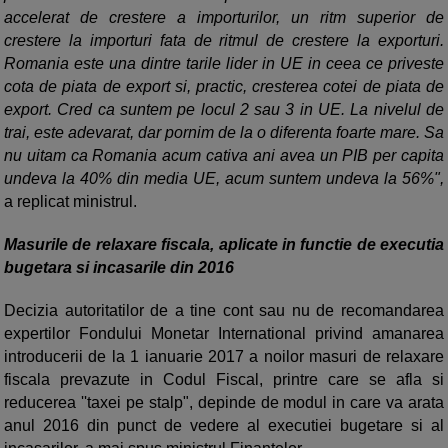
accelerat de crestere a importurilor, un ritm superior de
crestere la importuri fata de ritmul de crestere la exporturi.
Romania este una dintre tarile lider in UE in ceea ce priveste
cota de piata de export si, practic, cresterea cotei de piata de
export. Cred ca suntem pe locul 2 sau 3 in UE. La nivelul de
trai, este adevarat, dar pornim de la o diferenta foarte mare. Sa
nu uitam ca Romania acum cativa ani avea un PIB per capita
undeva la 40% din media UE, acum suntem undeva la 56%",
a replicat ministrul.
Masurile de relaxare fiscala, aplicate in functie de executia
bugetara si incasarile din 2016
Decizia autoritatilor de a tine cont sau nu de recomandarea
expertilor Fondului Monetar International privind amanarea
introducerii de la 1 ianuarie 2017 a noilor masuri de relaxare
fiscala prevazute in Codul Fiscal, printre care se afla si
reducerea ''taxei pe stalp", depinde de modul in care va arata
anul 2016 din punct de vedere al executiei bugetare si al