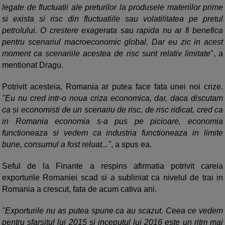
legate de fluctuatii ale preturilor la produsele materiilor prime
si exista si risc din fluctuatiile sau volatilitatea pe pretul
petrolului. O crestere exagerata sau rapida nu ar fi benefica
pentru scenariul macroeconomic global. Dar eu zic in acest
moment ca scenariile acestea de risc sunt relativ limitate
", a
mentionat Dragu.
Potrivit acesteia, Romania ar putea face fata unei noi crize.
"Eu nu cred intr-o noua criza economica, dar, daca discutam
ca si economisti de un scenariu de risc, de risc ridicat, cred ca
in Romania economia s-a pus pe picioare, economia
functioneaza si vedem ca industria functioneaza in limite
bune, consumul a fost reluat..."
, a spus ea.
Seful de la Finante a respins afirmatia potrivit careia
exporturile Romaniei scad si a subliniat ca nivelul de trai in
Romania a crescut, fata de acum cativa ani.
"Exporturile nu as putea spune ca au scazut. Ceea ce vedem
pentru sfarsitul lui 2015 si inceputul lui 2016 este un ritm mai