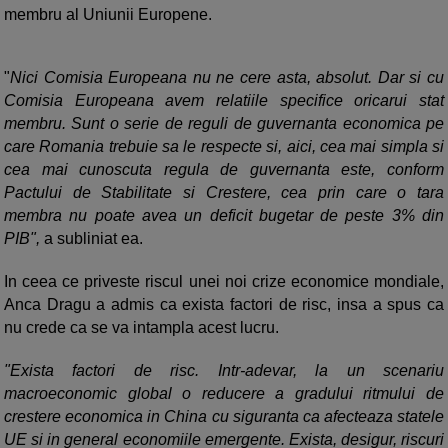
membru al Uniunii Europene.
"
Nici Comisia Europeana nu ne cere asta, absolut. Dar si cu
Comisia Europeana avem relatiile specifice oricarui stat
membru. Sunt o serie de reguli de guvernanta economica pe
care Romania trebuie sa le respecte si, aici, cea mai simpla si
cea mai cunoscuta regula de guvernanta este, conform
Pactului de Stabilitate si Crestere, cea prin care o tara
membra nu poate avea un deficit bugetar de peste 3% din
PIB",
a subliniat ea.
In ceea ce priveste riscul unei noi crize economice mondiale,
Anca Dragu a admis ca exista factori de risc, insa a spus ca
nu crede ca se va intampla acest lucru.
"Exista factori de risc. Intr-adevar, la un scenariu
macroeconomic global o reducere a gradului ritmului de
crestere economica in China cu siguranta ca afecteaza statele
UE si in general economiile emergente. Exista, desigur, riscuri