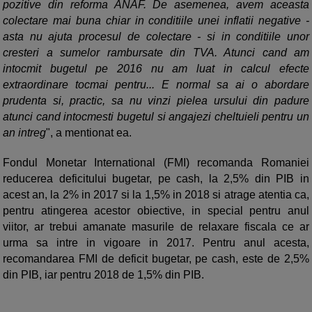
pozitive din reforma ANAF. De asemenea, avem aceasta
colectare mai buna chiar in conditiile unei inflatii negative -
asta nu ajuta procesul de colectare - si in conditiile unor
cresteri a sumelor rambursate din TVA. Atunci cand am
intocmit bugetul pe 2016 nu am luat in calcul efecte
extraordinare tocmai pentru... E normal sa ai o abordare
prudenta si, practic, sa nu vinzi pielea ursului din padure
atunci cand intocmesti bugetul si angajezi cheltuieli pentru un
an intreg
", a mentionat ea.
Fondul Monetar International (FMI) recomanda Romaniei
reducerea deficitului bugetar, pe cash, la 2,5% din PIB in
acest an, la 2% in 2017 si la 1,5% in 2018 si atrage atentia ca,
pentru atingerea acestor obiective, in special pentru anul
viitor, ar trebui amanate masurile de relaxare fiscala ce ar
urma sa intre in vigoare in 2017. Pentru anul acesta,
recomandarea FMI de deficit bugetar, pe cash, este de 2,5%
din PIB, iar pentru 2018 de 1,5% din PIB.