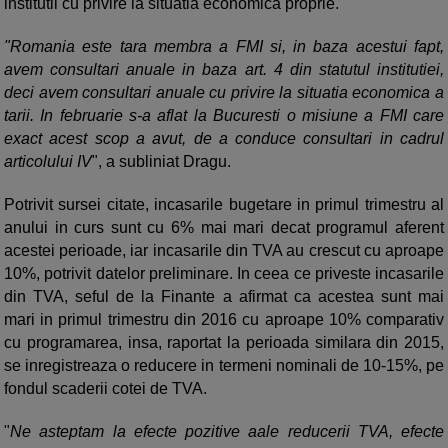
institutii cu privire la situatia economica proprie.
"Romania este tara membra a FMI si, in baza acestui fapt,
avem consultari anuale in baza art. 4 din statutul institutiei,
deci avem consultari anuale cu privire la situatia economica a
tarii. In februarie s-a aflat la Bucuresti o misiune a FMI care
exact acest scop a avut, de a conduce consultari in cadrul
articolului IV
", a subliniat Dragu.
Potrivit sursei citate, incasarile bugetare in primul trimestru al
anului in curs sunt cu 6% mai mari decat programul aferent
acestei perioade, iar incasarile din TVA au crescut cu aproape
10%, potrivit datelor preliminare. In ceea ce priveste incasarile
din TVA, seful de la Finante a afirmat ca acestea sunt mai
mari in primul trimestru din 2016 cu aproape 10% comparativ
cu programarea, insa, raportat la perioada similara din 2015,
se inregistreaza o reducere in termeni nominali de 10-15%, pe
fondul scaderii cotei de TVA.
"
Ne asteptam la efecte pozitive aale reducerii TVA, efecte