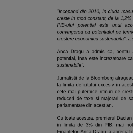
"Incepand din 2010, in ciuda masuri
creste in mod constant, de la 1,2% 
PIB-ului potential este unul acc
convingerea ca potentialul pe ter
crestere economica sustenabila",
a s
Anca Dragu a admis ca, pentru a
potential, insa este increzatoare 
sustenabile".
Jurnalistii de la Bloomberg atragea
la limita deficitului excesiv in ace
cele mai puternice ritmuri de cre
reduceri de taxe si majorari de sal
parlamentare din acest an.
Cu toate acestea, premierul Dacian 
in limita de 3% din PIB, mai no
Finantelor, Anca Dragu, a apreciat re