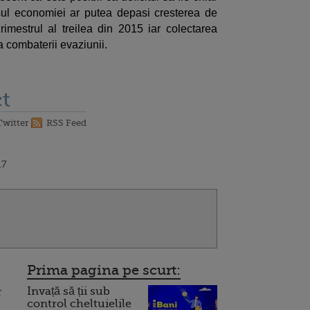
ul economiei ar putea depasi cresterea de
trimestrul al treilea din 2015 iar colectarea
 combaterii evaziunii.
t
Twitter
RSS Feed
17
Prima pagina pe scurt:
Invață să ții sub
r
control cheltuielile