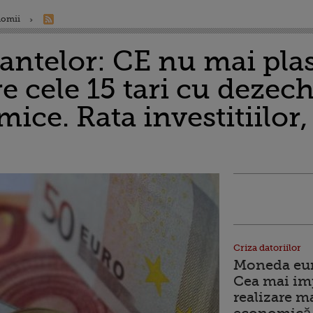
nomii
nantelor: CE nu mai pla
 cele 15 tari cu dezech
ce. Rata investitiilor,
Criza datoriilor
Moneda euro
Cea mai im
realizare m