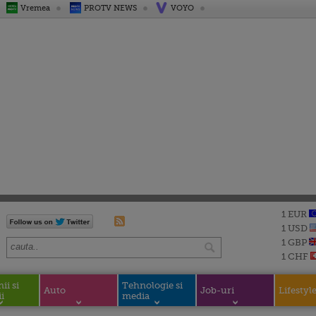
Vremea
PROTV NEWS
VOYO
1 EUR
1 USD
1 GBP
1 CHF
i si
Tehnologie si
Auto
Job-uri
Lifestyl
i
media