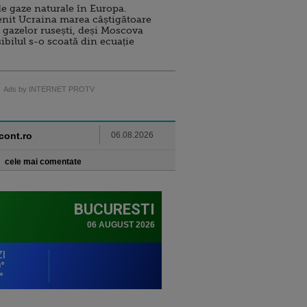
e gaze naturale în Europa.
nit Ucraina marea câștigătoare
 gazelor rusești, deși Moscova
sibilul s-o scoată din ecuație
Ads by INTERNET PROTV
ncont.ro
06.08.2026
cele mai comentate