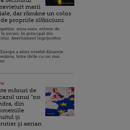
a secolului
raviețuit marii
ale, dar rămâne un colos
de propriile slăbiciuni
repetiție: zona euro, extrem de
 la șocuri, în principal din
iilor. Avertisment îngrijorător
Europa a atins nivelul dinainte
omânia, între țările cu cei mai
eri
na
ște măsuri de
 cazul unui ”no
ndra, din
Domeniile
uitul şi
rutier şi aerian