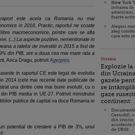
New York T
intrarea în
americani,
foarte acti
i raport este acela ca Romania nu mai
nomice in 2016. Practic, raportul ne scoate
Alegeri eu
aleg condu
ilibre macroeconomice, printre care se afla
care este m
iei. (...) La aspecte pozitive, nementionate in
eana a ratelor de investitii in 2015 a fost de
9% din PIB, are a doua cea mai mare rata a
Ucraina
rti, Anca Dragu, potrivit
Agerpres
.
Explozie la
din Ucraina
gaseste in raportul CE este legat de evolutia
gazele pent
e, in 2014 (cele mai recente date publicate de
se întâmplă 
at una dintre cele mai bune evolutii, cu o
gaze ruseșt
din PIB media in UE-27. Potrivit ministrului
continent
titiilor publice de capital va duce Romania in
Documente d
Cernobîl, c
din istorie,
accidente 
n potential de crestere a PIB de 3%, unul
de URSS
UE.