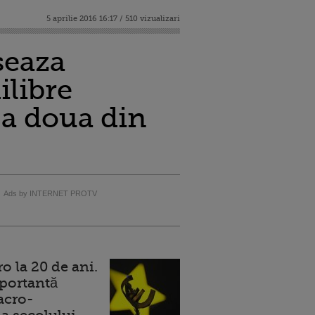
5 aprilie 2016 16:17 / 510 vizualizari
seaza
ilibre
 a doua din
Ads by INTERNET PROTV
 la 20 de ani.
portantă
acro-