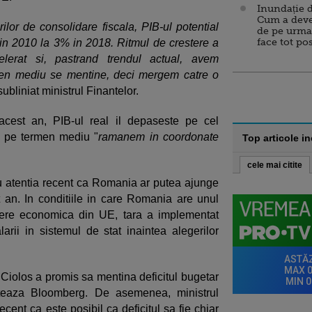
Inundație d
Cum a deve
lor de consolidare fiscala, PIB-ul potential
de pe urma
face tot po
in 2010 la 3% in 2018. Ritmul de crestere a
elerat si, pastrand trendul actual, avem
men mediu se mentine, deci mergem catre o
ubliniat ministrul Finantelor.
cest an, PIB-ul real il depaseste pe cel
ca pe termen mediu "
ramanem in coordonate
Top articole i
cele mai citite
u atentia recent ca Romania ar putea ajunge
st an. In conditiile in care Romania are unul
stere economica din UE, tara a implementat
arii in sistemul de stat inaintea alegerilor
Ciolos a promis sa mentina deficitul bugetar
teaza Bloomberg. De asemenea, ministrul
cent ca este posibil ca deficitul sa fie chiar