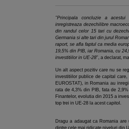
"Principala concluzie a acestu
inregistreaza dezechilibre macroeco
din randul celor 15 tari cu dezech
Germania si alte tari din jurul Roman
raport, se afla faptul ca media europ
19,5% din PIB, iar Romania, cu 24,
investitiilor in UE-28
", a declarat, ma
Un alt aspect pozitiv care nu se re
investitiilor publice de capital car
EUROSTAT), in Romania au inregistr
rata de 4,3% din PIB, fata de 2,9% 
Finantelor, evolutia din 2015 a inves
top trei in UE-28 la acest capitol.
Dragu a adaugat ca Romania are u
dintre cele mai ridicate niveluri din 