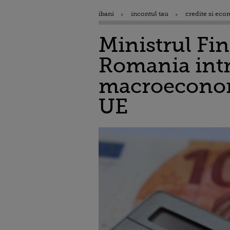
ibani
incontul tau
credite si eco
Ministrul Fi
Romania intre
macroeconomi
UE