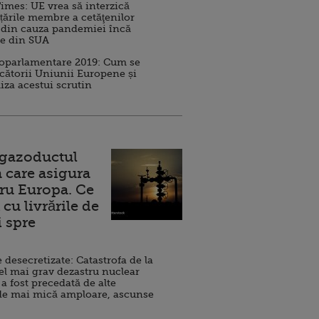
imes: UE vrea să interzică
 țările membre a cetăţenilor
 din cauza pandemiei încă
ve din SUA
roparlamentare 2019: Cum se
cătorii Uniunii Europene și
iza acestui scrutin
 gazoductul
 care asigura
ru Europa. Ce
cu livrările de
i spre
esecretizate: Catastrofa de la
el mai grav dezastru nuclear
 a fost precedată de alte
de mai mică amploare, ascunse