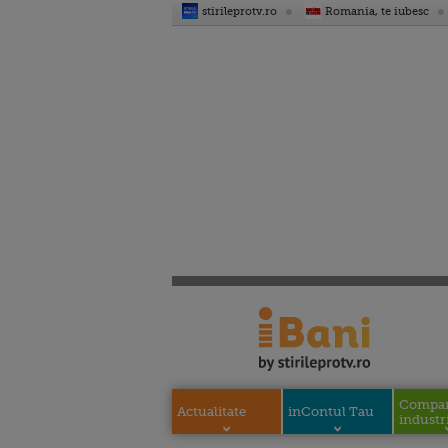
stirileprotv.ro
Romania, te iubesc
Compani
Actualitate
inContul Tau
industri