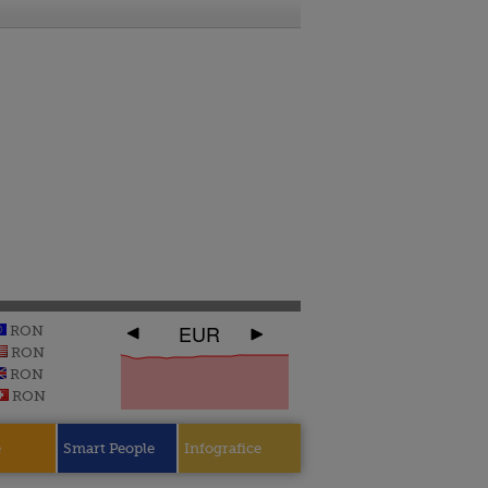
EUR
RON
RON
RON
RON
e
Smart People
Infografice