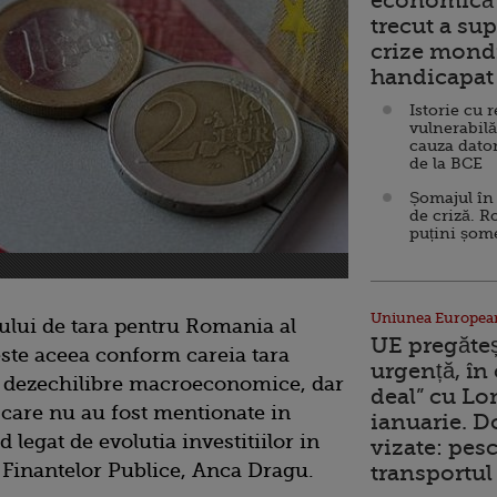
economică 
trecut a sup
crize mondi
handicapat 
Istorie cu 
vulnerabilă
cauza dator
de la BCE
Șomajul în 
de criză. R
puțini șom
Uniunea Europea
tului de tara pentru Romania al
UE pregăte
ste aceea conform careia tara
urgență, în
a dezechilibre macroeconomice, dar
deal” cu Lo
e care nu au fost mentionate in
ianuarie. 
 legat de evolutia investitiilor in
vizate: pesc
l Finantelor Publice, Anca Dragu.
transportul 