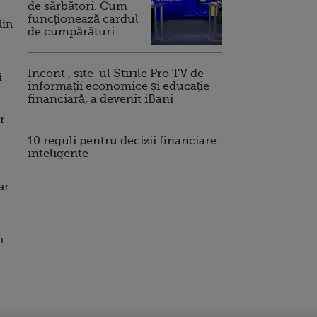
de sărbători. Cum
funcționează cardul
din
de cumpărături
Incont , site-ul Știrile Pro TV de
i
informații economice și educație
financiară, a devenit iBani
r
10 reguli pentru decizii financiare
inteligente
ar
n