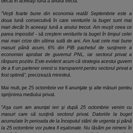
decât în aceeaşi lună a anului trecut.
”Veşti foarte bune din economia reală! Septembrie este a
doua lună consecutivă în care veniturile la buget sunt mai
mari decât în aceeaşi lună a anului trecut. Am reuşit ceea ce
parea imposibil - să creştem veniturile la buget în timpul celei
mai mari crize din ultima sută de ani. Am luat cele mai bune
masuri până acum, 6% din PIB pachetul de susţinere a
economiei aprobat de guvernul PNL, iar sectorul privat a
răspuns pozitiv. Este evident acum că strategia acestui guvern
de a fi un partener onest si transparent pentru sectorul privat a
fost optimă”,
precizează ministrul.
Mai mult, pe 25 octombrie vor fi anunţate şi alte măsuri pentru
sprijinirea mediului privat.
”
Aşa cum am anunţat ieri şi după 25 octombrie venim cu
masuri care să susţină sectorul privat. Datoriile la buget
acumulate în perioada de la începutul stării de urgenta şi până
la 25 octombrie vor putea fi eşalonate. Nu lăsăm pe nimeni în