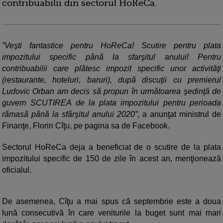
contribuabilii din sectorul HoReCa.
”Veşti fantastice pentru HoReCa! Scutire pentru plata
impozitului specific până la sfarşitul anului! Pentru
contribuabilii care plătesc impozit specific unor activităţi
(restaurante, hoteluri, baruri), după discuţii cu premierul
Ludovic Orban am decis să propun în următoarea şedinţă de
guvern SCUTIREA de la plata impozitului pentru perioada
rămasă până la sfârşitul anului 2020”
, a anunţat ministrul de
Finanţe, Florin Cîţu, pe pagina sa de Facebook.
Sectorul HoReCa deja a beneficiat de o scutire de la plata
impozitului specific de 150 de zile în acest an, menţionează
oficialul.
De asemenea, Cîţu a mai spus că septembrie este a doua
lună consecutivă în care veniturile la buget sunt mai mari