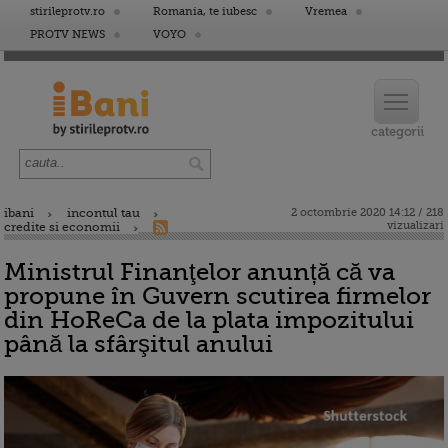
stirileprotv.ro
Romania, te iubesc
Vremea
PROTV NEWS
VOYO
ibani
incontul tau
2 octombrie 2020 14:12 / 218
vizualizari
credite si economii
Ministrul Finanţelor anunță că va
propune în Guvern scutirea firmelor
din HoReCa de la plata impozitului
până la sfârşitul anului