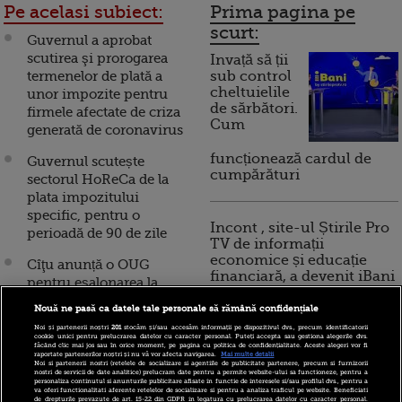
Pe acelasi subiect:
Prima pagina pe
scurt:
Guvernul a aprobat
scutirea şi prorogarea
Invață să ții
termenelor de plată a
sub control
cheltuielile
unor impozite pentru
de sărbători.
firmele afectate de criza
Cum
generată de coronavirus
funcționează cardul de
Guvernul scutește
cumpărături
sectorul HoReCa de la
plata impozitului
specific, pentru o
Incont , site-ul Știrile Pro
perioadă de 90 de zile
TV de informații
economice și educație
Cîţu anunță o OUG
financiară, a devenit iBani
pentru eşalonarea la
plată în formă
Nouă ne pasă ca datele tale personale să rămână confidențiale
simplificată a datoriilor
10 reguli pentru decizii
Noi și partenerii noștri
201
stocăm și/sau accesăm informații pe dispozitivul dvs., precum identificatorii
cumulate de la data
cookie unici pentru prelucrarea datelor cu caracter personal. Puteți accepta sau gestiona alegerile dvs.
financiare inteligente
făcând clic mai jos sau în orice moment, pe pagina cu politica de confidențialitate. Aceste alegeri vor fi
intrării în starea de
raportate partenerilor noștri și nu vă vor afecta navigarea.
Mai multe detalii
Noi si partenerii nostri (retelele de socializare si agentiile de publicitate partenere, precum si furnizorii
urgenţă până la 25
nostri de servicii de date analitice) prelucram date pentru a permite website-ului sa functioneze, pentru a
personaliza continutul si anunturile publicitare afisate in functie de interesele si/sau profilul dvs., pentru a
octombrie, inclusiv
va oferi functionalitati aferente retelelor de socializare si pentru a analiza traficul pe website. Beneficiati
de drepturile prevazute de art. 15-22 din GDPR in legatura cu prelucrarea datelor cu caracter personal.