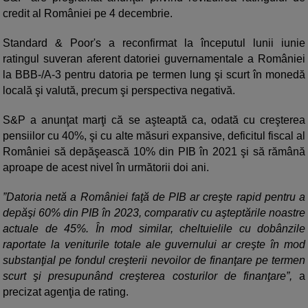
credit al României pe 4 decembrie.
Standard & Poor's a reconfirmat la începutul lunii iunie
ratingul suveran aferent datoriei guvernamentale a României
la BBB-/A-3 pentru datoria pe termen lung şi scurt în monedă
locală şi valută, precum şi perspectiva negativă.
S&P a anunţat marţi că se aşteaptă ca, odată cu creşterea
pensiilor cu 40%, şi cu alte măsuri expansive, deficitul fiscal al
României să depăşească 10% din PIB în 2021 şi să rămână
aproape de acest nivel în următorii doi ani.
”Datoria netă a României faţă de PIB ar creşte rapid pentru a
depăşi 60% din PIB în 2023, comparativ cu aşteptările noastre
actuale de 45%. În mod similar, cheltuielile cu dobânzile
raportate la veniturile totale ale guvernului ar creşte în mod
substanţial pe fondul creşterii nevoilor de finanţare pe termen
scurt şi presupunând creşterea costurilor de finanţare”,
a
precizat agenţia de rating.