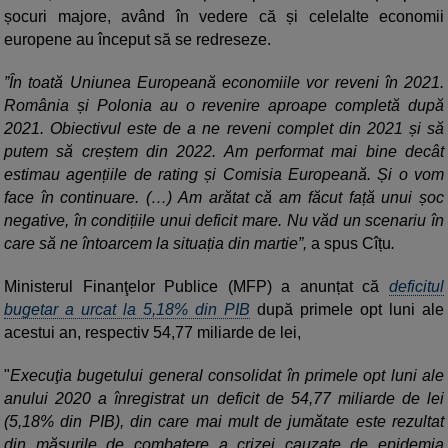
șocuri majore, având în vedere că și celelalte economii
europene au început să se redreseze.
”În toată Uniunea Europeană economiile vor reveni în 2021.
România și Polonia au o revenire aproape completă după
2021. Obiectivul este de a ne reveni complet din 2021 și să
putem să creștem din 2022. Am performat mai bine decât
estimau agențiile de rating și Comisia Europeană. Și o vom
face în continuare. (…) Am arătat că am făcut față unui șoc
negative, în condițiile unui deficit mare. Nu văd un scenariu în
care să ne întoarcem la situația din martie”,
a spus Cîțu
.
Ministerul Finanţelor Publice (MFP) a anunțat că
deficitul
bugetar a urcat la 5,18% din PIB
după primele opt luni ale
acestui an, respectiv 54,77 miliarde de lei,
"
Execuţia bugetului general consolidat în primele opt luni ale
anului 2020 a înregistrat un deficit de 54,77 miliarde de lei
(5,18% din PIB), din care mai mult de jumătate este rezultat
din măsurile de combatere a crizei cauzate de epidemia