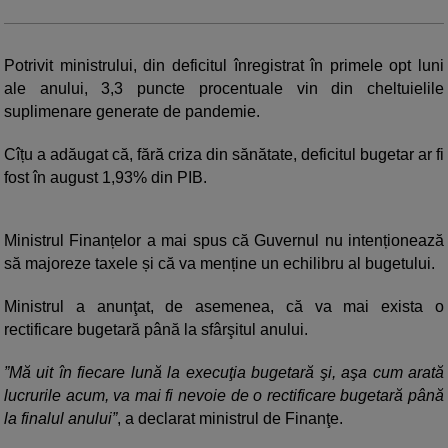
Potrivit ministrului, din deficitul înregistrat în primele opt luni
ale anului, 3,3 puncte procentuale vin din cheltuielile
suplimenare generate de pandemie.
Cîțu a adăugat că, fără criza din sănătate, deficitul bugetar ar fi
fost în august 1,93% din PIB.
Ministrul Finanțelor a mai spus că Guvernul nu intenționează
să majoreze taxele și că va menține un echilibru al bugetului.
Ministrul a anunţat, de asemenea, că va mai exista o
rectificare bugetară până la sfârşitul anului.
”Mă uit în fiecare lună la execuţia bugetară şi, aşa cum arată
lucrurile acum, va mai fi nevoie de o rectificare bugetară până
la finalul anului”
, a declarat ministrul de Finanţe.