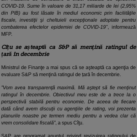
COVID-19. Sume în valoare de 31,17 miliarde de lei (2,95%
din PIB) au fost lăsate în mediul economic prin facilităţile
fiscale, investiţii şi cheltuieli excepţionale adoptate pentru
combaterea efectelor epidemiei de COVID-19"
, informează
MFP.
Cîțu se așteaptă ca S&P să menţină ratingul de
țară în decembrie
Ministrul de Finanţe a mai spus că se aşteaptă ca agenţia de
evaluare S&P să menţină ratingul de țară în decembrie.
”Vom avea transparenţă maximă. Mă aştept să fie menţinut
ratingul în decembrie. Obiectivul meu este de a trece la o
perspectivă stabilă pentru economie. De aceea de fiecare
dată când avem discuţii cu agenţiile de rating, voi prezenta
planurile noastre pe termen mediu pentru a vedea clar că
vrem consolidare fiscală”
, a spus Cîţu.
S&P are programat anunţul privind revizuirea ratingului de