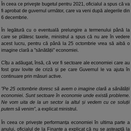
În ceea ce priveşte bugetul pentru 2021, oficialul a spus că va
fi aprobat de guvernul următor, care va veni după alegerile din
6 decembrie.
În legătură cu o eventuală prelungire a termenului până la
care se plătesc taxele, ministrul a spus că nu are în vedere
acest lucru, pentru că până la 25 octombrie vrea să aibă o
imagine clară a ”sănătății” economiei.
Cîțu a adăugat, însă, că vor fi sectoare ale economiei care au
fost grav lovite de criză și pe care Guvernul le va ajuta în
continuare prin măsuri active.
”Pe 25 octombrie doresc să avem o imagine clară a sănătății
economiei. Sunt sectoare în economie unde există probleme.
Ne vom uita de la un sector la altul și vedem cu ce soluții
putem să venim”
, a explicat ministrul.
În ceea ce privește performanța economiei în ultima parte a
anului, oficialul de la Finanțe a explicat că nu se așteaptă la