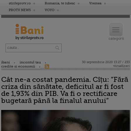
stirileprotv.ro
Romania, te iubesc
Vremea
PROTV NEWS
VOYO
ibani
incontul tau
30 septembrie 2020 13:27 / 233
vizualizari
credite si economii
Cât ne-a costat pandemia. Cîțu: ”Fără
criza din sănătate, deficitul ar fi fost
de 1,93% din PIB. Va fi o rectificare
bugetară până la finalul anului”