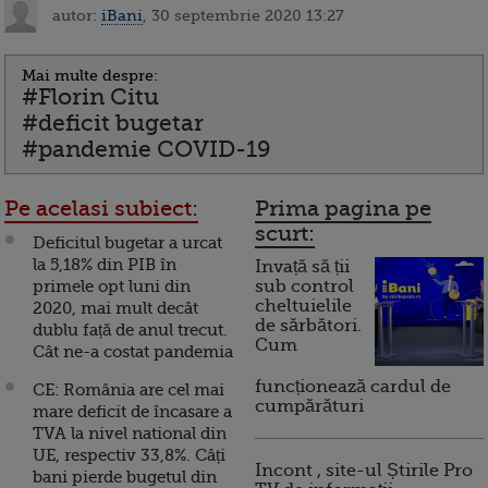
autor:
iBani
, 30 septembrie 2020 13:27
Mai multe despre:
#Florin Citu
#deficit bugetar
#pandemie COVID-19
Pe acelasi subiect:
Prima pagina pe
scurt:
Deficitul bugetar a urcat
la 5,18% din PIB în
Invață să ții
primele opt luni din
sub control
cheltuielile
2020, mai mult decât
de sărbători.
dublu față de anul trecut.
Cum
Cât ne-a costat pandemia
funcționează cardul de
CE: România are cel mai
cumpărături
mare deficit de încasare a
TVA la nivel national din
UE, respectiv 33,8%. Câți
Incont , site-ul Știrile Pro
bani pierde bugetul din