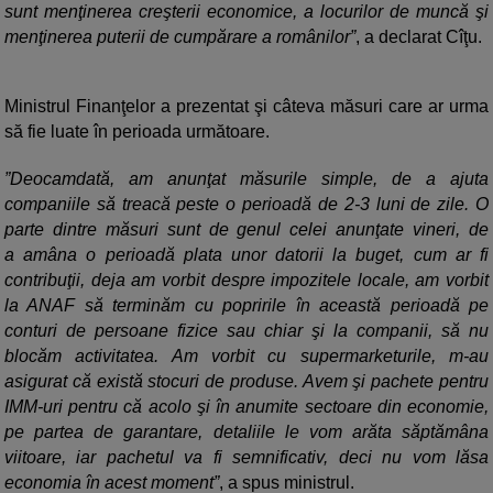
sunt menţinerea creşterii economice, a locurilor de muncă şi
menţinerea puterii de cumpărare a românilor”
, a declarat Cîţu.
Ministrul Finanţelor a prezentat şi câteva măsuri care ar urma
să fie luate în perioada următoare.
”Deocamdată, am anunţat măsurile simple, de a ajuta
companiile să treacă peste o perioadă de 2-3 luni de zile. O
parte dintre măsuri sunt de genul celei anunţate vineri, de
a amâna o perioadă plata unor datorii la buget, cum ar fi
contribuţii, deja am vorbit despre impozitele locale, am vorbit
la ANAF să terminăm cu popririle în această perioadă pe
conturi de persoane fizice sau chiar şi la companii, să nu
blocăm activitatea. Am vorbit cu supermarketurile, m-au
asigurat că există stocuri de produse. Avem şi pachete pentru
IMM-uri pentru că acolo şi în anumite sectoare din economie,
pe partea de garantare, detaliile le vom arăta săptămâna
viitoare, iar pachetul va fi semnificativ, deci nu vom lăsa
economia în acest moment”
, a spus ministrul.