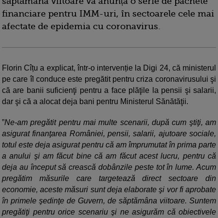
săptămâna viitoare va anunța o serie de pachete
financiare pentru IMM-uri, în sectoarele cele mai
afectate de epidemia cu coronavirus.
Florin Cîțu a explicat, într-o intervenție la Digi 24, că ministerul
pe care îl conduce este pregătit pentru criza coronavirusului şi
că are banii suficienţi pentru a face plăţile la pensii şi salarii,
dar şi că a alocat deja bani pentru Ministerul Sănătăţii.
”
Ne-am pregătit pentru mai multe scenarii, după cum ştiţi, am
asigurat finanţarea României, pensii, salarii, ajutoare sociale,
totul este deja asigurat pentru că am împrumutat în prima parte
a anului şi am făcut bine că am făcut acest lucru, pentru că
deja au început să crească dobânzile peste tot în lume. Acum
pregătim măsurile care targetează direct sectoare din
economie, aceste măsuri sunt deja elaborate şi vor fi aprobate
în primele şedinţe de Guvern, de săptămâna viitoare. Suntem
pregătiţi pentru orice scenariu şi ne asigurăm că obiectivele