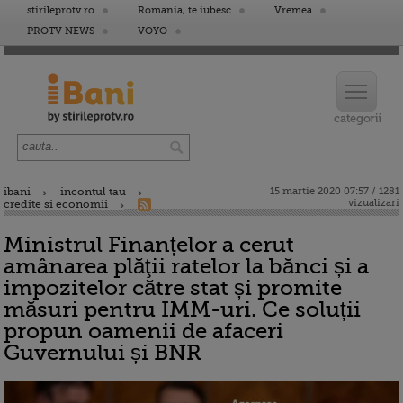
stirileprotv.ro
Romania, te iubesc
Vremea
PROTV NEWS
VOYO
ibani
incontul tau
15 martie 2020 07:57 / 1281
vizualizari
credite si economii
Ministrul Finanțelor a cerut
amânarea plăţii ratelor la bănci și a
impozitelor către stat și promite
măsuri pentru IMM-uri. Ce soluții
propun oamenii de afaceri
Guvernului și BNR