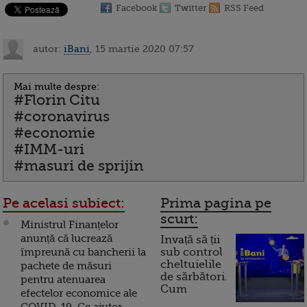
Facebook
Twitter
RSS Feed
autor:
iBani
, 15 martie 2020 07:57
Mai multe despre:
#Florin Citu
#coronavirus
#economie
#IMM-uri
#masuri de sprijin
Pe acelasi subiect:
Prima pagina pe
scurt:
Ministrul Finanțelor
anunță că lucrează
Invață să ții
împreună cu bancherii la
sub control
cheltuielile
pachete de măsuri
de sărbători.
pentru atenuarea
Cum
efectelor economice ale