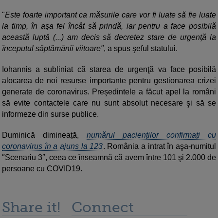
"
Este foarte important ca măsurile care vor fi luate să fie luate
la timp, în aşa fel încât să prindă, iar pentru a face posibilă
această luptă (...) am decis să decretez stare de urgenţă la
începutul săptămânii viitoare"
, a spus şeful statului.
Iohannis a subliniat că starea de urgenţă va face posibilă
alocarea de noi resurse importante pentru gestionarea crizei
generate de coronavirus. Preşedintele a făcut apel la români
să evite contactele care nu sunt absolut necesare şi să se
informeze din surse publice.
Duminică dimineață,
numărul pacienților confirmați cu
coronavirus în a ajuns la 123
. România a intrat în aşa-numitul
″Scenariu 3″, ceea ce înseamnă că avem între 101 şi 2.000 de
persoane cu COVID19.
Share it!
Connect