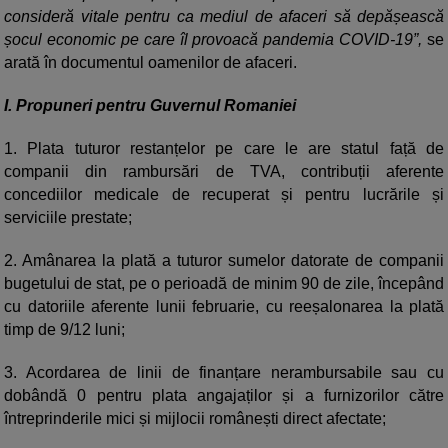
consideră vitale pentru ca mediul de afaceri să depășească
șocul economic pe care îl provoacă pandemia COVID-19”,
se
arată în documentul oamenilor de afaceri.
I. Propuneri pentru Guvernul Romaniei
1. Plata tuturor restanțelor pe care le are statul față de
companii din rambursări de TVA, contribuții aferente
concediilor medicale de recuperat și pentru lucrările și
serviciile prestate;
2. Amânarea la plată a tuturor sumelor datorate de companii
bugetului de stat, pe o perioadă de minim 90 de zile, începând
cu datoriile aferente lunii februarie, cu reeșalonarea la plată
timp de 9/12 luni;
3. Acordarea de linii de finanțare nerambursabile sau cu
dobândă 0 pentru plata angajaților și a furnizorilor către
întreprinderile mici și mijlocii românești direct afectate;