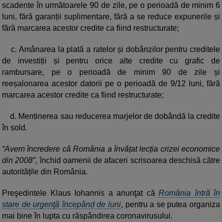
scadente în următoarele 90 de zile, pe o perioadă de minim 6
luni, fără garanții suplimentare, fără a se reduce expunerile și
fără marcarea acestor credite ca fiind restructurate;
c. Amânarea la plată a ratelor și dobânzilor pentru creditele
de investiții și pentru orice alte credite cu grafic de
rambursare, pe o perioadă de minim 90 de zile și
reeșalonarea acestor datorii pe o perioadă de 9/12 luni, fără
marcarea acestor credite ca fiind restructurate;
d. Menținerea sau reducerea marjelor de dobândă la credite
în sold.
“Avem încredere că România a învățat lecția crizei economice
din 2008”
, închid oamenii de afaceri scrisoarea deschisă către
autoritățile din România.
Preşedintele Klaus Iohannis a anunţat că
România întră în
stare de urgenţă începând de luni
, pentru a se putea organiza
mai bine în lupta cu răspândirea coronavirusului.