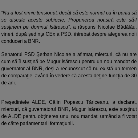
”
Nu a fost nimic tensionat, decât că este normal ca în partid să
se discute aceste subiecte. Propunerea noastră este să-l
susţinem pe domnul Isărescu”
, a răspuns Nicolae Bădălău,
vineri, după şedinţa CEx a PSD, întrebat despre alegerea noii
conduceri a BNR.
Senatorul PSD Şerban Nicolae a afirmat, miercuri, că nu are
cum să îl susţină pe Mugur Isărescu pentru un nou mandat de
guvernator al BNR, deşi a recunoscut că nu există un termen
de comparaţie, având în vedere că acesta deţine funcţia de 30
de ani.
Preşedintele ALDE, Călin Popescu Tăriceanu, a declarat,
miercuri, că guvernatorul BNR, Mugur Isărescu, este susţinut
de ALDE pentru obţinerea unui nou mandat, urmând a fi votat
de către parlamentarii formaţiunii.