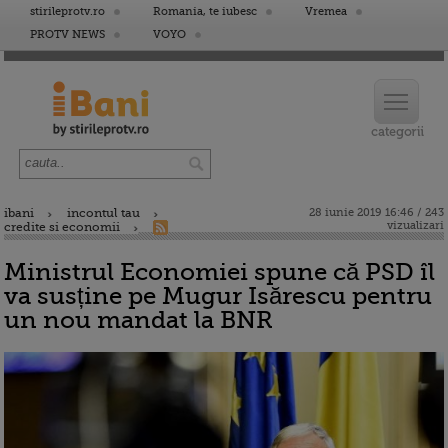
stirileprotv.ro
Romania, te iubesc
Vremea
PROTV NEWS
VOYO
ibani
incontul tau
28 iunie 2019 16:46 / 243
vizualizari
credite si economii
Ministrul Economiei spune că PSD îl
va susține pe Mugur Isărescu pentru
un nou mandat la BNR