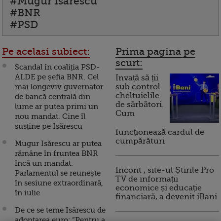
#Mugur Isarescu
#BNR
#PSD
Pe acelasi subiect:
Prima pagina pe
scurt:
Scandal în coaliția PSD-
ALDE pe șefia BNR. Cel
Invață să ții
mai longeviv guvernator
sub control
cheltuielile
de bancă centrală din
de sărbători.
lume ar putea primi un
Cum
nou mandat. Cine îl
susține pe Isărescu
funcționează cardul de
cumpărături
Mugur Isărescu ar putea
rămâne în fruntea BNR
încă un mandat.
Incont , site-ul Știrile Pro
Parlamentul se reunește
TV de informații
în sesiune extraordinară,
economice și educație
în iulie
financiară, a devenit iBani
De ce se teme Isărescu de
adoptarea euro: “Pentru a