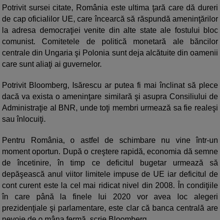
Potrivit sursei citate, România este ultima ţară care dă dureri
de cap oficialilor UE, care încearcă să răspundă ameninţărilor
la adresa democraţiei venite din alte state ale fostului bloc
comunist. Comitetele de politică monetară ale băncilor
centrale din Ungaria şi Polonia sunt deja alcătuite din oamenii
care sunt aliaţi ai guvernelor.
Potrivit Bloomberg, Isărescu ar putea fi mai înclinat să plece
dacă va exista o ameninţare similară şi asupra Consiliului de
Administraţie al BNR, unde toţi membri urmează sa fie realeşi
sau înlocuiţi.
Pentru România, o astfel de schimbare nu vine într-un
moment oportun. După o creştere rapidă, economia dă semne
de încetinire, în timp ce deficitul bugetar urmează să
depăşească anul viitor limitele impuse de UE iar deficitul de
cont curent este la cel mai ridicat nivel din 2008. În condiţiile
în care până la finele lui 2020 vor avea loc alegeri
prezidenţiale şi parlamentare, este clar că banca centrală are
nevoie de o mâna fermă, scrie Bloomberg.