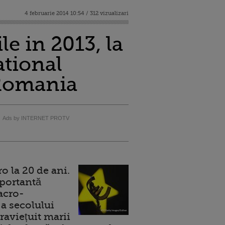
4 februarie 2014 10:54 / 312 vizualizari
e in 2013, la
ational
 Romania
Ads by INTERNET PROTV
 la 20 de ani.
portantă
acro-
a secolului
raviețuit marii