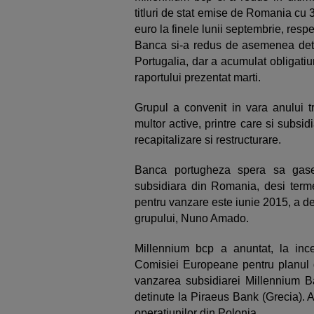
titluri de stat emise de Romania cu 
euro la finele lunii septembrie, respe
Banca si-a redus de asemenea detine
Portugalia, dar a acumulat obligati
raportului prezentat marti.
Grupul a convenit in vara anului
multor active, printre care si subs
recapitalizare si restructurare.
Banca portugheza spera sa gase
subsidiara din Romania, desi term
pentru vanzare este iunie 2015, a de
grupului, Nuno Amado.
Millennium bcp a anuntat, la ince
Comisiei Europeane pentru planul de
vanzarea subsidiarei Millennium B
detinute la Piraeus Bank (Grecia)
operatiunilor din Polonia.