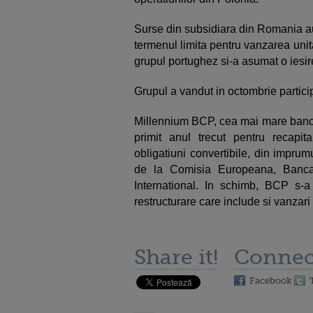
Surse din subsidiara din Romania au
termenul limita pentru vanzarea unitati
grupul portughez si-a asumat o iesi
Grupul a vandut in octombrie particip
Millennium BCP, cea mai mare banca l
primit anul trecut pentru recapi
obligatiuni convertibile, din impru
de la Comisia Europeana, Banca
International. In schimb, BCP s
restructurare care include si vanzari
Share it!
Connec
Facebook