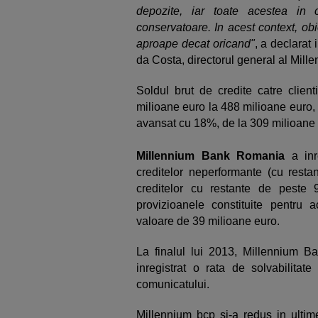
depozite, iar toate acestea in co
conservatoare. In acest context, obi
aproape decat oricand"
, a declarat
da Costa, directorul general al Mil
Soldul brut de credite catre clien
milioane euro la 488 milioane euro, i
avansat cu 18%, de la 309 milioane 
Millennium Bank Romania
a inr
creditelor neperformante (cu rest
creditelor cu restante de peste 
provizioanele constituite pentru 
valoare de 39 milioane euro.
La finalul lui 2013, Millennium B
inregistrat o rata de solvabilita
comunicatului.
Millennium bcp si-a redus in ultime