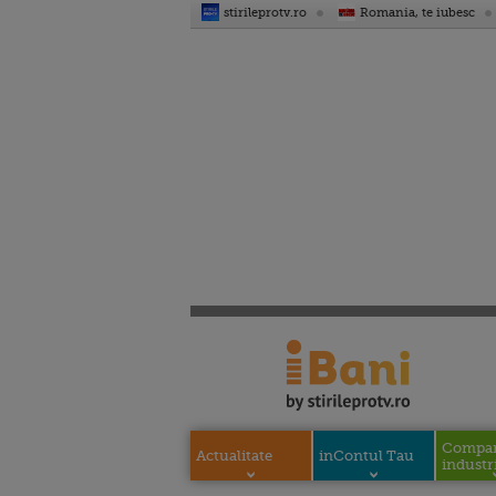
stirileprotv.ro
Romania, te iubesc
Compani
Actualitate
inContul Tau
industri