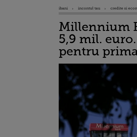
ibani
incontul tau
credite si eco
Millennium Ba
5,9 mil. euro
pentru prima