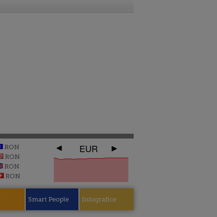
EUR
RON
RON
RON
RON
e
Smart People
Infografice