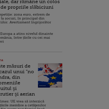
ale, dar rămâne un colos
de propriile slăbiciuni
repetiție: zona euro, extrem de
 la șocuri, în principal din
iilor. Avertisment îngrijorător
Europa a atins nivelul dinainte
omânia, între țările cu cei mai
eri
na
ște măsuri de
 cazul unui ”no
ndra, din
Domeniile
uitul şi
rutier şi aerian
imes: UE vrea să interzică
 țările membre a cetăţenilor