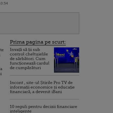
10:54
Prima pagina pe scurt:
Invață să ții sub
te
control cheltuielile
i
de sărbători. Cum
funcționează cardul
de cumpărături
ra
si
Incont , site-ul Știrile Pro TV de
informații economice și educație
financiară, a devenit iBani
10 reguli pentru decizii financiare
inteligente