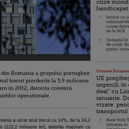
crize mondi
handicapat 
Istorie cu 
vulnerabilă
cauza dator
de la BCE
Șomajul în 
de criză. R
puțini șom
Uniunea Europea
 din Romania a grupului portughez
UE pregăte
ul trecut pierderile la 5,9 milioane
urgență, în
ro in 2012, datorita cresterii
deal” cu Lo
uielilor operationale.
ianuarie. 
vizate: pesc
transportul 
New York T
mania a urcat anul trecut cu 14%, de la 24,2
intrarea în
 (122,2 milioane lei), datorita majorarii cu