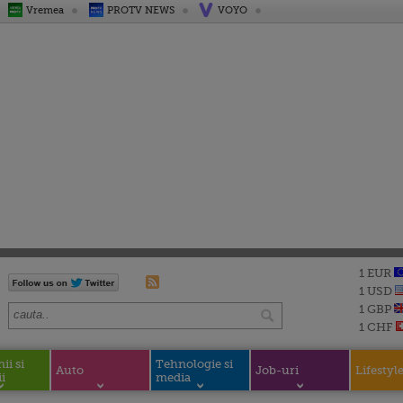
Vremea
PROTV NEWS
VOYO
1 EUR
1 USD
1 GBP
1 CHF
i si
Tehnologie si
Auto
Job-uri
Lifestyl
i
media