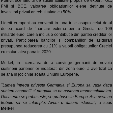
Potrivit scenariului de sustenabilitate propus de expertii UE,
FMI si BCE, valoarea obligatiunilor elene detinute de
investitori privati ar trebui taiata cu 50%.
Liderii europeni au convenit in luna iulie asupra celui de-al
doilea acord de finantare externa pentru Grecia, de 109
miliarde euro, care a inclus o contributie din partea creditorilor
privati. Participarea bancilor si companiilor de asigurari
presupunea reducerea cu 21% a valorii obligatiunilor Greciei
cu maturitatea pana in 2020.
Merkel, in incercarea de a convinge germanii de nevoia
sustinerii partenerilor indatorati din zona euro, a avertizat ca
se afla in joc chiar soarta Uniunii Europene.
"Lumea intrega priveste Germania si Europa sa vada daca
suntem caspabili si pregatiti sa ne asumam responsabilitatea.
Daca euro se prabuseste, se prabuseste Europa. Asa ceva nu
trebuie sa se intample. Avem o datorie istorica"
, a spus
Merkel
.