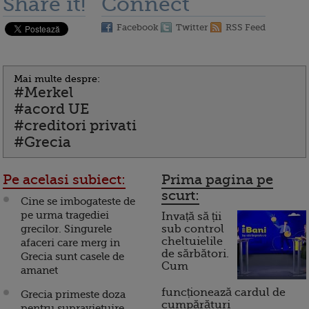
Share it!
Connect
Facebook
Twitter
RSS Feed
Mai multe despre:
#Merkel
#acord UE
#creditori privati
#Grecia
Pe acelasi subiect:
Prima pagina pe
scurt:
Cine se imbogateste de
pe urma tragediei
Invață să ții
grecilor. Singurele
sub control
cheltuielile
afaceri care merg in
de sărbători.
Grecia sunt casele de
Cum
amanet
funcționează cardul de
Grecia primeste doza
cumpărături
pentru supravietuire.