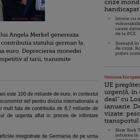
crize mondi
handicapat 
Istorie cu 
vulnerabilă
cauza dator
de la BCE
ului Angela Merkel genereaza
 contributia statului german la
Șomajul în 
de criză. R
ona euro. Deprecierea monedei
puțini șom
petitiv al tarii, transmite
Uniunea Europea
UE pregăte
urgență, în
ani este 100 de miliarde de euro, in contextul
deal” cu Lo
 economist sef pentru divizia internationala a
ianuarie. 
i mult fata de contributia de 8,7 miliarde de
vizate: pesc
l de urgenta aflat in proces de infiintare
transportul 
New York T
intrarea în
neficiile inregistrate de Germania de pe urma