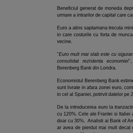
Beneficiul generat de moneda depr
urmare a intrarilor de capital care 
Euro a atins saptamana trecuta minim
in care costurile cu forta de munca 
vecine.
"
Euro mult mai slab este cu siguran
consolidat rezistenta economiei
"
Berenberg Bank din Londra.
Economistul Berenberg Bank estime
sunt livrate in afara zonei euro, co
in cel al Spaniei, potrivit datelor pe 
De la introducerea euro la tranzact
cu 120%. Cele ale Frantei si Italie
doar cu 30%. Analisti ai Bank of Am
ar avea de pierdut mai mult decat o