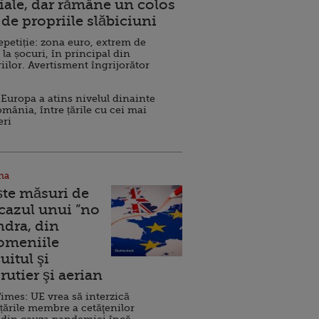
ale, dar rămâne un colos
de propriile slăbiciuni
repetiție: zona euro, extrem de
 la șocuri, în principal din
iilor. Avertisment îngrijorător
Europa a atins nivelul dinainte
omânia, între țările cu cei mai
eri
na
ște măsuri de
 cazul unui ”no
ndra, din
Domeniile
uitul şi
rutier şi aerian
imes: UE vrea să interzică
 țările membre a cetăţenilor