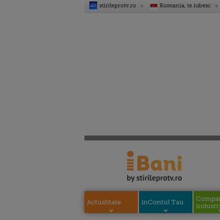
stirileprotv.ro
Romania, te iubesc
Compani
Actualitate
inContul Tau
industri