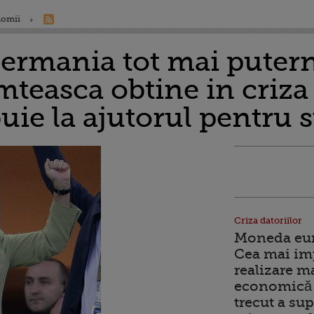
nomii
Germania tot mai puter
mteasca obtine in criza
uie la ajutorul pentru s
Criza datoriilor
Moneda euro
Cea mai im
realizare m
economică 
trecut a sup