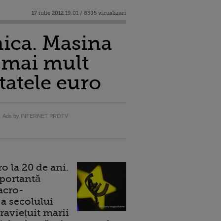
17 iulie 2012 19:01 / 8395 vizualizari
nica. Masina
 mai mult
tatele euro
Ads by INTERNET PROTV
 la 20 de ani.
portantă
acro-
a secolului
raviețuit marii