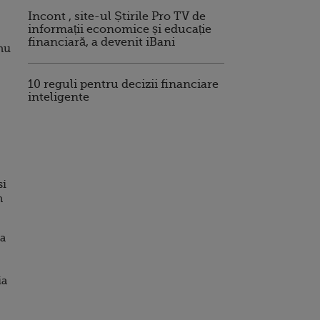
Incont , site-ul Știrile Pro TV de
informații economice și educație
financiară, a devenit iBani
 nu
10 reguli pentru decizii financiare
inteligente
si
n
sa
ia