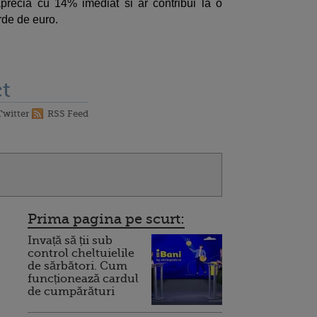
recia cu 14% imediat si ar contribui la o
rde de euro.
t
Twitter
RSS Feed
Prima pagina pe scurt:
Invață să ții sub
control cheltuielile
de sărbători. Cum
funcționează cardul
de cumpărături