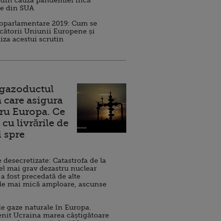
 din cauza pandemiei încă
ve din SUA
roparlamentare 2019: Cum se
cătorii Uniunii Europene și
iza acestui scrutin
 gazoductul
 care asigura
ru Europa. Ce
cu livrările de
i spre
esecretizate: Catastrofa de la
el mai grav dezastru nuclear
 a fost precedată de alte
de mai mică amploare, ascunse
e gaze naturale în Europa.
nit Ucraina marea câștigătoare