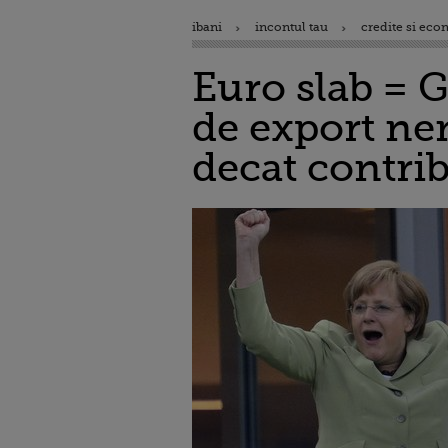
ibani
incontul tau
credite si eco
Euro slab = 
de export ne
decat contrib