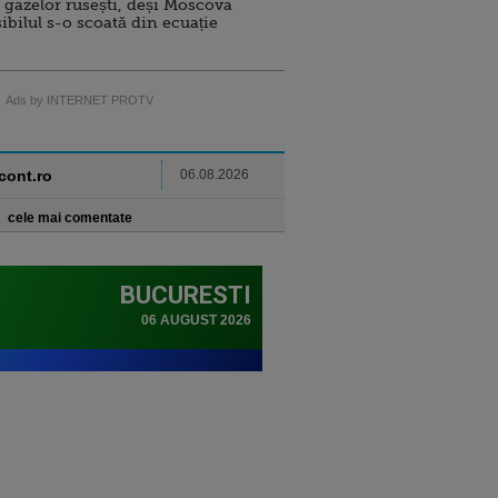
 gazelor rusești, deși Moscova
sibilul s-o scoată din ecuație
Ads by INTERNET PROTV
ncont.ro
06.08.2026
cele mai comentate