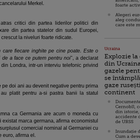
americani,
 cancelarului Merkel.
foarte acti
Alegeri eu
aleg condu
as critici din partea liderilor politici din
care este m
xare din partea statelor din sudul Europei,
rescut la niveluri foarte ridicate.
Ucraina
care fiecare inghite pe cine poate. Este o
Explozie la
i de a face ce putem pentru noi
", a declarat
din Ucraina
din Londra, intr-un interviu telefonic privind
gazele pent
se întâmplă 
gaze ruseșt
pe doi ani au devenit negative pentru prima
continent
i au platit pentru a-si pastra banii la statul
Documente d
Cernobîl, c
din istorie,
nseamna ca Germania are acum o moneda cu
accidente 
i existat marca germana, afirma economistul
de URSS
surplusul comercial nominal al Germaniei cu
Inundație d
 euro, afirma el.
Cum a deve