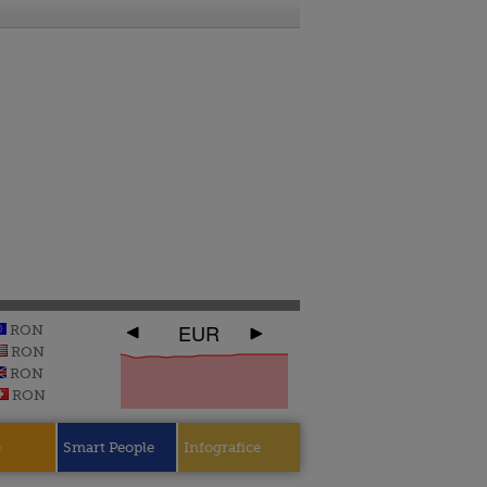
EUR
RON
RON
RON
RON
e
Smart People
Infografice