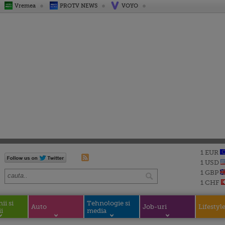
Vremea
PROTV NEWS
VOYO
1 EUR
1 USD
1 GBP
1 CHF
i si
Tehnologie si
Auto
Job-uri
Lifestyl
i
media