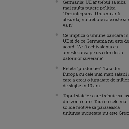
Germania: UE ar trebui sa aiba
mai multa putere politica.
“Dezintegrarea Uniunii ar fi
absurda, nu trebuie sa existe si
va fi"
Ce implica o uniune bancara in
UE si de ce Germania nu este de
acord. “Ar fi echivalenta cu
amestecarea pe usa din dos a
datoriilor suverane”
Reteta "productiei". Tara din
Europa cu cele mai mari salarii 
care a creat o jumatate de milio
de slujbe in 10 ani
Topul statelor care trebuie sa ia
din zona euro. Tara cu cele mai
solide motive sa paraseasca
uniunea monetara nu este Grec