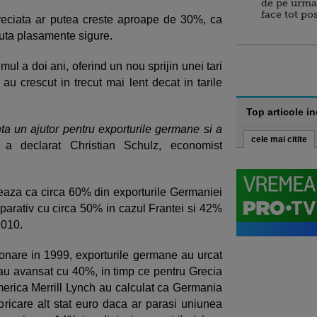
de pe urma
face tot po
eciata ar putea creste aproape de 30%, ca
cauta plasamente sigure.
ul a doi ani, oferind un nou sprijin unei tari
au crescut in trecut mai lent decat in tarile
Top articole i
ta un ajutor pentru exporturile germane si a
cele mai citite
, a declarat Christian Schulz, economist
aza ca circa 60% din exporturile Germaniei
mparativ cu circa 50% in cazul Frantei si 42%
2010.
ionare in 1999, exporturile germane au urcat
i au avansat cu 40%, in timp ce pentru Grecia
erica Merrill Lynch au calculat ca Germania
ricare alt stat euro daca ar parasi uniunea