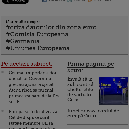
Facebook
Twitter
RSS Feed
Mai multe despre:
#criza datoriilor din zona euro
#Comisia Europeana
#Germania
#Uniunea Europeana
Pe acelasi subiect:
Prima pagina pe
scurt:
Cei mai importanti doi
oficiali ai Guvernului
Invață să ții
grec au ajuns la spital.
sub control
cheltuielile
Atena risca sa nu mai
de sărbători.
primeasca bani de la FMI
Cum
si UE
funcționează cardul de
Europa se federalizeaza.
cumpărături
Cat de dispuse sunt
statele membre UE sa