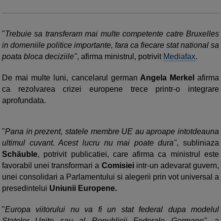
"
Trebuie sa transferam mai multe competente catre Bruxelles
in domeniile politice importante, fara ca fiecare stat national sa
poata bloca deciziile"
, afirma ministrul, potrivit
Mediafax
.
De mai multe luni, cancelarul german
Angela Merkel
afirma
ca rezolvarea crizei europene trece printr-o integrare
aprofundata.
"
Pana in prezent, statele membre UE au aproape intotdeauna
ultimul cuvant. Acest lucru nu mai poate dura"
, subliniaza
Schäuble
, potrivit publicatiei, care afirma ca ministrul este
favorabil unei transformari a
Comisiei
intr-un adevarat guvern,
unei consolidari a Parlamentului si alegerii prin vot universal a
presedintelui
Uniunii Europene.
"
Europa viitorului nu va fi un stat federal dupa modelul
Statelor Unite sau al Republicii Federale Germane"
, a