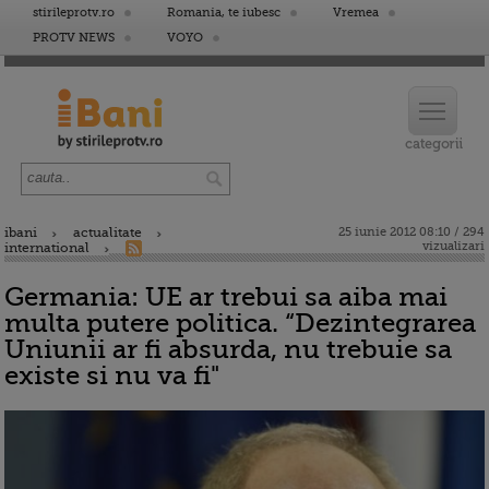
stirileprotv.ro
Romania, te iubesc
Vremea
PROTV NEWS
VOYO
ibani
actualitate
25 iunie 2012 08:10 / 294
vizualizari
international
Germania: UE ar trebui sa aiba mai
multa putere politica. “Dezintegrarea
Uniunii ar fi absurda, nu trebuie sa
existe si nu va fi"