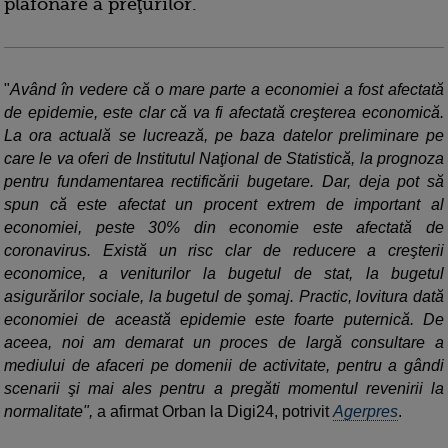
plafonare a preţurilor.
"
Având în vedere că o mare parte a economiei a fost afectată
de epidemie, este clar că va fi afectată creşterea economică.
La ora actuală se lucrează, pe baza datelor preliminare pe
care le va oferi de Institutul Naţional de Statistică, la prognoza
pentru fundamentarea rectificării bugetare. Dar, deja pot să
spun că este afectat un procent extrem de important al
economiei, peste 30% din economie este afectată de
coronavirus. Există un risc clar de reducere a creşterii
economice, a veniturilor la bugetul de stat, la bugetul
asigurărilor sociale, la bugetul de şomaj. Practic, lovitura dată
economiei de această epidemie este foarte puternică. De
aceea, noi am demarat un proces de largă consultare a
mediului de afaceri pe domenii de activitate, pentru a gândi
scenarii şi mai ales pentru a pregăti momentul revenirii la
normalitate",
a afirmat Orban la Digi24, potrivit
Agerpres
.