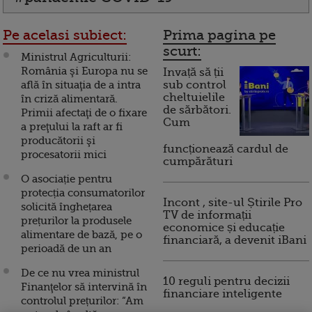
Pe acelasi subiect:
Prima pagina pe
scurt:
Ministrul Agriculturii:
România şi Europa nu se
Invață să ții
află în situaţia de a intra
sub control
cheltuielile
în criză alimentară.
de sărbători.
Primii afectaţi de o fixare
Cum
a preţului la raft ar fi
producătorii şi
funcționează cardul de
procesatorii mici
cumpărături
O asociație pentru
protecția consumatorilor
Incont , site-ul Știrile Pro
solicită înghețarea
TV de informații
prețurilor la produsele
economice și educație
alimentare de bază, pe o
financiară, a devenit iBani
perioadă de un an
De ce nu vrea ministrul
10 reguli pentru decizii
Finanţelor să intervină în
financiare inteligente
controlul prețurilor: “Am