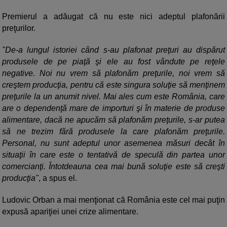
Premierul a adăugat că nu este nici adeptul plafonării
preţurilor.
"De-a lungul istoriei când s-au plafonat preţuri au dispărut
produsele de pe piaţă şi ele au fost vândute pe reţele
negative. Noi nu vrem să plafonăm preţurile, noi vrem să
creştem producţia, pentru că este singura soluţie să menţinem
preţurile la un anumit nivel. Mai ales cum este România, care
are o dependenţă mare de importuri şi în materie de produse
alimentare, dacă ne apucăm să plafonăm preţurile, s-ar putea
să ne trezim fără produsele la care plafonăm preţurile.
Personal, nu sunt adeptul unor asemenea măsuri decât în
situaţii în care este o tentativă de speculă din partea unor
comercianţi. Întotdeauna cea mai bună soluţie este să creşti
producţia"
, a spus el.
Ludovic Orban a mai menţionat că România este cel mai puţin
expusă apariţiei unei crize alimentare.