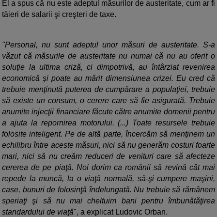
El a spus că nu este adeptul măsurilor de austeritate, cum ar fi
tăieri de salarii şi creşteri de taxe.
"Personal, nu sunt adeptul unor măsuri de austeritate. S-a
văzut că măsurile de austeritate nu numai că nu au oferit o
soluţie la ultima criză, ci dimpotrivă, au întârziat revenirea
economică şi poate au mărit dimensiunea crizei. Eu cred că
trebuie menţinută puterea de cumpărare a populaţiei, trebuie
să existe un consum, o cerere care să fie asigurată. Trebuie
anumite injecţii financiare făcute către anumite domenii pentru
a ajuta la repornirea motorului. (...) Toate resursele trebuie
folosite inteligent. Pe de altă parte, încercăm să menţinem un
echilibru între aceste măsuri, nici să nu generăm costuri foarte
mari, nici să nu creăm reduceri de venituri care să afecteze
cererea de pe piaţă. Noi dorim ca românii să revină cât mai
repede la muncă, la o viaţă normală, să-şi cumpere maşini,
case, bunuri de folosinţă îndelungată. Nu trebuie să rămânem
speriaţi şi să nu mai cheltuim bani pentru îmbunătăţirea
standardului de viaţă
", a explicat Ludovic Orban.