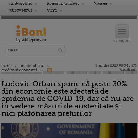
stirileprotv.ro
Romania, te iubesc
Vremea
PROTV NEWS
VOYO
ibani
incontul tau
3 aprilie 2020 09:34 / 175
vizualizari
credite si economii
Ludovic Orban spune că peste 30%
din economie este afectată de
epidemia de COVID-19, dar că nu are
în vedere măsuri de austeritate și
nici plafonarea preţurilor