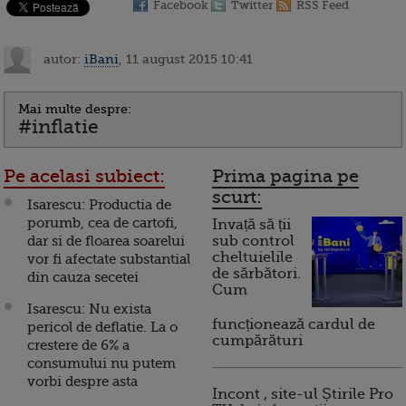
Facebook
Twitter
RSS Feed
autor:
iBani
, 11 august 2015 10:41
Mai multe despre:
#inflatie
Pe acelasi subiect:
Prima pagina pe
scurt:
Isarescu: Productia de
porumb, cea de cartofi,
Invață să ții
dar si de floarea soarelui
sub control
cheltuielile
vor fi afectate substantial
de sărbători.
din cauza secetei
Cum
Isarescu: Nu exista
funcționează cardul de
pericol de deflatie. La o
cumpărături
crestere de 6% a
consumului nu putem
vorbi despre asta
Incont , site-ul Știrile Pro