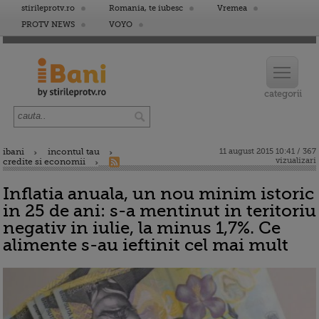
stirileprotv.ro
Romania, te iubesc
Vremea
PROTV NEWS
VOYO
ibani
incontul tau
11 august 2015 10:41 / 367
vizualizari
credite si economii
Inflatia anuala, un nou minim istoric
in 25 de ani: s-a mentinut in teritoriu
negativ in iulie, la minus 1,7%. Ce
alimente s-au ieftinit cel mai mult