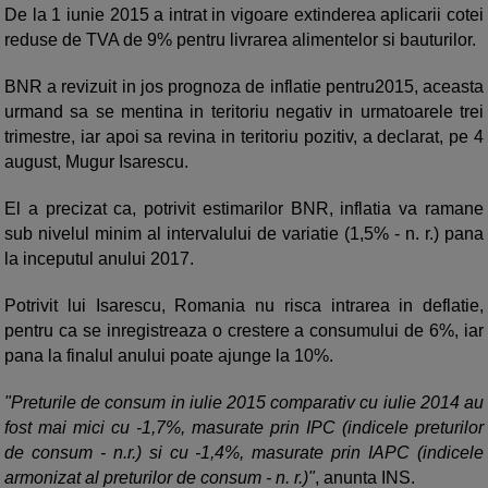
De la 1 iunie 2015 a intrat in vigoare extinderea aplicarii cotei
reduse de TVA de 9% pentru livrarea alimentelor si bauturilor.
BNR a revizuit in jos prognoza de inflatie pentru2015, aceasta
urmand sa se mentina in teritoriu negativ in urmatoarele trei
trimestre, iar apoi sa revina in teritoriu pozitiv, a declarat, pe 4
august, Mugur Isarescu.
El a precizat ca, potrivit estimarilor BNR, inflatia va ramane
sub nivelul minim al intervalului de variatie (1,5% - n. r.) pana
la inceputul anului 2017.
Potrivit lui Isarescu, Romania nu risca intrarea in deflatie,
pentru ca se inregistreaza o crestere a consumului de 6%, iar
pana la finalul anului poate ajunge la 10%.
"Preturile de consum in iulie 2015 comparativ cu iulie 2014 au
fost mai mici cu -1,7%, masurate prin IPC (indicele preturilor
de consum - n.r.) si cu -1,4%, masurate prin IAPC (indicele
armonizat al preturilor de consum - n. r.)"
, anunta INS.