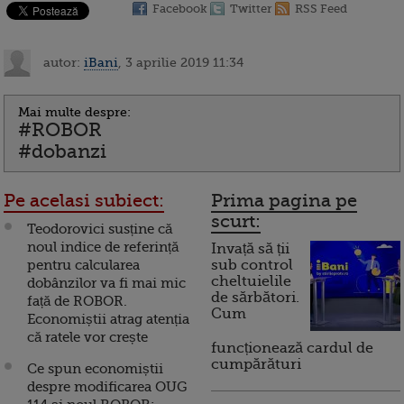
Facebook
Twitter
RSS Feed
autor:
iBani
, 3 aprilie 2019 11:34
Mai multe despre:
#ROBOR
#dobanzi
Pe acelasi subiect:
Prima pagina pe
scurt:
Teodorovici susține că
noul indice de referință
Invață să ții
pentru calcularea
sub control
cheltuielile
dobânzilor va fi mai mic
de sărbători.
față de ROBOR.
Cum
Economiștii atrag atenția
că ratele vor crește
funcționează cardul de
cumpărături
Ce spun economiștii
despre modificarea OUG