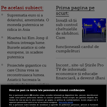
Pe acelasi subiect:
Prima pagina pe
scurt:
Suprematia euro si a
dolarului, amenintata. O
Invață să ții
moneda puternica se
sub control
cheltuielile
ridica in Asia
de sărbători.
Cum
Moartea lui Kim Jong-il
tulbura intreaga lume.
funcționează cardul de
Bursele asiatice si cele
cumpărături
europene, in scadere
puternica
Incont , site-ul Știrile Pro
Proiectele gigantice cu
TV de informații
care China vrea sa
economice și educație
reconstruiasca lumea.
financiară, a devenit iBani
Asiaticii lucreaza la
autostrada trans-asiatica
FOTO
Nouă ne pasă ca datele tale personale să rămână confidențiale
10 reguli pentru decizii
Noi și partenerii noștri
201
stocăm și/sau accesăm informații pe dispozitivul dvs., precum identificatorii
financiare inteligente
Bursele asiatice si
cookie unici pentru prelucrarea datelor cu caracter personal. Puteți accepta sau gestiona alegerile dvs.
făcând clic mai jos sau în orice moment, pe pagina cu politica de confidențialitate. Aceste alegeri vor fi
moneda euro au scazut
raportate partenerilor noștri și nu vă vor afecta navigarea.
Mai multe detalii
Noi si partenerii nostri (retelele de socializare si agentiile de publicitate partenere, precum si furnizorii