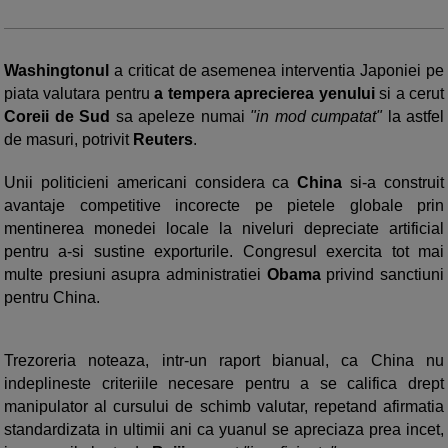
Washingtonul
a criticat de asemenea interventia Japoniei pe
piata valutara pentru
a tempera aprecierea yenului
si a cerut
Coreii de Sud
sa apeleze numai
"in mod cumpatat"
la astfel
de masuri, potrivit
Reuters
.
Unii politicieni americani considera ca
China
si-a construit
avantaje competitive incorecte pe pietele globale prin
mentinerea monedei locale la niveluri depreciate artificial
pentru a-si sustine exporturile. Congresul exercita tot mai
multe presiuni asupra administratiei
Obama
privind sanctiuni
pentru China.
Trezoreria noteaza, intr-un raport bianual, ca China nu
indeplineste criteriile necesare pentru a se califica drept
manipulator al cursului de schimb valutar, repetand afirmatia
standardizata in ultimii ani ca yuanul se apreciaza prea incet,