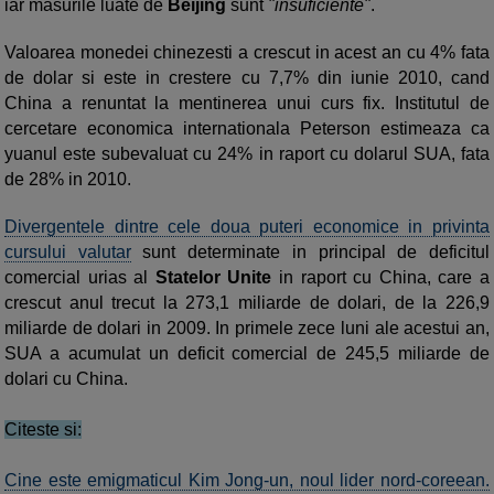
iar masurile luate de
Beijing
sunt
"insuficiente"
.
Valoarea monedei chinezesti a crescut in acest an cu 4% fata
de dolar si este in crestere cu 7,7% din iunie 2010, cand
China a renuntat la mentinerea unui curs fix. Institutul de
cercetare economica internationala Peterson estimeaza ca
yuanul este subevaluat cu 24% in raport cu dolarul SUA, fata
de 28% in 2010.
Divergentele dintre cele doua puteri economice in privinta
cursului valutar
sunt determinate in principal de deficitul
comercial urias al
Statelor Unite
in raport cu China, care a
crescut anul trecut la 273,1 miliarde de dolari, de la 226,9
miliarde de dolari in 2009. In primele zece luni ale acestui an,
SUA a acumulat un deficit comercial de 245,5 miliarde de
dolari cu China.
Citeste si:
Cine este emigmaticul Kim Jong-un, noul lider nord-coreean.