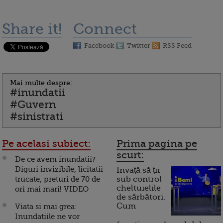
Share it!
Connect
Facebook
Twitter
RSS Feed
Mai multe despre:
#inundatii
#Guvern
#sinistrati
Pe acelasi subiect:
Prima pagina pe
scurt:
De ce avem inundatii?
Diguri invizibile, licitatii
Invață să ții
trucate, preturi de 70 de
sub control
cheltuielile
ori mai mari! VIDEO
de sărbători.
Cum
Viata si mai grea:
Inundatiile ne vor