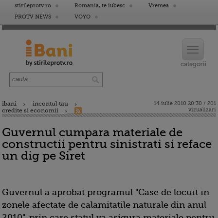
stirileprotv.ro
Romania, te iubesc
Vremea
PROTV NEWS
VOYO
ibani
incontul tau
14 iulie 2010 20:30 / 201
vizualizari
credite si economii
Guvernul cumpara materiale de
constructii pentru sinistrati si reface
un dig pe Siret
Guvernul a aprobat programul "Case de locuit in
zonele afectate de calamitatile naturale din anul
2010", prin care statul va asigura materiale pentru