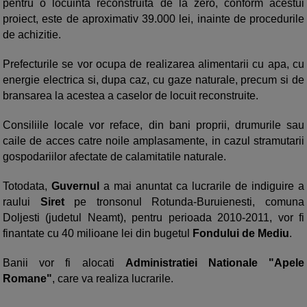
pentru o locuinta reconstruita de la zero, conform acestui
proiect, este de aproximativ 39.000 lei, inainte de procedurile
de achizitie.
Prefecturile se vor ocupa de realizarea alimentarii cu apa, cu
energie electrica si, dupa caz, cu gaze naturale, precum si de
bransarea la acestea a caselor de locuit reconstruite.
Consiliile locale vor reface, din bani proprii, drumurile sau
caile de acces catre noile amplasamente, in cazul stramutarii
gospodariilor afectate de calamitatile naturale.
Totodata,
Guvernul
a mai anuntat ca lucrarile de indiguire a
raului
Siret
pe tronsonul Rotunda-Buruienesti, comuna
Doljesti (judetul Neamt), pentru perioada 2010-2011, vor fi
finantate cu 40 milioane lei din bugetul
Fondului de Mediu
.
Banii vor fi alocati
Administratiei Nationale "Apele
Romane"
, care va realiza lucrarile.