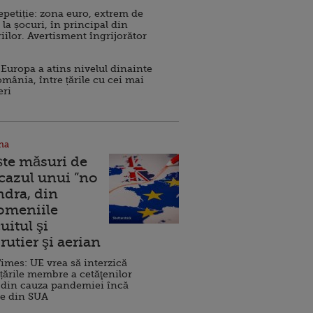
repetiție: zona euro, extrem de
 la șocuri, în principal din
iilor. Avertisment îngrijorător
Europa a atins nivelul dinainte
omânia, între țările cu cei mai
eri
na
ște măsuri de
 cazul unui ”no
ndra, din
Domeniile
uitul şi
rutier şi aerian
imes: UE vrea să interzică
 țările membre a cetăţenilor
 din cauza pandemiei încă
ve din SUA