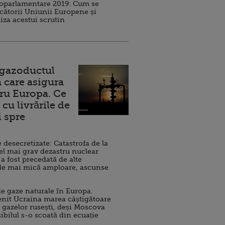
roparlamentare 2019: Cum se
cătorii Uniunii Europene și
iza acestui scrutin
 gazoductul
 care asigura
ru Europa. Ce
cu livrările de
i spre
esecretizate: Catastrofa de la
el mai grav dezastru nuclear
 a fost precedată de alte
de mai mică amploare, ascunse
e gaze naturale în Europa.
nit Ucraina marea câștigătoare
 gazelor rusești, deși Moscova
sibilul s-o scoată din ecuație