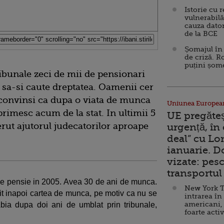
Istorie cu 
vulnerabilă
cauza dator
de la BCE
Șomajul în 
de criză. R
puțini șom
ibunale zeci de mii de pensionari
 sa-si caute dreptatea. Oamenii cer
e, convinsi ca dupa o viata de munca
Uniunea Europea
rimesc acum de la stat. In ultimii 5
UE pregăte
rut ajutorul judecatorilor aproape
urgență, în
deal” cu Lo
ianuarie. 
vizate: pesc
transportul 
de pensie in 2005. Avea 30 de ani de munca.
New York T
imit inapoi cartea de munca, pe motiv ca nu se
intrarea în
americani,
Abia dupa doi ani de umblat prin tribunale,
foarte acti