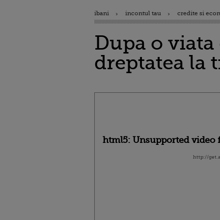
ibani
incontul tau
credite si eco
Dupa o viata
dreptatea la 
html5: Unsupported video f
http://get