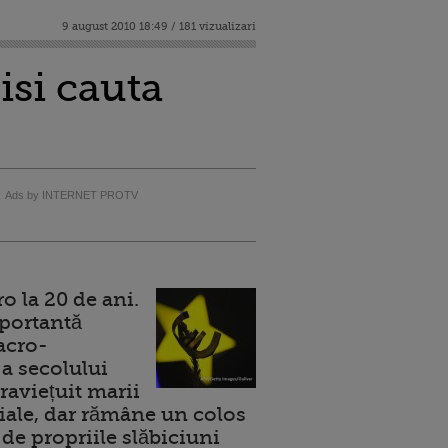
9 august 2010 18:49 / 181 vizualizari
isi cauta
Ads by INTERNET PROTV
 la 20 de ani.
portantă
acro-
a secolului
raviețuit marii
ale, dar rămâne un colos
de propriile slăbiciuni