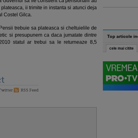
ca Guvernul sa fie constient ca pensionarii au
plateasca, ii trimite in instanta si atunci deja
ul Costel Gilca.
ensii trebuie sa plateasca si cheltuielile de
etic si presupunem ca daca jumatate dintre
Top articole i
 2010 statul ar trebui sa le returneaze 8,5
cele mai citite
t
Twitter
RSS Feed