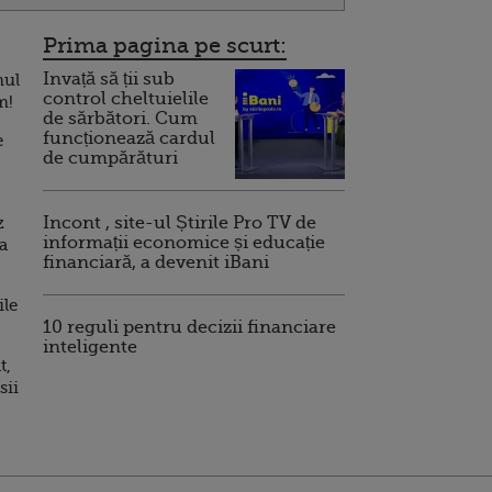
Prima pagina pe scurt:
Invață să ții sub
mul
control cheltuielile
m!
de sărbători. Cum
funcționează cardul
e
de cumpărături
z
Incont , site-ul Știrile Pro TV de
informații economice și educație
a
financiară, a devenit iBani
ile
10 reguli pentru decizii financiare
inteligente
t,
sii