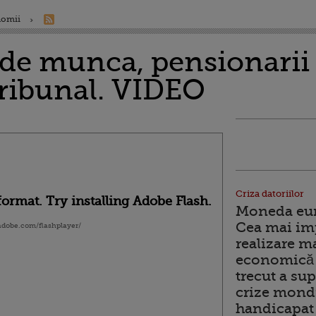
nomii
 de munca, pensionarii 
tribunal. VIDEO
Criza datoriilor
ormat. Try installing Adobe Flash.
Moneda euro
Cea mai im
.adobe.com/flashplayer/
realizare m
economică 
trecut a sup
crize mondi
handicapat 