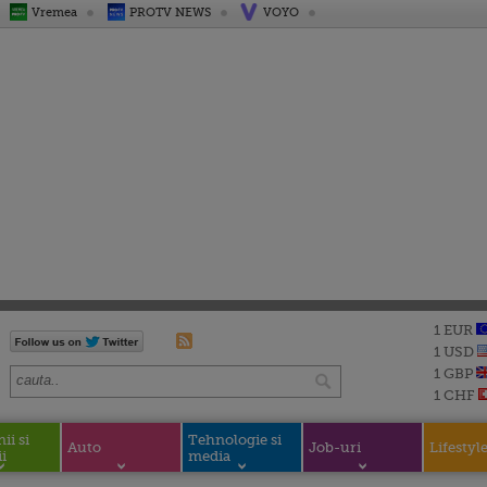
Vremea
PROTV NEWS
VOYO
1 EUR
1 USD
1 GBP
1 CHF
i si
Tehnologie si
Auto
Job-uri
Lifestyl
i
media