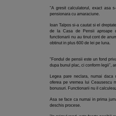
"A gresit calculatorul, exact asa s
pensionara cu amaraciune.
Ioan Talpos si-a cautat si el drepta
de la Casa de Pensii aproape do
functionarii nu au tinut cont de anum
obtinut in plus 600 de lei pe luna.
"Fondul de pensii este un fond priva
dupa bunul plac, ci conform legii", ar
Legea pare neclara, numai daca n
oferea pe vremea lui Ceausescu m
bonusuri. Functionarii nu il calculeaz
Asa se face ca numai in prima jum
deschis procese.