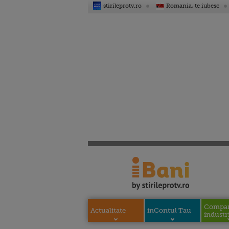
stirileprotv.ro
Romania, te iubesc
Compani
Actualitate
inContul Tau
industri