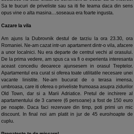
Sa te bucuri de priveliste sau sa iti fie teama daca din sens
opus vine o alta masina…soseaua era foarte ingusta.
Cazare la vila
Am ajuns la Dubrovnik destul de tarziu la ora 23.30, ora
Romaniei. Ne-am cazat intr-un apartament dintr-o vila, afacere
a unor localnici. Nu era departe de centrul vechi al orasului.
De la prima vedere, am spus ca va fi o experienta interesanta
aceast concediu deoarece ajunsesem in orasul Treptelor.
Apartamentul era curat si oferea toate utilitatile necesare unei
vacante linistite. Ne-am bucurat de o terasa imensa,
umbroasa, care iti oferea o priveliste frumoasa asupra zidurilor
Old Town, dar si a Marii Adriatice. Pretul de inchirere al
apartamentului de 3 camere (6 persoane) a fost de 150 euro
pe noapte. Daca faci rezervare din timp, poti primi un mic
discount. In final noi am platit in jur de 45 euro/noapte de
cuplu.
Pregateste-te de miscare!