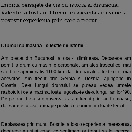
imbina peisajele de vis cu istoria si distractia.
Valentin a fost anul trecut in vacanta aici si ne-a
povestit experienta prin care a trecut.
Drumul cu masina - o lectie de istorie.
Am plecat din Bucuresti la ora 4 dimineata. Deoarece am
pornit la drum cu masinile personale, am ales traseul cel mai
scurt, de aproximativ 1100 km, dar din pacate a fost si cel mai
anevoios. Am trecut prin Serbia si Bosnia, ajungand in
Croatia. De-a lungul drumului se puteau vedea urmele
razboiului ce a macinat fosta Iugoslavie de-a lungul anilor ’90.
De pe bancheta, am observat ca am trecut prin tari frumoase,
dar sarace, orase aproape pustii, cu oameni nu foarte fericiti.
Deplasarea prin muntii Bosniei a fost o experienta interesanta,
deoarece nu stiai exact ce sentiment ar trebui sa te incerce.