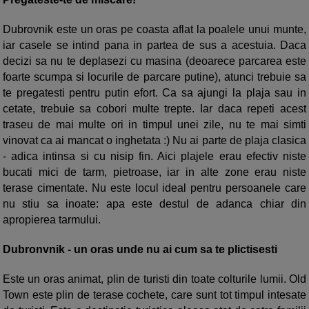
Dubrovnik este un oras pe coasta aflat la poalele unui munte,
iar casele se intind pana in partea de sus a acestuia. Daca
decizi sa nu te deplasezi cu masina (deoarece parcarea este
foarte scumpa si locurile de parcare putine), atunci trebuie sa
te pregatesti pentru putin efort. Ca sa ajungi la plaja sau in
cetate, trebuie sa cobori multe trepte. Iar daca repeti acest
traseu de mai multe ori in timpul unei zile, nu te mai simti
vinovat ca ai mancat o inghetata :) Nu ai parte de plaja clasica
- adica intinsa si cu nisip fin. Aici plajele erau efectiv niste
bucati mici de tarm, pietroase, iar in alte zone erau niste
terase cimentate. Nu este locul ideal pentru persoanele care
nu stiu sa inoate: apa este destul de adanca chiar din
apropierea tarmului.
Dubronvnik - un oras unde nu ai cum sa te plictisesti
Este un oras animat, plin de turisti din toate colturile lumii. Old
Town este plin de terase cochete, care sunt tot timpul intesate