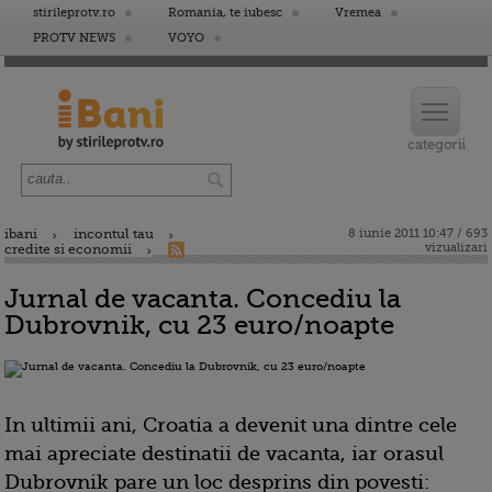
stirileprotv.ro
Romania, te iubesc
Vremea
PROTV NEWS
VOYO
ibani
incontul tau
8 iunie 2011 10:47 / 693
vizualizari
credite si economii
Jurnal de vacanta. Concediu la
Dubrovnik, cu 23 euro/noapte
In ultimii ani, Croatia a devenit una dintre cele
mai apreciate destinatii de vacanta, iar orasul
Dubrovnik pare un loc desprins din povesti: