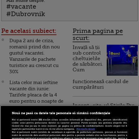
Mai multe despre:
#vacante
#Dubrovnik
Pe acelasi subiect:
Prima pagina pe
scurt:
Dupa 2 ani de criza,
romanii prind din nou
Invață să ții
gustul vacantei.
sub control
cheltuielile
Vanzarile de pachete
de sărbători.
turistice au crescut cu
Cum
30%
funcționează cardul de
Lista celor mai ieftine
cumpărături
vacante din iunie:
Tarifele pleaca de la 4
euro pentru o noapte de
Incont , site-ul Știrile Pro
cazare. Unde ai vrea sa
TV de informații
pleci?
Nouă ne pasă ca datele tale personale să rămână confidențiale
economice și educație
Noi și partenerii noștri
201
stocăm și/sau accesăm informații pe dispozitivul dvs., precum identificatorii
financiară, a devenit iBani
cookie unici pentru prelucrarea datelor cu caracter personal. Puteți accepta sau gestiona alegerile dvs.
TOP VACANTE
făcând clic mai jos sau în orice moment, pe pagina cu politica de confidențialitate. Aceste alegeri vor fi
raportate partenerilor noștri și nu vă vor afecta navigarea.
Mai multe detalii
TRASNITE. Vezi 9 idei de
Noi si partenerii nostri (retelele de socializare si agentiile de publicitate partenere, precum si furnizorii
nostri de servicii de date analitice) prelucram date pentru a permite website-ului sa functioneze, pentru a
escapade inedite!
personaliza continutul si anunturile publicitare afisate in functie de interesele si/sau profilul dvs., pentru a