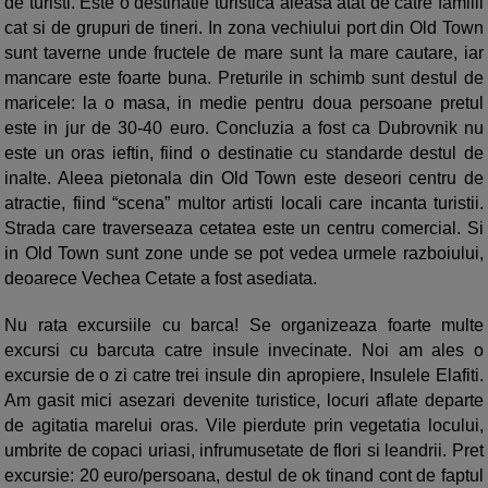
de turisti. Este o destinatie turistica aleasa atat de catre familii
cat si de grupuri de tineri. In zona vechiului port din Old Town
sunt taverne unde fructele de mare sunt la mare cautare, iar
mancare este foarte buna. Preturile in schimb sunt destul de
maricele: la o masa, in medie pentru doua persoane pretul
este in jur de 30-40 euro. Concluzia a fost ca Dubrovnik nu
este un oras ieftin, fiind o destinatie cu standarde destul de
inalte. Aleea pietonala din Old Town este deseori centru de
atractie, fiind “scena” multor artisti locali care incanta turistii.
Strada care traverseaza cetatea este un centru comercial. Si
in Old Town sunt zone unde se pot vedea urmele razboiului,
deoarece Vechea Cetate a fost asediata.
Nu rata excursiile cu barca! Se organizeaza foarte multe
excursi cu barcuta catre insule invecinate. Noi am ales o
excursie de o zi catre trei insule din apropiere, Insulele Elafiti.
Am gasit mici asezari devenite turistice, locuri aflate departe
de agitatia marelui oras. Vile pierdute prin vegetatia locului,
umbrite de copaci uriasi, infrumusetate de flori si leandrii. Pret
excursie: 20 euro/persoana, destul de ok tinand cont de faptul