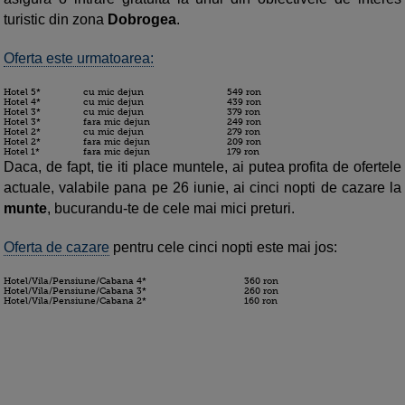
turistic din zona
Dobrogea
.
Oferta este urmatoarea:
Hotel 5*
cu mic dejun
549 ron
Hotel 4*
cu mic dejun
439 ron
Hotel 3*
cu mic dejun
379 ron
Hotel 3*
fara mic dejun
249 ron
Hotel 2*
cu mic dejun
279 ron
Hotel 2*
fara mic dejun
209 ron
Hotel 1*
fara mic dejun
179 ron
Daca, de fapt, tie iti place muntele, ai putea profita de ofertele
actuale, valabile pana pe 26 iunie, ai cinci nopti de cazare la
munte
, bucurandu-te de cele mai mici preturi.
Oferta de cazare
pentru cele cinci nopti este mai jos:
Hotel/Vila/Pensiune/Cabana 4*
360 ron
Hotel/Vila/Pensiune/Cabana 3*
260 ron
Hotel/Vila/Pensiune/Cabana 2*
160 ron