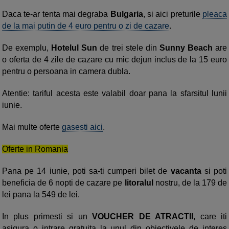
Daca te-ar tenta mai degraba
Bulgaria
, si aici preturile
pleaca
de la mai putin de 4 euro pentru o zi de cazare
.
De exemplu,
Hotelul Sun
de trei stele din
Sunny Beach
are
o oferta de 4 zile de cazare cu mic dejun inclus de la 15 euro
pentru o persoana in camera dubla.
Atentie: tariful acesta este valabil doar pana la sfarsitul lunii
iunie.
Mai multe oferte
gasesti aici
.
Oferte in Romania
Pana pe 14 iunie, poti sa-ti cumperi bilet de
vacanta
si poti
beneficia de 6 nopti de cazare pe
litoralul
nostru, de la 179 de
lei pana la 549 de lei.
In plus primesti si un
VOUCHER DE ATRACTII
, care iti
asigura o intrare gratuita la unul din obiectivele de interes