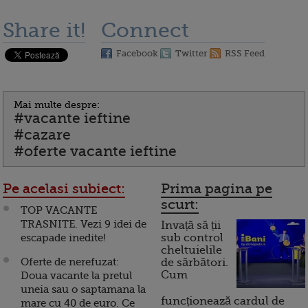
Share it!
Connect
Facebook
Twitter
RSS Feed
Mai multe despre:
#vacante ieftine
#cazare
#oferte vacante ieftine
Pe acelasi subiect:
Prima pagina pe
scurt:
TOP VACANTE
TRASNITE. Vezi 9 idei de
Invață să ții
escapade inedite!
sub control
cheltuielile
Oferte de nerefuzat:
de sărbători.
Cum
Doua vacante la pretul
uneia sau o saptamana la
funcționează cardul de
mare cu 40 de euro. Ce