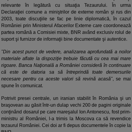
relevante în legătură cu situaţia Tezaurului. În urma
Declaraţiei comune a miniştrilor de externe român şi rus din
2003, toate discuţiile se fac pe linie diplomatică, în cazul
României prin Ministerul Afacerilor Externe care coordonează
partea română a Comisiei mixte, BNR având exclusiv rolul de
suport şi furnizor de informaţii bine documentate şi autentice.
"Din acest punct de vedere, analizarea aprofundată a noilor
materiale aflate la dispoziţie trebuie făcută cu cea mai mare
rigoare. Banca Naţională a României consideră în continuare
că este de datoria sa să întreprindă toate demersurile
necesare pentru ca aceste valori să revină acasă"
, se mai
spune în comunicat.
Potrivit presei centrale, un iranian stabilit în România şi un
braşovean au găsit într-un dulap vechi 200 de pagini originale
conţinând dosarul pe care mareşalul Ion Antonescu, fost prim-
ministru al României, l-a trimis la Moscova ca să revendice
tezaurul României. Cei doi ar fi depus documentele în copie la