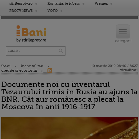
stirileprotv.ro
Romania, te iubesc
Vremea
PROTV NEWS
VOYO
ibani
incontul tau
10 martie 2019 08:40 / 8627
vizualizari
credite si economii
Documente noi cu inventarul
Tezaurului trimis în Rusia au ajuns la
BNR. Cât aur românesc a plecat la
Moscova în anii 1916-1917