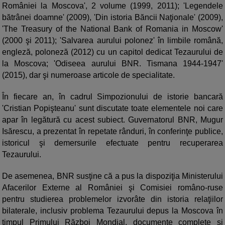
României la Moscova', 2 volume (1999, 2011); 'Legendele
bătrânei doamne' (2009), 'Din istoria Băncii Naţionale' (2009),
'The Treasury of the National Bank of Romania in Moscow'
(2000 şi 2011); 'Salvarea aurului polonez' în limbile română,
engleză, poloneză (2012) cu un capitol dedicat Tezaurului de
la Moscova; 'Odiseea aurului BNR. Tismana 1944-1947'
(2015), dar şi numeroase articole de specialitate.
În fiecare an, în cadrul Simpozionului de istorie bancară
'Cristian Popişteanu' sunt discutate toate elementele noi care
apar în legătură cu acest subiect. Guvernatorul BNR, Mugur
Isărescu, a prezentat în repetate rânduri, în conferinţe publice,
istoricul şi demersurile efectuate pentru recuperarea
Tezaurului.
De asemenea, BNR susţine că a pus la dispoziţia Ministerului
Afacerilor Externe al României şi Comisiei româno-ruse
pentru studierea problemelor izvorâte din istoria relaţiilor
bilaterale, inclusiv problema Tezaurului depus la Moscova în
timpul Primului Război Mondial, documente complete şi