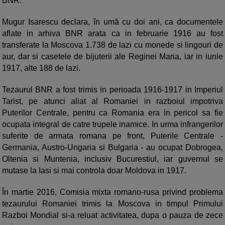
BNR.
Mugur Isarescu declara, în umă cu doi ani, ca documentele
aflate in arhiva BNR arata ca in februarie 1916 au fost
transferate la Moscova 1.738 de lazi cu monede si lingouri de
aur, dar si casetele de bijuterii ale Reginei Maria, iar in iunie
1917, alte 188 de lazi.
Tezaurul BNR a fost trimis in perioada 1916-1917 in Imperiul
Tarist, pe atunci aliat al Romaniei in razboiul impotriva
Puterilor Centrale, pentru ca Romania era in pericol sa fie
ocupata integral de catre trupele inamice. In urma infrangerilor
suferite de armata romana pe front, Puterile Centrale -
Germania, Austro-Ungaria si Bulgaria - au ocupat Dobrogea,
Oltenia si Muntenia, inclusiv Bucurestiul, iar guvernul se
mutase la Iasi si mai controla doar Moldova in 1917.
În martie 2016, Comisia mixta romano-rusa privind problema
tezaurului Romaniei trimis la Moscova in timpul Primului
Razboi Mondial si-a reluat activitatea, dupa o pauza de zece