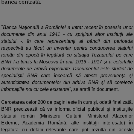
banca centrală.
"
Banca Naţională a României a intrat recent în posesia unor
documente din anul 1941 - cu sprijinul altor instituţii ale
statului -, în care reprezentanţi ai băncii din perioada
respectivă au făcut un inventar pentru conducerea statului
român din epocă în legătură cu situaţia Tezaurului pe care
BNR l-a trimis la Moscova în anii 1916 - 1917 şi a celorlalte
documente de arhivă expediate. Documentul este studiat de
specialiştii BNR care încearcă să ateste provenienţa şi
autenticitatea documentelor din arhiva BNR şi să coreleze
informaţiile noi cu cele existente"
, se arată în document.
Cercetarea celor 200 de pagini este în curs şi, odată finalizată,
BNR precizează că va informa oficial publicul şi instituţiile
statului român (Ministerul Culturii, Ministerul Afacerilor
Externe, Academia Română, alte instituţii interesate) în
legătură cu detalii relevante care pot rezulta din aceste