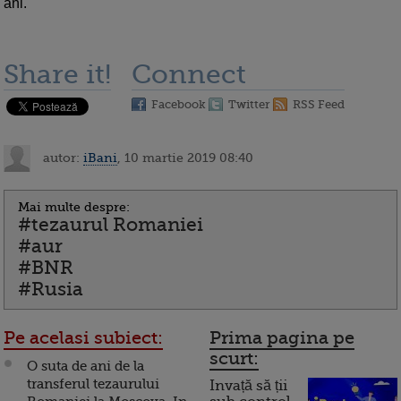
ani.
Share it!
Connect
Facebook
Twitter
RSS Feed
autor:
iBani
, 10 martie 2019 08:40
Mai multe despre:
#tezaurul Romaniei
#aur
#BNR
#Rusia
Pe acelasi subiect:
Prima pagina pe
scurt:
O suta de ani de la
transferul tezaurului
Invață să ții