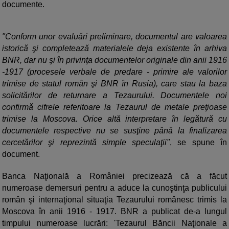
documente.
"Conform unor evaluări preliminare, documentul are valoarea
istorică şi completează materialele deja existente în arhiva
BNR, dar nu şi în privinţa documentelor originale din anii 1916
-1917 (procesele verbale de predare - primire ale valorilor
trimise de statul român şi BNR în Rusia), care stau la baza
solicitărilor de returnare a Tezaurului. Documentele noi
confirmă cifrele referitoare la Tezaurul de metale preţioase
trimise la Moscova. Orice altă interpretare în legătură cu
documentele respective nu se susţine până la finalizarea
cercetărilor şi reprezintă simple speculaţii"
, se spune în
document.
Banca Naţională a României precizează că a făcut
numeroase demersuri pentru a aduce la cunoştinţa publicului
român şi internaţional situaţia Tezaurului românesc trimis la
Moscova în anii 1916 - 1917. BNR a publicat de-a lungul
timpului numeroase lucrări: 'Tezaurul Băncii Naţionale a