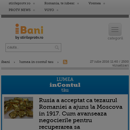
stirileprotv.ro
Romania, te iubesc
Vremea
PROTV NEWS
VOYO
ibani
lumea in contul tau
27 iulie 2016 11:40 / 2500
vizualizari
Rusia a acceptat ca tezaurul
Romaniei a ajuns la Moscova
in 1917. Cum avanseaza
negocierile pentru
recuperarea sa