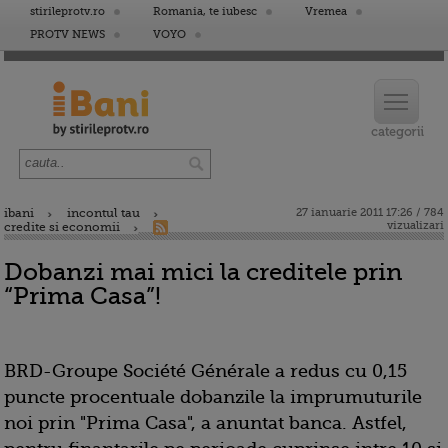
stirileprotv.ro
Romania, te iubesc
Vremea
PROTV NEWS
VOYO
ibani
incontul tau
27 ianuarie 2011 17:26 / 784
vizualizari
credite si economii
Dobanzi mai mici la creditele prin
“Prima Casa”!
BRD-Groupe Société Générale a redus cu 0,15
puncte procentuale dobanzile la imprumuturile
noi prin "Prima Casa", a anuntat banca. Astfel,