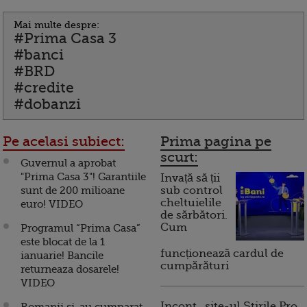
Mai multe despre:
#Prima Casa 3
#banci
#BRD
#credite
#dobanzi
Pe acelasi subiect:
Prima pagina pe
scurt:
Guvernul a aprobat
"Prima Casa 3"! Garantiile
Invață să ții
sunt de 200 milioane
sub control
cheltuielile
euro! VIDEO
de sărbători.
Cum
Programul “Prima Casa”
este blocat de la 1
funcționează cardul de
ianuarie! Bancile
cumpărături
returneaza dosarele!
VIDEO
Incont , site-ul Știrile Pro