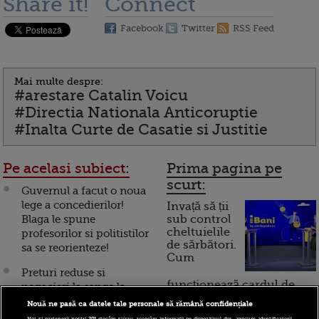
Share it!
Connect
Facebook
Twitter
RSS Feed
Mai multe despre:
#arestare Catalin Voicu
#Directia Nationala Anticoruptie
#Inalta Curte de Casatie si Justitie
Pe acelasi subiect:
Prima pagina pe
scurt:
Guvernul a facut o noua
lege a concedierilor!
Invață să ții
Blaga le spune
sub control
cheltuielile
profesorilor si politistilor
de sărbători.
sa se reorienteze!
Cum
Preturi reduse si
funcționează cardul de
negocieri la sange la
cumpărături
Targul de imbracaminte
Nouă ne pasă ca datele tale personale să rămână confidențiale
Cavi Expo, din Capitala
Noi și partenerii noștri
201
stocăm și/sau accesăm informații pe dispozitivul dvs., precum identificatorii